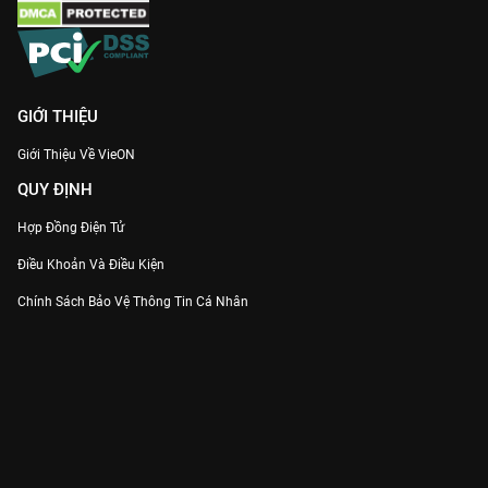
tình bạn, tình thân.
Cùng ôn lại những kỷ niệm rực rỡ nhất của tuổi trẻ và đón xem
Đuổi Bắt Thanh Xuân
trọn bộ Full HD duy nhất trên
VieON
!
GIỚI THIỆU
Giới Thiệu Về VieON
QUY ĐỊNH
Hợp Đồng Điện Tử
Điều Khoản Và Điều Kiện
Chính Sách Bảo Vệ Thông Tin Cá Nhân
Chính Sách Bảo Vệ Người Tiêu Dùng Dễ Bị Tổn Thương
Thỏa Thuận Sử Dụng Dịch Vụ Mạng Xã Hội
THÔNG TIN
Thông Báo
Trung Tâm Hỗ Trợ