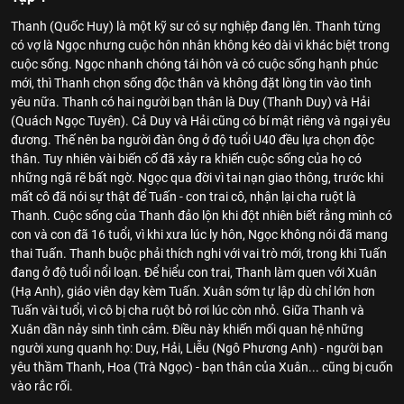
Thanh (Quốc Huy) là một kỹ sư có sự nghiệp đang lên. Thanh từng
có vợ là Ngọc nhưng cuộc hôn nhân không kéo dài vì khác biệt trong
cuộc sống. Ngọc nhanh chóng tái hôn và có cuộc sống hạnh phúc
mới, thì Thanh chọn sống độc thân và không đặt lòng tin vào tình
yêu nữa. Thanh có hai người bạn thân là Duy (Thanh Duy) và Hải
(Quách Ngọc Tuyên). Cả Duy và Hải cũng có bí mật riêng và ngại yêu
đương. Thế nên ba người đàn ông ở độ tuổi U40 đều lựa chọn độc
thân. Tuy nhiên vài biến cố đã xảy ra khiến cuộc sống của họ có
những ngã rẽ bất ngờ. Ngọc qua đời vì tai nạn giao thông, trước khi
mất cô đã nói sự thật để Tuấn - con trai cô, nhận lại cha ruột là
Thanh. Cuộc sống của Thanh đảo lộn khi đột nhiên biết rằng mình có
con và con đã 16 tuổi, vì khi xưa lúc ly hôn, Ngọc không nói đã mang
thai Tuấn. Thanh buộc phải thích nghi với vai trò mới, trong khi Tuấn
đang ở độ tuổi nổi loạn. Để hiểu con trai, Thanh làm quen với Xuân
(Hạ Anh), giáo viên dạy kèm Tuấn. Xuân sớm tự lập dù chỉ lớn hơn
Tuấn vài tuổi, vì cô bị cha ruột bỏ rơi lúc còn nhỏ. Giữa Thanh và
Xuân dần nảy sinh tình cảm. Điều này khiến mối quan hệ những
người xung quanh họ: Duy, Hải, Liễu (Ngô Phương Anh) - người bạn
yêu thầm Thanh, Hoa (Trà Ngọc) - bạn thân của Xuân... cũng bị cuốn
vào rắc rối.