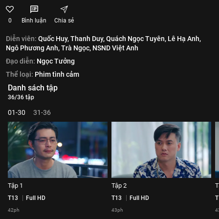
0
Bình luận
Chia sẻ
Diễn viên:
Quốc Huy,
Thanh Duy,
Quách Ngọc Tuyên,
Lê Hạ Anh,
Ngô Phương Anh,
Trà Ngọc,
NSND Việt Anh
Đạo diễn:
Ngọc Tưởng
Thể loại:
Phim tình cảm
Danh sách tập
36/36 tập
01-30
31-36
Tập 1
Tập 2
T
T13
Full HD
T13
Full HD
T
42ph
43ph
4