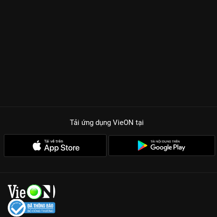
rồi dần dần chuyển hóa thành một tình yêu ngọt ngào, sâu
lắng. Sự kết hợp ăn ý giữa Lê Hạ Anh và Quốc Huy tạo nên
những phản ứng hóa học bùng nổ, khiến người xem cảm nhận
được hơi thở nồng nàn của tuổi trẻ. Bên cạnh đó, những tình
huống hài hước từ dàn nhân vật phụ cũng mang đến những
giây phút giải trí sảng khoái cho cả gia đình.
NHỮNG LÝ DO KHÔNG THỂ BỎ LỠ ĐUỔI BẮT THANH XUÂN
TRÊN VIEON
Dàn diễn viên thực lực và nhan sắc:
Lê Hạ Anh khẳng định khả
năng biến hóa đa dạng bên cạnh nam thần Quốc Huy phong
độ, lịch lãm.
Tải ứng dụng VieON
tại
Thông điệp chữa lành:
Phim mang đến cái nhìn lạc quan về
cuộc sống, khuyến khích mỗi người dũng cảm theo đuổi ước
mơ và hạnh phúc của riêng mình.
Bối cảnh đô thị hiện đại:
Những thước phim tái hiện một Việt
Nam năng động, trẻ trung với những góc quay nghệ thuật, tinh
tế.
Yếu tố hài hước văn minh:
Tiếng cười trong phim nhẹ nhàng,
duyên dáng, lồng ghép khéo léo vào những bài học giá trị về