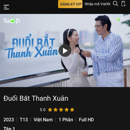
Nhập mã VieON
ĐĂNG KÝ VIP
Đuổi Bắt Thanh Xuân
335.736
lượt xem
5.0
2023
T13
Việt Nam
1 Phần
Full HD
Tập 1