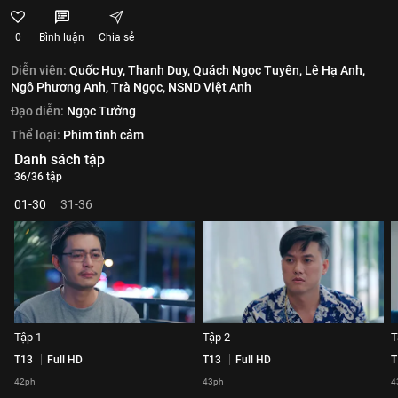
0
Bình luận
Chia sẻ
Diễn viên:
Quốc Huy,
Thanh Duy,
Quách Ngọc Tuyên,
Lê Hạ Anh,
Ngô Phương Anh,
Trà Ngọc,
NSND Việt Anh
Đạo diễn:
Ngọc Tưởng
Thể loại:
Phim tình cảm
Danh sách tập
36/36 tập
01-30
31-36
Tập 1
Tập 2
T
T13
Full HD
T13
Full HD
T
42ph
43ph
4