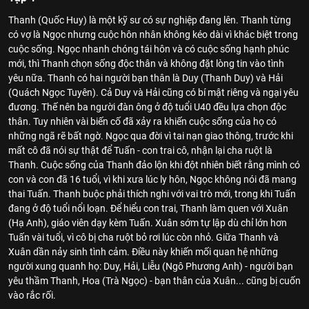
Thanh (Quốc Huy) là một kỹ sư có sự nghiệp đang lên. Thanh từng
có vợ là Ngọc nhưng cuộc hôn nhân không kéo dài vì khác biệt trong
cuộc sống. Ngọc nhanh chóng tái hôn và có cuộc sống hạnh phúc
mới, thì Thanh chọn sống độc thân và không đặt lòng tin vào tình
yêu nữa. Thanh có hai người bạn thân là Duy (Thanh Duy) và Hải
(Quách Ngọc Tuyên). Cả Duy và Hải cũng có bí mật riêng và ngại yêu
đương. Thế nên ba người đàn ông ở độ tuổi U40 đều lựa chọn độc
thân. Tuy nhiên vài biến cố đã xảy ra khiến cuộc sống của họ có
những ngã rẽ bất ngờ. Ngọc qua đời vì tai nạn giao thông, trước khi
mất cô đã nói sự thật để Tuấn - con trai cô, nhận lại cha ruột là
Thanh. Cuộc sống của Thanh đảo lộn khi đột nhiên biết rằng mình có
con và con đã 16 tuổi, vì khi xưa lúc ly hôn, Ngọc không nói đã mang
thai Tuấn. Thanh buộc phải thích nghi với vai trò mới, trong khi Tuấn
đang ở độ tuổi nổi loạn. Để hiểu con trai, Thanh làm quen với Xuân
(Hạ Anh), giáo viên dạy kèm Tuấn. Xuân sớm tự lập dù chỉ lớn hơn
Tuấn vài tuổi, vì cô bị cha ruột bỏ rơi lúc còn nhỏ. Giữa Thanh và
Xuân dần nảy sinh tình cảm. Điều này khiến mối quan hệ những
người xung quanh họ: Duy, Hải, Liễu (Ngô Phương Anh) - người bạn
yêu thầm Thanh, Hoa (Trà Ngọc) - bạn thân của Xuân... cũng bị cuốn
vào rắc rối.