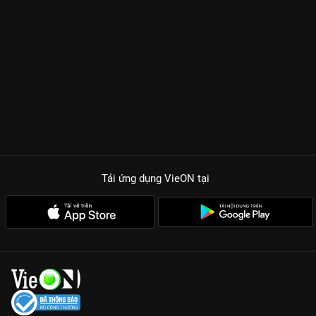
rồi dần dần chuyển hóa thành một tình yêu ngọt ngào, sâu
lắng. Sự kết hợp ăn ý giữa Lê Hạ Anh và Quốc Huy tạo nên
những phản ứng hóa học bùng nổ, khiến người xem cảm nhận
được hơi thở nồng nàn của tuổi trẻ. Bên cạnh đó, những tình
huống hài hước từ dàn nhân vật phụ cũng mang đến những
giây phút giải trí sảng khoái cho cả gia đình.
NHỮNG LÝ DO KHÔNG THỂ BỎ LỠ ĐUỔI BẮT THANH XUÂN
TRÊN VIEON
Dàn diễn viên thực lực và nhan sắc:
Lê Hạ Anh khẳng định khả
năng biến hóa đa dạng bên cạnh nam thần Quốc Huy phong
độ, lịch lãm.
Tải ứng dụng VieON
tại
Thông điệp chữa lành:
Phim mang đến cái nhìn lạc quan về
cuộc sống, khuyến khích mỗi người dũng cảm theo đuổi ước
mơ và hạnh phúc của riêng mình.
Bối cảnh đô thị hiện đại:
Những thước phim tái hiện một Việt
Nam năng động, trẻ trung với những góc quay nghệ thuật, tinh
tế.
Yếu tố hài hước văn minh:
Tiếng cười trong phim nhẹ nhàng,
duyên dáng, lồng ghép khéo léo vào những bài học giá trị về