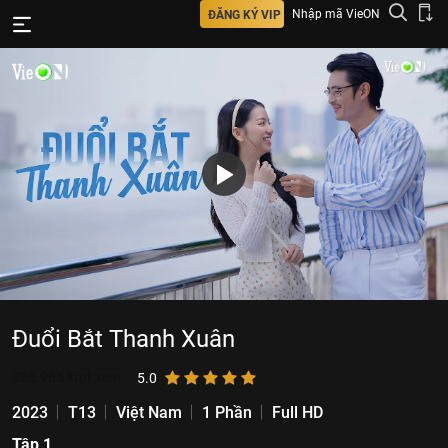
Nhập mã VieON
ĐĂNG KÝ VIP
Đuổi Bắt Thanh Xuân
335.965
lượt xem
5.0
2023
T13
Việt Nam
1 Phần
Full HD
Tập 1