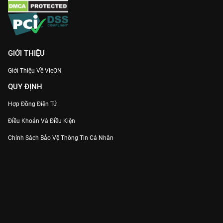
tình bạn, tình thân.
Cùng ôn lại những kỷ niệm rực rỡ nhất của tuổi trẻ và đón xem
Đuổi Bắt Thanh Xuân
trọn bộ Full HD duy nhất trên
VieON
!
GIỚI THIỆU
Giới Thiệu Về VieON
QUY ĐỊNH
Hợp Đồng Điện Tử
Điều Khoản Và Điều Kiện
Chính Sách Bảo Vệ Thông Tin Cá Nhân
Chính Sách Bảo Vệ Người Tiêu Dùng Dễ Bị Tổn Thương
Thỏa Thuận Sử Dụng Dịch Vụ Mạng Xã Hội
THÔNG TIN
Thông Báo
Trung Tâm Hỗ Trợ