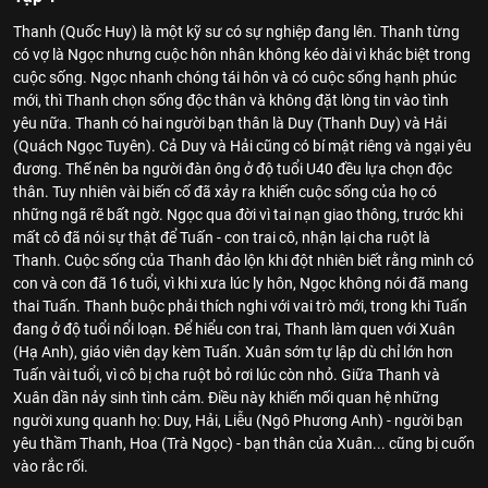
Thanh (Quốc Huy) là một kỹ sư có sự nghiệp đang lên. Thanh từng
có vợ là Ngọc nhưng cuộc hôn nhân không kéo dài vì khác biệt trong
cuộc sống. Ngọc nhanh chóng tái hôn và có cuộc sống hạnh phúc
mới, thì Thanh chọn sống độc thân và không đặt lòng tin vào tình
yêu nữa. Thanh có hai người bạn thân là Duy (Thanh Duy) và Hải
(Quách Ngọc Tuyên). Cả Duy và Hải cũng có bí mật riêng và ngại yêu
đương. Thế nên ba người đàn ông ở độ tuổi U40 đều lựa chọn độc
thân. Tuy nhiên vài biến cố đã xảy ra khiến cuộc sống của họ có
những ngã rẽ bất ngờ. Ngọc qua đời vì tai nạn giao thông, trước khi
mất cô đã nói sự thật để Tuấn - con trai cô, nhận lại cha ruột là
Thanh. Cuộc sống của Thanh đảo lộn khi đột nhiên biết rằng mình có
con và con đã 16 tuổi, vì khi xưa lúc ly hôn, Ngọc không nói đã mang
thai Tuấn. Thanh buộc phải thích nghi với vai trò mới, trong khi Tuấn
đang ở độ tuổi nổi loạn. Để hiểu con trai, Thanh làm quen với Xuân
(Hạ Anh), giáo viên dạy kèm Tuấn. Xuân sớm tự lập dù chỉ lớn hơn
Tuấn vài tuổi, vì cô bị cha ruột bỏ rơi lúc còn nhỏ. Giữa Thanh và
Xuân dần nảy sinh tình cảm. Điều này khiến mối quan hệ những
người xung quanh họ: Duy, Hải, Liễu (Ngô Phương Anh) - người bạn
yêu thầm Thanh, Hoa (Trà Ngọc) - bạn thân của Xuân... cũng bị cuốn
vào rắc rối.