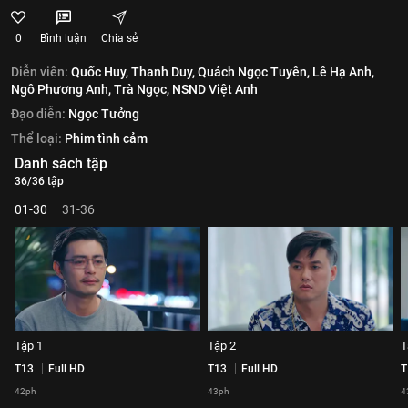
0
Bình luận
Chia sẻ
Diễn viên:
Quốc Huy,
Thanh Duy,
Quách Ngọc Tuyên,
Lê Hạ Anh,
Ngô Phương Anh,
Trà Ngọc,
NSND Việt Anh
Đạo diễn:
Ngọc Tưởng
Thể loại:
Phim tình cảm
Danh sách tập
36/36 tập
01-30
31-36
Tập 1
Tập 2
T
T13
Full HD
T13
Full HD
T
42ph
43ph
4