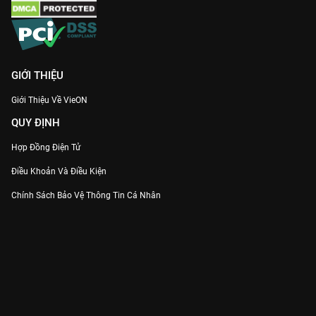
tình bạn, tình thân.
Cùng ôn lại những kỷ niệm rực rỡ nhất của tuổi trẻ và đón xem
Đuổi Bắt Thanh Xuân
trọn bộ Full HD duy nhất trên
VieON
!
GIỚI THIỆU
Giới Thiệu Về VieON
QUY ĐỊNH
Hợp Đồng Điện Tử
Điều Khoản Và Điều Kiện
Chính Sách Bảo Vệ Thông Tin Cá Nhân
Chính Sách Bảo Vệ Người Tiêu Dùng Dễ Bị Tổn Thương
Thỏa Thuận Sử Dụng Dịch Vụ Mạng Xã Hội
THÔNG TIN
Thông Báo
Trung Tâm Hỗ Trợ