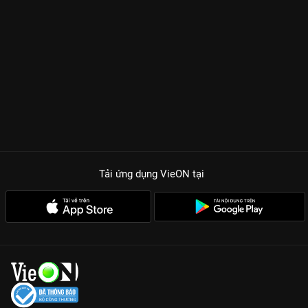
rồi dần dần chuyển hóa thành một tình yêu ngọt ngào, sâu
lắng. Sự kết hợp ăn ý giữa Lê Hạ Anh và Quốc Huy tạo nên
những phản ứng hóa học bùng nổ, khiến người xem cảm nhận
được hơi thở nồng nàn của tuổi trẻ. Bên cạnh đó, những tình
huống hài hước từ dàn nhân vật phụ cũng mang đến những
giây phút giải trí sảng khoái cho cả gia đình.
NHỮNG LÝ DO KHÔNG THỂ BỎ LỠ ĐUỔI BẮT THANH XUÂN
TRÊN VIEON
Dàn diễn viên thực lực và nhan sắc:
Lê Hạ Anh khẳng định khả
năng biến hóa đa dạng bên cạnh nam thần Quốc Huy phong
độ, lịch lãm.
Tải ứng dụng VieON
tại
Thông điệp chữa lành:
Phim mang đến cái nhìn lạc quan về
cuộc sống, khuyến khích mỗi người dũng cảm theo đuổi ước
mơ và hạnh phúc của riêng mình.
Bối cảnh đô thị hiện đại:
Những thước phim tái hiện một Việt
Nam năng động, trẻ trung với những góc quay nghệ thuật, tinh
tế.
Yếu tố hài hước văn minh:
Tiếng cười trong phim nhẹ nhàng,
duyên dáng, lồng ghép khéo léo vào những bài học giá trị về