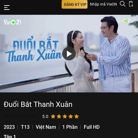
Nhập mã VieON
ĐĂNG KÝ VIP
Đuổi Bắt Thanh Xuân
335.885
lượt xem
5.0
2023
T13
Việt Nam
1 Phần
Full HD
Tập 1