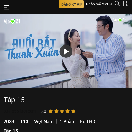
Nhập mã VieON
ĐĂNG KÝ VIP
Tập 15
334.855
lượt xem
5.0
2023
T13
Việt Nam
1 Phần
Full HD
Tập 15