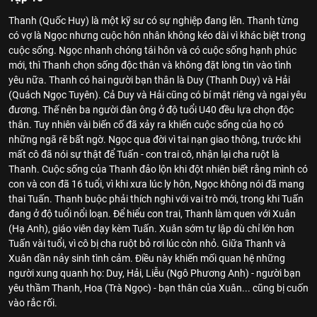
Thanh (Quốc Huy) là một kỹ sư có sự nghiệp đang lên. Thanh từng
có vợ là Ngọc nhưng cuộc hôn nhân không kéo dài vì khác biệt trong
cuộc sống. Ngọc nhanh chóng tái hôn và có cuộc sống hạnh phúc
mới, thì Thanh chọn sống độc thân và không đặt lòng tin vào tình
yêu nữa. Thanh có hai người bạn thân là Duy (Thanh Duy) và Hải
(Quách Ngọc Tuyên). Cả Duy và Hải cũng có bí mật riêng và ngại yêu
đương. Thế nên ba người đàn ông ở độ tuổi U40 đều lựa chọn độc
thân. Tuy nhiên vài biến cố đã xảy ra khiến cuộc sống của họ có
những ngã rẽ bất ngờ. Ngọc qua đời vì tai nạn giao thông, trước khi
mất cô đã nói sự thật để Tuấn - con trai cô, nhận lại cha ruột là
Thanh. Cuộc sống của Thanh đảo lộn khi đột nhiên biết rằng mình có
con và con đã 16 tuổi, vì khi xưa lúc ly hôn, Ngọc không nói đã mang
thai Tuấn. Thanh buộc phải thích nghi với vai trò mới, trong khi Tuấn
đang ở độ tuổi nổi loạn. Để hiểu con trai, Thanh làm quen với Xuân
(Hạ Anh), giáo viên dạy kèm Tuấn. Xuân sớm tự lập dù chỉ lớn hơn
Tuấn vài tuổi, vì cô bị cha ruột bỏ rơi lúc còn nhỏ. Giữa Thanh và
Xuân dần nảy sinh tình cảm. Điều này khiến mối quan hệ những
người xung quanh họ: Duy, Hải, Liễu (Ngô Phương Anh) - người bạn
yêu thầm Thanh, Hoa (Trà Ngọc) - bạn thân của Xuân... cũng bị cuốn
vào rắc rối.