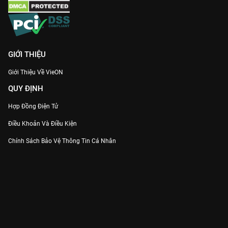
GIỚI THIỆU
Giới Thiệu Về VieON
QUY ĐỊNH
Hợp Đồng Điện Tử
Điều Khoản Và Điều Kiện
Chính Sách Bảo Vệ Thông Tin Cá Nhân
Chính Sách Bảo Vệ Người Tiêu Dùng Dễ Bị Tổn Thương
Thỏa Thuận Sử Dụng Dịch Vụ Mạng Xã Hội
THÔNG TIN
Thông Báo
Trung Tâm Hỗ Trợ