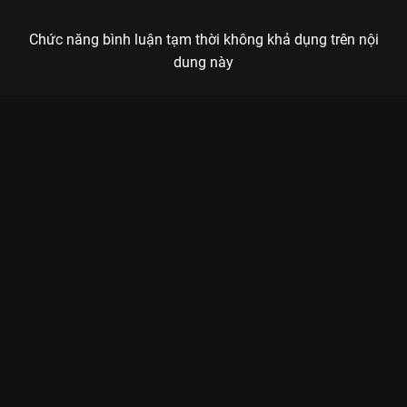
Chức năng bình luận tạm thời không khả dụng trên nội
dung này
Xem Tập 15 Đuổi Bắt Thanh Xuân - 36 Tập của Việt Nam có sự
tham gia của . Thuộc thể loại: Phim bộ