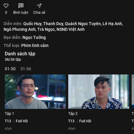
0
Bình luận
Chia sẻ
Diễn viên:
Quốc Huy,
Thanh Duy,
Quách Ngọc Tuyên,
Lê Hạ Anh,
Ngô Phương Anh,
Trà Ngọc,
NSND Việt Anh
Đạo diễn:
Ngọc Tưởng
Thể loại:
Phim tình cảm
Danh sách tập
36/36 tập
01-30
31-36
Tập 1
Tập 2
T
T13
Full HD
T13
Full HD
T
42ph
43ph
4