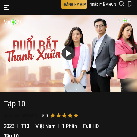
Nhập mã VieON
ĐĂNG KÝ VIP
Tập 10
335.552
lượt xem
5.0
2023
T13
Việt Nam
1 Phần
Full HD
Tập 10