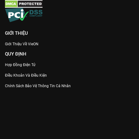
GIỚI THIỆU
Giới Thiệu Về VieON
QUY ĐỊNH
Hợp Đồng Điện Tử
Điều Khoản Và Điều Kiện
Chính Sách Bảo Vệ Thông Tin Cá Nhân
Chính Sách Bảo Vệ Người Tiêu Dùng Dễ Bị Tổn Thương
Thỏa Thuận Sử Dụng Dịch Vụ Mạng Xã Hội
THÔNG TIN
Thông Báo
Trung Tâm Hỗ Trợ