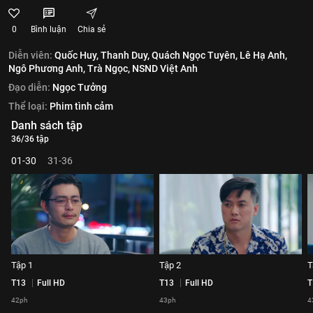
0
Bình luận
Chia sẻ
Diễn viên:
Quốc Huy,
Thanh Duy,
Quách Ngọc Tuyên,
Lê Hạ Anh,
Ngô Phương Anh,
Trà Ngọc,
NSND Việt Anh
Đạo diễn:
Ngọc Tưởng
Thể loại:
Phim tình cảm
Danh sách tập
36/36 tập
01-30
31-36
Tập 1
Tập 2
T
T13
Full HD
T13
Full HD
T
42ph
43ph
4