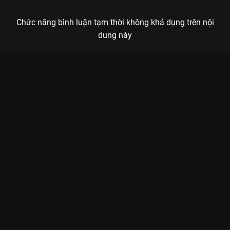
Chức năng bình luận tạm thời không khả dụng trên nội
dung này
Xem Tập 10 Đuổi Bắt Thanh Xuân - 36 Tập của Việt Nam có sự
tham gia của . Thuộc thể loại: Phim bộ