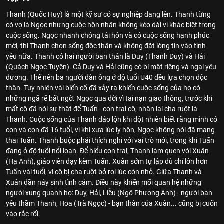
Thanh (Quốc Huy) là một kỹ sư có sự nghiệp đang lên. Thanh từng
có vợ là Ngọc nhưng cuộc hôn nhân không kéo dài vì khác biệt trong
cuộc sống. Ngọc nhanh chóng tái hôn và có cuộc sống hạnh phúc
mới, thì Thanh chọn sống độc thân và không đặt lòng tin vào tình
yêu nữa. Thanh có hai người bạn thân là Duy (Thanh Duy) và Hải
(Quách Ngọc Tuyên). Cả Duy và Hải cũng có bí mật riêng và ngại yêu
đương. Thế nên ba người đàn ông ở độ tuổi U40 đều lựa chọn độc
thân. Tuy nhiên vài biến cố đã xảy ra khiến cuộc sống của họ có
những ngã rẽ bất ngờ. Ngọc qua đời vì tai nạn giao thông, trước khi
mất cô đã nói sự thật để Tuấn - con trai cô, nhận lại cha ruột là
Thanh. Cuộc sống của Thanh đảo lộn khi đột nhiên biết rằng mình có
con và con đã 16 tuổi, vì khi xưa lúc ly hôn, Ngọc không nói đã mang
thai Tuấn. Thanh buộc phải thích nghi với vai trò mới, trong khi Tuấn
đang ở độ tuổi nổi loạn. Để hiểu con trai, Thanh làm quen với Xuân
(Hạ Anh), giáo viên dạy kèm Tuấn. Xuân sớm tự lập dù chỉ lớn hơn
Tuấn vài tuổi, vì cô bị cha ruột bỏ rơi lúc còn nhỏ. Giữa Thanh và
Xuân dần nảy sinh tình cảm. Điều này khiến mối quan hệ những
người xung quanh họ: Duy, Hải, Liễu (Ngô Phương Anh) - người bạn
yêu thầm Thanh, Hoa (Trà Ngọc) - bạn thân của Xuân... cũng bị cuốn
vào rắc rối.