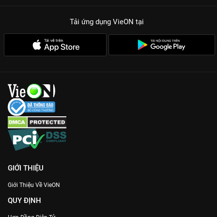
Yếu tố kỳ ảo độc đáo:
Khả năng nghe ra lời nói dối được khai
Tải ứng dụng VieON
tại
thác thông minh, tạo nên những tình huống dở khóc dở cười và
những cú lật kèo phá án cực căng.
Thông điệp chữa lành:
Phim khẳng định rằng tình yêu đích
thực là khi chúng ta chấp nhận cả những góc tối nhất của nhau
mà không cần bất kỳ lời bào chữa nào.
Hãy để
Đừng Nói Dối Em
đánh cắp trái tim bạn bằng những
thước phim lung linh và cốt truyện lôi cuốn. Thưởng thức trọn
bộ bản Thuyết minh Full HD sớm nhất ngay hôm nay tại
VieON
!
GIỚI THIỆU
Giới Thiệu Về VieON
QUY ĐỊNH