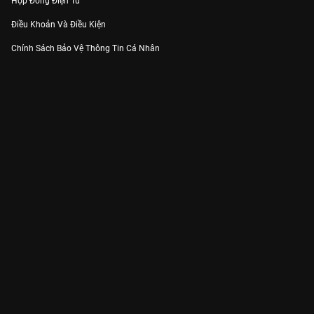
Hợp Đồng Điện Tử
Điều Khoản Và Điều Kiện
Chính Sách Bảo Vệ Thông Tin Cá Nhân
Chính Sách Bảo Vệ Người Tiêu Dùng Dễ Bị Tổn Thương
Thỏa Thuận Sử Dụng Dịch Vụ Mạng Xã Hội
THÔNG TIN
Thông Báo
Trung Tâm Hỗ Trợ
Liên Hệ
Góp Ý
Công ty Cổ phần VieON - Địa chỉ: Tầng 5, 222 Pasteur, Phường Xuân Hòa,
Thành phố Hồ Chí Minh
Email:
support@vieon.vn
| Hotline:
1800.599.920
(miễn phí)
Giấy phép Cung cấp Dịch vụ Phát thanh, Truyền hình trả tiền số 247/GP-