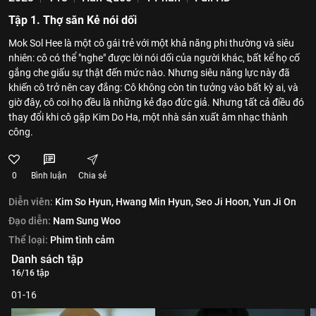
Tập 1. Thợ săn Kẻ nói dối
Mok Sol Hee là một cô gái trẻ với một khả năng phi thường và siêu
nhiên: cô có thể "nghe" được lời nói dối của người khác, bất kể họ cố
gắng che giấu sự thật đến mức nào. Nhưng siêu năng lực này đã
khiến cô trở nên cay đắng: Cô không còn tin tưởng vào bất kỳ ai, và
giờ đây, cô coi họ đều là những kẻ đạo đức giả. Nhưng tất cả điều đó
thay đổi khi cô gặp Kim Do Ha, một nhà sản xuất âm nhạc thành
công.
0
Bình luận
Chia sẻ
Diễn viên:
Kim So Hyun,
Hwang Min Hyun,
Seo Ji Hoon,
Yun Ji On
Đạo diễn:
Nam Sung Woo
Thể loại:
Phim tình cảm
Danh sách tập
16/16 tập
01-16