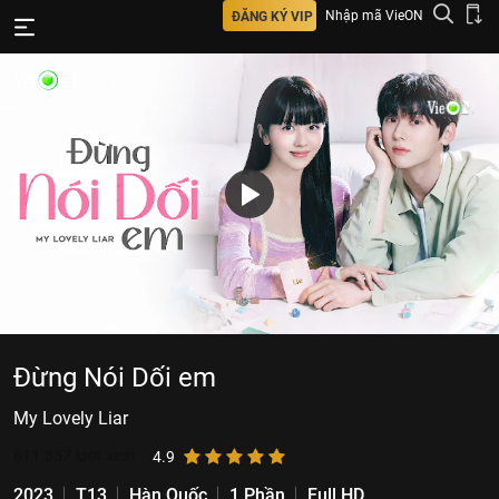
Nhập mã VieON
ĐĂNG KÝ VIP
Đừng Nói Dối em
My Lovely Liar
611.357
lượt xem
4.9
2023
T13
Hàn Quốc
1 Phần
Full HD