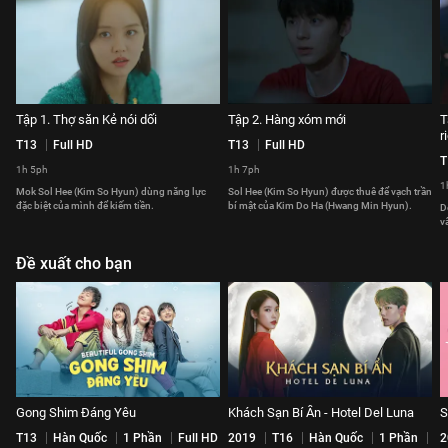
Tập 1. Thợ săn Kẻ nói dối
Tập 2. Hàng xóm mới
T
r
T13
Full HD
T13
Full HD
T
1h 5ph
1h 7ph
1
Mok Sol Hee (Kim So Hyun) dùng năng lực
Sol Hee (Kim So Hyun) được thuê để vạch trần
đặc biệt của mình để kiếm tiền.
bí mật của Kim Do Ha (Hwang Min Hyun).
D
v
Đề xuất cho bạn
Gong Shim Đáng Yêu
Khách Sạn Bí Ẩn - Hotel Del Luna
S
T13
Hàn Quốc
1 Phần
Full HD
2019
T16
Hàn Quốc
1 Phần
2