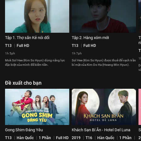
Tập 1. Thợ săn Kẻ nói dối
Tập 2. Hàng xóm mới
T
r
T13
Full HD
T13
Full HD
T
1h 5ph
1h 7ph
1
Mok Sol Hee (Kim So Hyun) dùng năng lực
Sol Hee (Kim So Hyun) được thuê để vạch trần
đặc biệt của mình để kiếm tiền.
bí mật của Kim Do Ha (Hwang Min Hyun).
D
v
Đề xuất cho bạn
Gong Shim Đáng Yêu
Khách Sạn Bí Ẩn - Hotel Del Luna
S
T13
Hàn Quốc
1 Phần
Full HD
2019
T16
Hàn Quốc
1 Phần
2