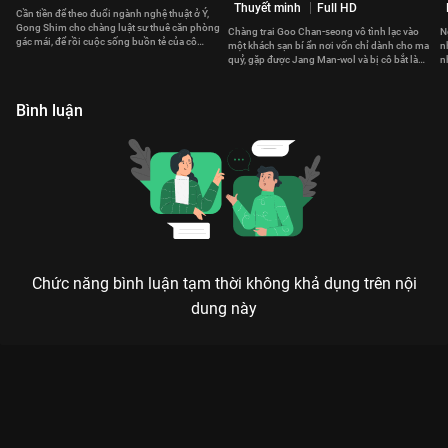
Thuyết minh
Full HD
Cần tiền để theo đuổi ngành nghệ thuật ở Ý,
Gong Shim cho chàng luật sư thuê căn phòng
Chàng trai Goo Chan-seong vô tình lạc vào
N
gác mái, để rồi cuộc sống buồn tẻ của cô
một khách sạn bí ẩn nơi vốn chỉ dành cho ma
n
bỗng trở nên sôi động.
quỷ, gặp được Jang Man-wol và bị cô bắt làm
n
quản lý nơi này
c
Bình luận
Chức năng bình luận tạm thời không khả dụng trên nội
dung này
Xem Tập 5. Kẻ mạo danh Đừng Nói Dối Em - 16 Tập của Hàn
Quốc có sự tham gia của . Thuộc thể loại: Phim bộ