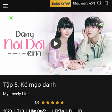
Nhập mã VieON
ĐĂNG KÝ VIP
Tập 5. Kẻ mạo danh
My Lovely Liar
610.626
lượt xem
4.9
2023
T13
Hàn Quốc
1 Phần
Full HD