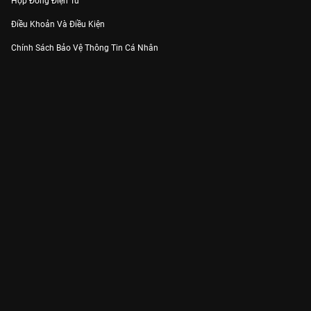
Hợp Đồng Điện Tử
Điều Khoản Và Điều Kiện
Chính Sách Bảo Vệ Thông Tin Cá Nhân
Chính Sách Bảo Vệ Người Tiêu Dùng Dễ Bị Tổn Thương
Thỏa Thuận Sử Dụng Dịch Vụ Mạng Xã Hội
THÔNG TIN
Thông Báo
Trung Tâm Hỗ Trợ
Liên Hệ
Góp Ý
Công ty Cổ phần VieON - Địa chỉ: Tầng 5, 222 Pasteur, Phường Xuân Hòa,
Thành phố Hồ Chí Minh
Email:
support@vieon.vn
| Hotline:
1800.599.920
(miễn phí)
Giấy phép Cung cấp Dịch vụ Phát thanh, Truyền hình trả tiền số 247/GP-