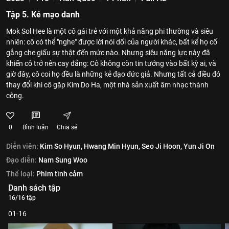
Tập 5. Kẻ mạo danh
Mok Sol Hee là một cô gái trẻ với một khả năng phi thường và siêu
nhiên: cô có thể "nghe" được lời nói dối của người khác, bất kể họ cố
gắng che giấu sự thật đến mức nào. Nhưng siêu năng lực này đã
khiến cô trở nên cay đắng: Cô không còn tin tưởng vào bất kỳ ai, và
giờ đây, cô coi họ đều là những kẻ đạo đức giả. Nhưng tất cả điều đó
thay đổi khi cô gặp Kim Do Ha, một nhà sản xuất âm nhạc thành
công.
0
Bình luận
Chia sẻ
Diễn viên:
Kim So Hyun,
Hwang Min Hyun,
Seo Ji Hoon,
Yun Ji On
Đạo diễn:
Nam Sung Woo
Thể loại:
Phim tình cảm
Danh sách tập
16/16 tập
01-16