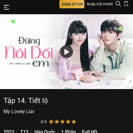
Nhập mã VieON
ĐĂNG KÝ VIP
Tập 14. Tiết lộ
My Lovely Liar
610.343
lượt xem
4.9
2023
T13
Hàn Quốc
1 Phần
Full HD