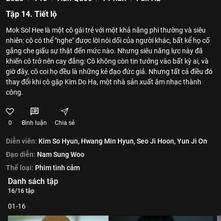
Tập 14. Tiết lộ
Mok Sol Hee là một cô gái trẻ với một khả năng phi thường và siêu
nhiên: cô có thể "nghe" được lời nói dối của người khác, bất kể họ cố
gắng che giấu sự thật đến mức nào. Nhưng siêu năng lực này đã
khiến cô trở nên cay đắng: Cô không còn tin tưởng vào bất kỳ ai, và
giờ đây, cô coi họ đều là những kẻ đạo đức giả. Nhưng tất cả điều đó
thay đổi khi cô gặp Kim Do Ha, một nhà sản xuất âm nhạc thành
công.
0
Bình luận
Chia sẻ
Diễn viên:
Kim So Hyun,
Hwang Min Hyun,
Seo Ji Hoon,
Yun Ji On
Đạo diễn:
Nam Sung Woo
Thể loại:
Phim tình cảm
Danh sách tập
16/16 tập
01-16