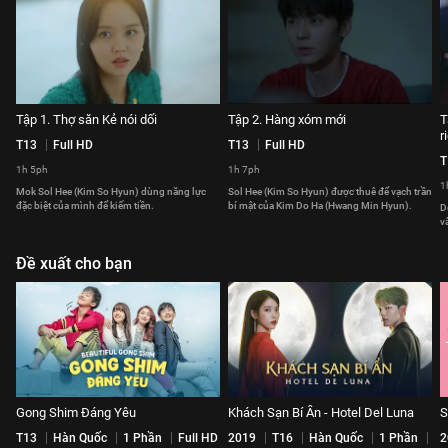
Tập 1. Thợ săn Kẻ nói dối
Tập 2. Hàng xóm mới
T
r
T13
Full HD
T13
Full HD
T
1h 5ph
1h 7ph
1
Mok Sol Hee (Kim So Hyun) dùng năng lực
Sol Hee (Kim So Hyun) được thuê để vạch trần
đặc biệt của mình để kiếm tiền.
bí mật của Kim Do Ha (Hwang Min Hyun).
D
v
Đề xuất cho bạn
Gong Shim Đáng Yêu
Khách Sạn Bí Ẩn - Hotel Del Luna
S
T13
Hàn Quốc
1 Phần
Full HD
2019
T16
Hàn Quốc
1 Phần
2