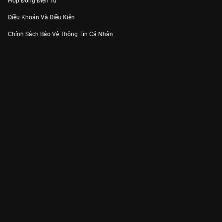
Hợp Đồng Điện Tử
Điều Khoản Và Điều Kiện
Chính Sách Bảo Vệ Thông Tin Cá Nhân
Chính Sách Bảo Vệ Người Tiêu Dùng Dễ Bị Tổn Thương
Thỏa Thuận Sử Dụng Dịch Vụ Mạng Xã Hội
THÔNG TIN
Thông Báo
Trung Tâm Hỗ Trợ
Liên Hệ
Góp Ý
Công ty Cổ phần VieON - Địa chỉ: Tầng 5, 222 Pasteur, Phường Xuân Hòa,
Thành phố Hồ Chí Minh
Email:
support@vieon.vn
| Hotline:
1800.599.920
(miễn phí)
Giấy phép Cung cấp Dịch vụ Phát thanh, Truyền hình trả tiền số 247/GP-