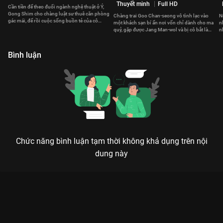
Thuyết minh
Full HD
Cần tiền để theo đuổi ngành nghệ thuật ở Ý,
Gong Shim cho chàng luật sư thuê căn phòng
Chàng trai Goo Chan-seong vô tình lạc vào
N
gác mái, để rồi cuộc sống buồn tẻ của cô
một khách sạn bí ẩn nơi vốn chỉ dành cho ma
n
bỗng trở nên sôi động.
quỷ, gặp được Jang Man-wol và bị cô bắt làm
n
quản lý nơi này
c
Bình luận
Chức năng bình luận tạm thời không khả dụng trên nội
dung này
Xem Tập 14. Tiết lộ Đừng Nói Dối Em - 16 Tập của Hàn Quốc
có sự tham gia của . Thuộc thể loại: Phim bộ