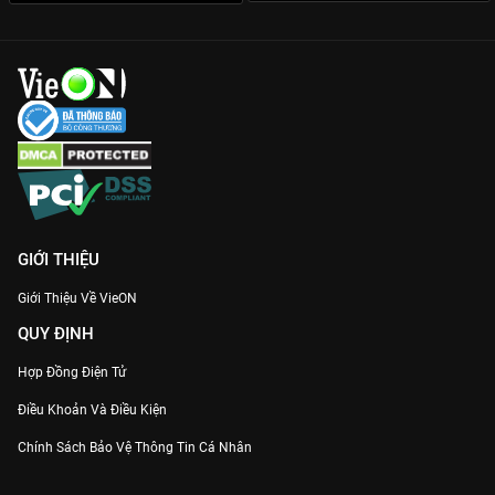
tận cùng cảm xúc.
Trải nghiệm xem phim mượt mà:
Trọn bộ 37 tập chất lượng
Full HD, âm thanh sống động duy nhất tại VieON, giúp bạn tận
hưởng trọn vẹn từng thước phim cảm động.
Nếu bạn đang cần một nơi để trút bỏ muộn phiền, hãy để
Đừng
Khóc... Anh Đây Rồ
đồng hành cùng bạn trên
VieON
ngay hôm
nay!
GIỚI THIỆU
Giới Thiệu Về VieON
QUY ĐỊNH
Hợp Đồng Điện Tử
Điều Khoản Và Điều Kiện
Chính Sách Bảo Vệ Thông Tin Cá Nhân
Chính Sách Bảo Vệ Người Tiêu Dùng Dễ Bị Tổn Thương