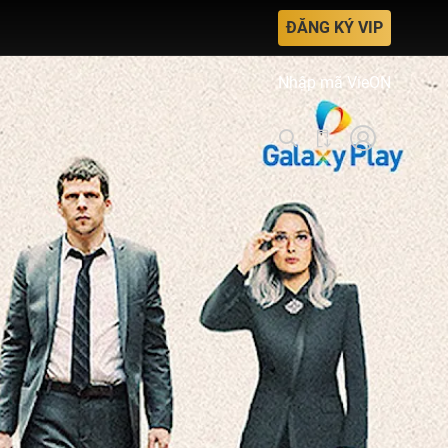
ĐĂNG KÝ VIP
Nhập mã VieON