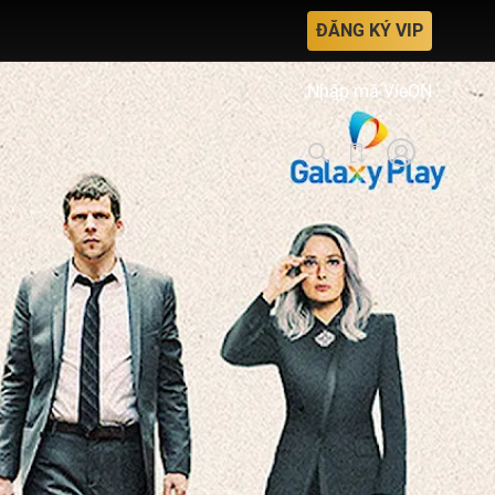
ĐĂNG KÝ VIP
Nhập mã VieON