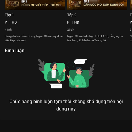
Tập 1
Tập 2
T
P
HD
P
HD
P
41ph
25ph
2
Dang dở lời hứa với mẹ, Ngọc Châu quyết tâm
Ngọc Châu đột nhập THE FACE, lắng nghe
N
viết tiếp ước mơ.
trải lòng từ Madame Trang Lê.
t
Bình luận
Chức năng bình luận tạm thời không khả dụng trên nội
dung này
Xem Tập 3 Dream Of Vietnam - Single Mom - 6 Tập của Việt
Nam có sự tham gia của . Thuộc thể loại: Event