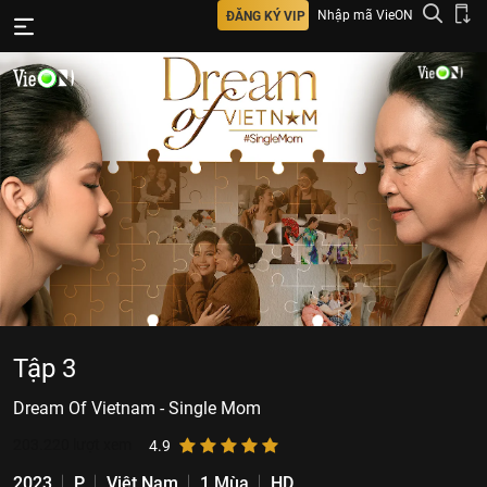
Nhập mã VieON
ĐĂNG KÝ VIP
Tập 3
Dream Of Vietnam - Single Mom
203.220
lượt xem
4.9
2023
P
Việt Nam
1 Mùa
HD