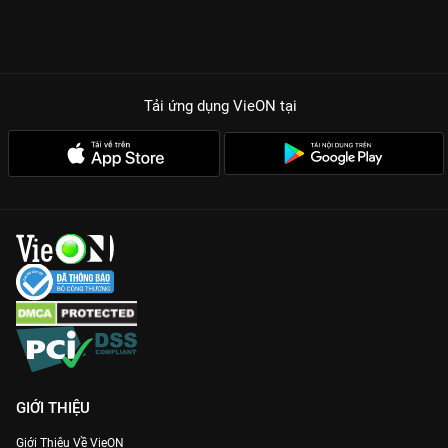
Tải ứng dụng VieON
tại
GIỚI THIỆU
Giới Thiệu Về VieON