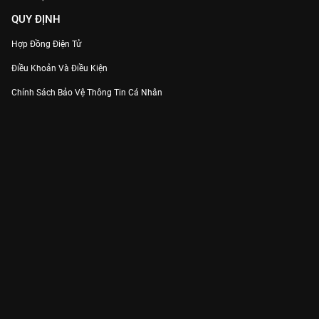
QUY ĐỊNH
Hợp Đồng Điện Tử
Điều Khoản Và Điều Kiện
Chính Sách Bảo Vệ Thông Tin Cá Nhân
Chính Sách Bảo Vệ Người Tiêu Dùng Dễ Bị Tổn Thương
Thỏa Thuận Sử Dụng Dịch Vụ Mạng Xã Hội
THÔNG TIN
Thông Báo
Trung Tâm Hỗ Trợ
Liên Hệ
Góp Ý
Công ty Cổ phần VieON - Địa chỉ: Tầng 5, 222 Pasteur, Phường Xuân Hòa,