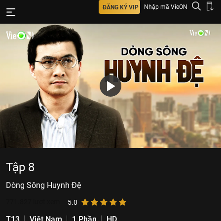
Nhập mã VieON
ĐĂNG KÝ VIP
Tập 8
Dòng Sông Huynh Đệ
771.827
lượt xem
5.0
T13
Việt Nam
1 Phần
HD