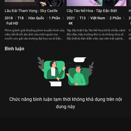
Lâu Đài Tham Vọng - Sky Castle
Cây Táo Nở Hoa - Tập Đặc Biệt
H
2018
T18
Hàn Quốc
1 Phần
2021
T13
Việt Nam
2 Phần
2
Full HD
4K
Phim giành giải thưởng phim truyền hình của
Tập đặc biệt Cây Táo Nở Hoa hé lộ nhiều cảnh
C
năm, kể về nỗi ám ảnh của một người mẹ
độc đáo, hậu trường thú vị và những chia sẻ
m
muốn con gái vào trường đại học ưu tú bằng
đặc biệt từ dàn diễn viên, tạo nên trải nghiệm
đ
bất kỳ thủ đoạn nào
hấp dẫn.
Đ
Bình luận
Chức năng bình luận tạm thời không khả dụng trên nội
dung này
Xem Tập 8 Dòng Sông Huynh Đệ - 72 Tập của Việt Nam có sự
tham gia của . Thuộc thể loại: Phim bộ