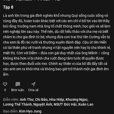
Tập 8
Là anh lớn trong gia đình nghèo khổ nhưng Quý sống cuộc sống vô
cùng đầy đủ, hoàn toàn khác biệt với các em chỉ vì bố tin vào lời thầy
bói rằng: trưởng nam nhà ông tố chất thông minh, học giỏi và sẽ làm
nên nghiệp lớn sau này. Thế nên, dù rất hiếu thảo với cha mẹ và biết
chăm lo cho gia đình từ bé, nhưng đứa con trai thứ tên Cường vẫn bị
cha xem là đồ rác rưởi và thường xuyên đánh đập. Cậu út tên Hiển
có tài thiên phú vẽ tranh nhưng vì tật nguyền nên hay bị cha khinh rẻ,
miệt thị. Còn với Diễm – đứa con gái duy nhất của ông Mãnh – cũng
không khá hơn vì bị chính cha ruột đang tâm tước đi quyền được
học, được theo đuổi ước mơ. Chính sự thiên vị của bố đã đẩy tất cả
các anh em ra khỏi nhà và không bao giờ trở thành một gia đình êm
ấm.
0
Bình luận
Chia sẻ
Diễn viên:
Anh Thư,
Chi Bảo,
Hòa Hiệp,
Khương Ngọc,
Lương Thế Thành,
Nguyệt Ánh,
NSƯT Đức Hải,
Xuân Lan
Đạo diễn:
Kim Hyo Jung