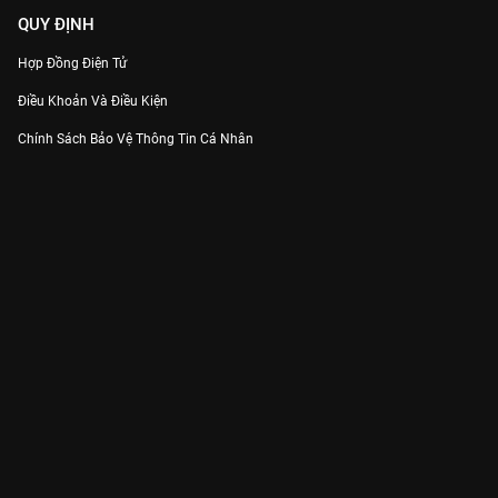
QUY ĐỊNH
Hợp Đồng Điện Tử
Điều Khoản Và Điều Kiện
Chính Sách Bảo Vệ Thông Tin Cá Nhân
Chính Sách Bảo Vệ Người Tiêu Dùng Dễ Bị Tổn Thương
Thỏa Thuận Sử Dụng Dịch Vụ Mạng Xã Hội
THÔNG TIN
Thông Báo
Trung Tâm Hỗ Trợ
Liên Hệ
Góp Ý
Công ty Cổ phần VieON - Địa chỉ: Tầng 5, 222 Pasteur, Phường Xuân Hòa,