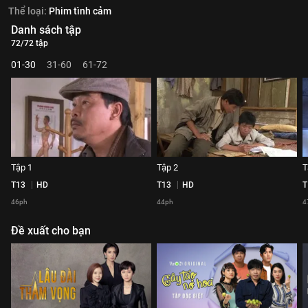
Thể loại:
Phim tình cảm
Danh sách tập
72/72 tập
01-30
31-60
61-72
Tập 1
Tập 2
T
T13
HD
T13
HD
T
46ph
44ph
4
Đề xuất cho bạn