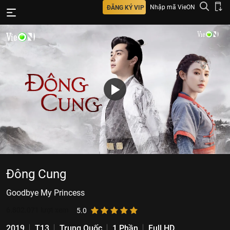
Nhập mã VieON
ĐĂNG KÝ VIP
Đông Cung
Goodbye My Princess
6.802.071
lượt xem
5.0
2019
T13
Trung Quốc
1 Phần
Full HD