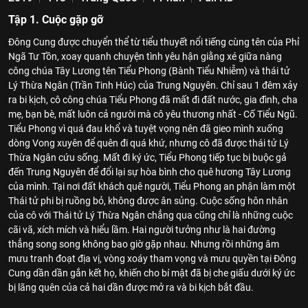
Tập 1. Cuộc gặp gỡ
Đông Cung được chuyển thể từ tiểu thuyết nổi tiếng cùng tên của Phỉ
Ngã Tư Tồn, xoay quanh chuyện tình yêu hận giằng xé giữa nàng
công chúa Tây Lương tên Tiểu Phong (Bành Tiểu Nhiễm) và thái tử
Lý Thừa Ngân (Trần Tinh Húc) của Trung Nguyên. Chỉ sau 1 đêm xảy
ra bi kịch, cô công chúa Tiểu Phong đã mất đi đất nước, gia đình, cha
mẹ, bạn bè, mất luôn cả người mà cô yêu thương nhất - Cố Tiểu Ngũ.
Tiểu Phong vì quá đau khổ và tuyệt vọng nên đã gieo mình xuống
dòng Vong xuyên để quên đi quá khứ, nhưng cô đã được thái tử Lý
Thừa Ngân cứu sống. Mất đi ký ức, Tiểu Phong tiếp tục bị buộc gả
đến Trung Nguyên để đổi lại sự hòa bình cho quê hương Tây Lương
của mình. Tại nơi đất khách quê người, Tiểu Phong an phận làm một
Thái tử phi bị ruồng bỏ, không được ân sủng. Cuộc sống hôn nhân
của cô với Thái tử Lý Thừa Ngân chẳng qua cũng chỉ là những cuộc
cãi vã, xích mích và hiểu lầm. Hai người tưởng như là hai đường
thẳng song song không bao giờ gặp nhau. Nhưng rồi những âm
mưu tranh đoạt địa vị, vòng xoáy tham vọng và mưu quyền tại Đông
Cung dần dần gắn kết họ, khiến cho bí mật đã bị che giấu dưới ký ức
bị lãng quên của cả hai dần được mở ra và bi kịch bắt đầu.