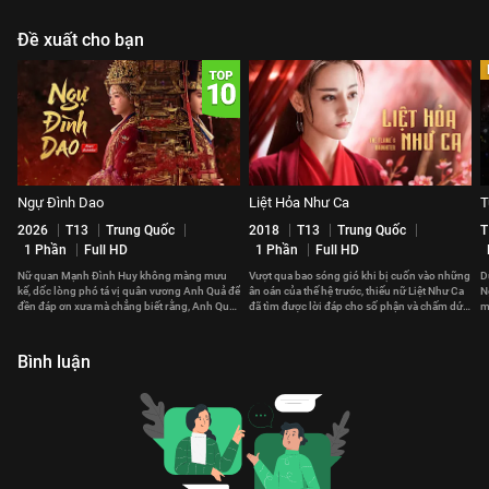
Đề xuất cho bạn
Ngự Đình Dao
Liệt Hỏa Như Ca
T
2026
T13
Trung Quốc
2018
T13
Trung Quốc
T
1 Phần
Full HD
1 Phần
Full HD
Nữ quan Mạnh Đình Huy không màng mưu
Vượt qua bao sóng gió khi bị cuốn vào những
D
kế, dốc lòng phó tá vị quân vương Anh Quả để
ân oán của thế hệ trước, thiếu nữ Liệt Như Ca
N
đền đáp ơn xưa mà chẳng biết rằng, Anh Quả
đã tìm được lời đáp cho số phận và chấm dứt
m
cũng đã yêu nàng từ lâu.
chuỗi bi kịch.
đ
Bình luận