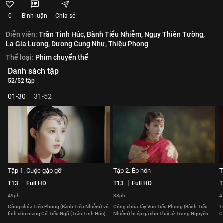
0
Bình luận
Chia sẻ
Diễn viên:
Trần Tinh Húc,
Bành Tiểu Nhiễm,
Ngụy Thiên Tường,
La Gia Lương,
Dương Cung Như,
Thiệu Phong
Thể loại:
Phim chuyển thể
Danh sách tập
52/52 tập
01-30
31-52
Tập 1. Cuộc gặp gỡ
Tập 2. Ép hôn
T
T13
Full HD
T13
Full HD
T
49ph
38ph
4
Công chúa Tiểu Phong (Bành Tiểu Nhiễm) vô
Công chúa Tây Vực Tiểu Phong (Bành Tiểu
T
tình cứu mạng Cố Tiểu Ngũ (Trần Tinh Húc)
Nhiễm) bị ép gả cho Thái tử Trung Nguyên
C