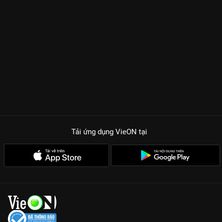
Tinh Húc
), kẻ đã tàn sát gia đình và dân tộc nàng để mở rộng
bờ cõi. Nỗi đau thấu tận tâm can khiến nàng nhảy xuống dòng
sông Quên để xóa đi ký ức, nhưng định mệnh nghiệt ngã lại
một lần nữa đưa họ về bên nhau trong một cuộc hôn nhân
chính trị đầy nước mắt tại Đông Cung.
Diễn xuất xuất thần:
Trần Tinh Húc
đã thể hiện hoàn hảo một
Lý Thừa Ngân vừa đáng hận vừa đáng thương, trong khi
Bành
Tiểu Nhiễm
gây sốt với visual đỉnh cao trong trang phục đỏ rực
giữa sa mạc.
Bối cảnh hùng vĩ:
Phim đầu tư bối cảnh thật tại các thảo
Tải ứng dụng VieON
tại
nguyên và sa mạc, mang lại cảm giác chân thực và choáng
ngợp.
Nhạc phim ám ảnh:
Những giai điệu của Ái Thương hay Sơ
Kiến luôn khiến trái tim người xem thắt lại mỗi khi vang lên.
Đông Cung
không chỉ là một bộ phim ngôn tình thông thường,
nó là một khúc ca bi tráng về định mệnh và sự trả giá. Hãy
chuẩn bị khăn giấy và trải nghiệm ngay bản Thuyết minh cực
nét, Full HD trên
VieON
để chứng kiến một trong những kết thúc