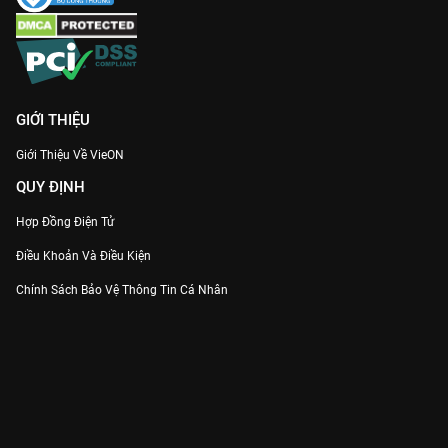
gây ám ảnh nhất lịch sử phim cổ trang.
GIỚI THIỆU
Giới Thiệu Về VieON
QUY ĐỊNH
Hợp Đồng Điện Tử
Điều Khoản Và Điều Kiện
Chính Sách Bảo Vệ Thông Tin Cá Nhân
Chính Sách Bảo Vệ Người Tiêu Dùng Dễ Bị Tổn Thương
Thỏa Thuận Sử Dụng Dịch Vụ Mạng Xã Hội
THÔNG TIN
Thông Báo