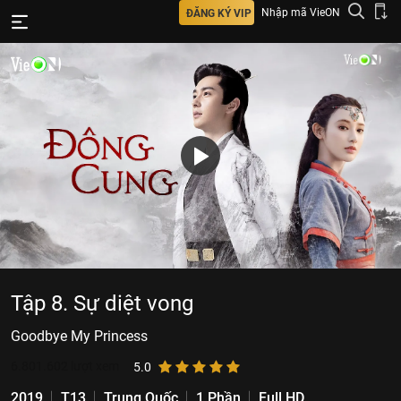
Nhập mã VieON
ĐĂNG KÝ VIP
Tập 8. Sự diệt vong
Goodbye My Princess
6.801.602
lượt xem
5.0
2019
T13
Trung Quốc
1 Phần
Full HD