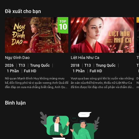
Đề xuất cho bạn
Ngự Đình Dao
Liệt Hỏa Như Ca
T
2026
T13
Trung Quốc
2018
T13
Trung Quốc
T
1 Phần
Full HD
1 Phần
Full HD
Nữ quan Mạnh Đình Huy không màng mưu
Vượt qua bao sóng gió khi bị cuốn vào những
D
kế, dốc lòng phó tá vị quân vương Anh Quả để
ân oán của thế hệ trước, thiếu nữ Liệt Như Ca
N
đền đáp ơn xưa mà chẳng biết rằng, Anh Quả
đã tìm được lời đáp cho số phận và chấm dứt
m
cũng đã yêu nàng từ lâu.
chuỗi bi kịch.
đ
Bình luận