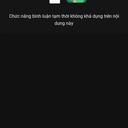
Chức năng bình luận tạm thời không khả dụng trên nội
dung này
Xem Tập 8. Sự diệt vong Đông Cung - 52 Tập của Trung Quốc
có sự tham gia của . Thuộc thể loại: Phim bộ