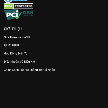
GIỚI THIỆU
Giới Thiệu Về VieON
QUY ĐỊNH
Hợp Đồng Điện Tử
Điều Khoản Và Điều Kiện
Chính Sách Bảo Vệ Thông Tin Cá Nhân
Chính Sách Bảo Vệ Người Tiêu Dùng Dễ Bị Tổn Thương
Thỏa Thuận Sử Dụng Dịch Vụ Mạng Xã Hội
THÔNG TIN
Thông Báo