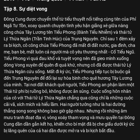
Tập 8. Sự diệt vong
Đông Cung được chuyển thể từ tiểu thuyết nổi tiếng cùng tên của Phỉ
Ngã Tư Tồn, xoay quanh chuyện tình yêu hận giằng xé giữa nàng
công chúa Tây Lương tên Tiểu Phong (Bành Tiểu Nhiễm) và thái tử
Lý Thừa Ngân (Trần Tinh Húc) của Trung Nguyên. Chỉ sau 1 đêm xảy
ra bi kịch, cô công chúa Tiểu Phong đã mất đi đất nước, gia đình, cha
mẹ, bạn bè, mất luôn cả người mà cô yêu thương nhất - Cố Tiểu Ngũ.
Tiểu Phong vì quá đau khổ và tuyệt vọng nên đã gieo mình xuống
dòng Vong xuyên để quên đi quá khứ, nhưng cô đã được thái tử Lý
Thừa Ngân cứu sống. Mất đi ký ức, Tiểu Phong tiếp tục bị buộc gả
đến Trung Nguyên để đổi lại sự hòa bình cho quê hương Tây Lương
của mình. Tại nơi đất khách quê người, Tiểu Phong an phận làm một
Thái tử phi bị ruồng bỏ, không được ân sủng. Cuộc sống hôn nhân
của cô với Thái tử Lý Thừa Ngân chẳng qua cũng chỉ là những cuộc
cãi vã, xích mích và hiểu lầm. Hai người tưởng như là hai đường
thẳng song song không bao giờ gặp nhau. Nhưng rồi những âm
mưu tranh đoạt địa vị, vòng xoáy tham vọng và mưu quyền tại Đông
Cung dần dần gắn kết họ, khiến cho bí mật đã bị che giấu dưới ký ức
bị lãng quên của cả hai dần được mở ra và bi kịch bắt đầu.