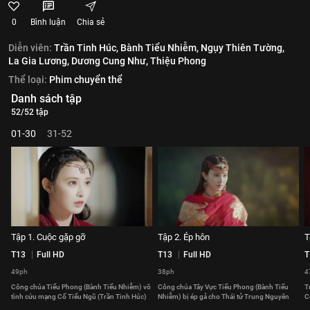
0
Bình luận
Chia sẻ
Diễn viên:
Trần Tinh Húc,
Bành Tiểu Nhiễm,
Ngụy Thiên Tường,
La Gia Lương,
Dương Cung Như,
Thiệu Phong
Thể loại:
Phim chuyển thể
Danh sách tập
52/52 tập
01-30
31-52
Tập 1. Cuộc gặp gỡ
Tập 2. Ép hôn
T
T13
Full HD
T13
Full HD
T
49ph
38ph
4
Công chúa Tiểu Phong (Bành Tiểu Nhiễm) vô
Công chúa Tây Vực Tiểu Phong (Bành Tiểu
T
tình cứu mạng Cố Tiểu Ngũ (Trần Tinh Húc)
Nhiễm) bị ép gả cho Thái tử Trung Nguyên
C