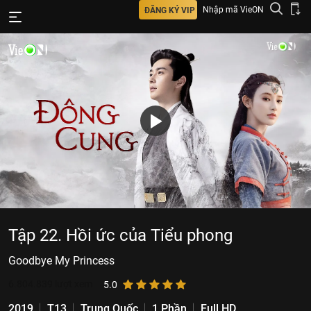
Nhập mã VieON
ĐĂNG KÝ VIP
Tập 22. Hồi ức của Tiểu phong
Goodbye My Princess
6.804.839
lượt xem
5.0
2019
T13
Trung Quốc
1 Phần
Full HD