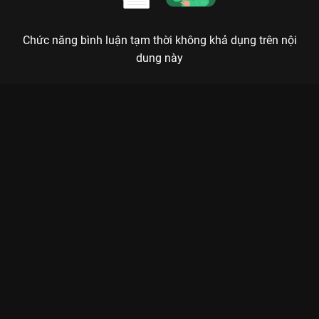
Chức năng bình luận tạm thời không khả dụng trên nội
dung này
Xem Tập 22. Hồi ức của Tiểu phong Đông Cung - 52 Tập của
Trung Quốc có sự tham gia của . Thuộc thể loại: Phim bộ