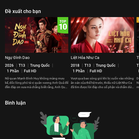
Đề xuất cho bạn
Ngự Đình Dao
Liệt Hỏa Như Ca
T
2026
T13
Trung Quốc
2018
T13
Trung Quốc
T
1 Phần
Full HD
1 Phần
Full HD
Nữ quan Mạnh Đình Huy không màng mưu
Vượt qua bao sóng gió khi bị cuốn vào những
D
kế, dốc lòng phó tá vị quân vương Anh Quả để
ân oán của thế hệ trước, thiếu nữ Liệt Như Ca
N
đền đáp ơn xưa mà chẳng biết rằng, Anh Quả
đã tìm được lời đáp cho số phận và chấm dứt
m
cũng đã yêu nàng từ lâu.
chuỗi bi kịch.
đ
Bình luận