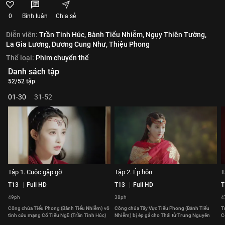
0
Bình luận
Chia sẻ
Diễn viên:
Trần Tinh Húc,
Bành Tiểu Nhiễm,
Ngụy Thiên Tường,
La Gia Lương,
Dương Cung Như,
Thiệu Phong
Thể loại:
Phim chuyển thể
Danh sách tập
52/52 tập
01-30
31-52
Tập 1. Cuộc gặp gỡ
Tập 2. Ép hôn
T
T13
Full HD
T13
Full HD
T
49ph
38ph
4
Công chúa Tiểu Phong (Bành Tiểu Nhiễm) vô
Công chúa Tây Vực Tiểu Phong (Bành Tiểu
T
tình cứu mạng Cố Tiểu Ngũ (Trần Tinh Húc)
Nhiễm) bị ép gả cho Thái tử Trung Nguyên
C