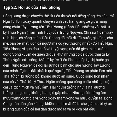
Tập 22. Hồi ức của Tiểu phong
Đông Cung được chuyển thể từ tiểu thuyết nổi tiếng cùng tên của Phỉ
Ngã Tư Tồn, xoay quanh chuyện tình yêu hận giằng xé giữa nàng
công chúa Tây Lương tên Tiểu Phong (Bành Tiểu Nhiễm) và thái tử
Lý Thừa Ngân (Trần Tinh Húc) của Trung Nguyên. Chỉ sau 1 đêm xảy
ra bi kịch, cô công chúa Tiểu Phong đã mất đi đất nước, gia đình, cha
mẹ, bạn bè, mất luôn cả người mà cô yêu thương nhất - Cố Tiểu Ngũ.
Tiểu Phong vì quá đau khổ và tuyệt vọng nên đã gieo mình xuống
dòng Vong xuyên để quên đi quá khứ, nhưng cô đã được thái tử Lý
Thừa Ngân cứu sống. Mất đi ký ức, Tiểu Phong tiếp tục bị buộc gả
đến Trung Nguyên để đổi lại sự hòa bình cho quê hương Tây Lương
của mình. Tại nơi đất khách quê người, Tiểu Phong an phận làm một
Thái tử phi bị ruồng bỏ, không được ân sủng. Cuộc sống hôn nhân
của cô với Thái tử Lý Thừa Ngân chẳng qua cũng chỉ là những cuộc
cãi vã, xích mích và hiểu lầm. Hai người tưởng như là hai đường
thẳng song song không bao giờ gặp nhau. Nhưng rồi những âm
mưu tranh đoạt địa vị, vòng xoáy tham vọng và mưu quyền tại Đông
Cung dần dần gắn kết họ, khiến cho bí mật đã bị che giấu dưới ký ức
bị lãng quên của cả hai dần được mở ra và bi kịch bắt đầu.