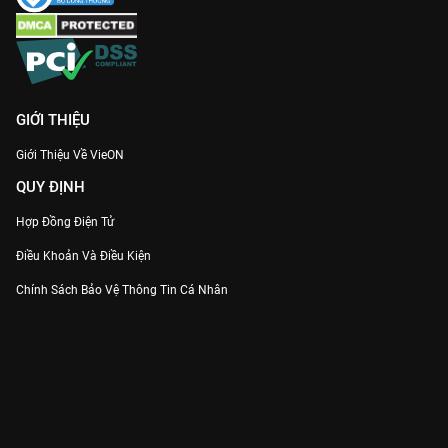
GIỚI THIỆU
Giới Thiệu Về VieON
QUY ĐỊNH
Hợp Đồng Điện Tử
Điều Khoản Và Điều Kiện
Chính Sách Bảo Vệ Thông Tin Cá Nhân
Chính Sách Bảo Vệ Người Tiêu Dùng Dễ Bị Tổn Thương
Thỏa Thuận Sử Dụng Dịch Vụ Mạng Xã Hội
THÔNG TIN
Thông Báo