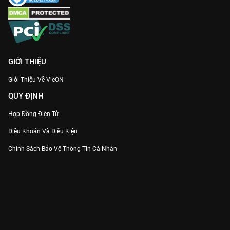
GIỚI THIỆU
Giới Thiệu Về VieON
QUY ĐỊNH
Hợp Đồng Điện Tử
Điều Khoản Và Điều Kiện
Chính Sách Bảo Vệ Thông Tin Cá Nhân
Chính Sách Bảo Vệ Người Tiêu Dùng Dễ Bị Tổn Thương
Thỏa Thuận Sử Dụng Dịch Vụ Mạng Xã Hội
THÔNG TIN
Thông Báo