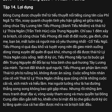
Tập 14. Lợi dụng
Đông Cung được chuyển thể từ tiểu thuyết nổi tiếng cùng tên của Phỉ
Ngã Tư Tồn, xoay quanh chuyện tình yêu hận giằng xé giữa nàng
công chúa Tây Lương tên Tiểu Phong (Bành Tiểu Nhiễm) và thái tử
Lý Thừa Ngân (Trần Tinh Húc) của Trung Nguyên. Chỉ sau 1 đêm xảy
ra bi kịch, cô công chúa Tiểu Phong đã mất đi đất nước, gia đình, cha
mẹ, bạn bè, mất luôn cả người mà cô yêu thương nhất - Cố Tiểu Ngũ.
Tiểu Phong vì quá đau khổ và tuyệt vọng nên đã gieo mình xuống
dòng Vong xuyên để quên đi quá khứ, nhưng cô đã được thái tử Lý
Thừa Ngân cứu sống. Mất đi ký ức, Tiểu Phong tiếp tục bị buộc gả
đến Trung Nguyên để đổi lại sự hòa bình cho quê hương Tây Lương
của mình. Tại nơi đất khách quê người, Tiểu Phong an phận làm một
Thái tử phi bị ruồng bỏ, không được ân sủng. Cuộc sống hôn nhân
của cô với Thái tử Lý Thừa Ngân chẳng qua cũng chỉ là những cuộc
cãi vã, xích mích và hiểu lầm. Hai người tưởng như là hai đường
thẳng song song không bao giờ gặp nhau. Nhưng rồi những âm
mưu tranh đoạt địa vị, vòng xoáy tham vọng và mưu quyền tại Đông
Cung dần dần gắn kết họ, khiến cho bí mật đã bị che giấu dưới ký ức
bị lãng quên của cả hai dần được mở ra và bi kịch bắt đầu.