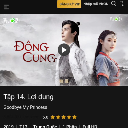
Nhập mã VieON
ĐĂNG KÝ VIP
Tập 14. Lợi dụng
Goodbye My Princess
6.804.331
lượt xem
5.0
2019
T13
Trung Quốc
1 Phần
Full HD