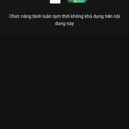
Chức năng bình luận tạm thời không khả dụng trên nội
dung này
Xem Tập 14. Lợi dụng Đông Cung - 52 Tập của Trung Quốc có
sự tham gia của . Thuộc thể loại: Phim bộ