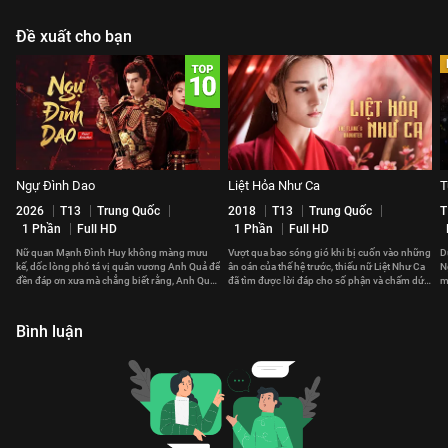
Đề xuất cho bạn
Ngự Đình Dao
Liệt Hỏa Như Ca
T
2026
T13
Trung Quốc
2018
T13
Trung Quốc
T
1 Phần
Full HD
1 Phần
Full HD
Nữ quan Mạnh Đình Huy không màng mưu
Vượt qua bao sóng gió khi bị cuốn vào những
D
kế, dốc lòng phó tá vị quân vương Anh Quả để
ân oán của thế hệ trước, thiếu nữ Liệt Như Ca
N
đền đáp ơn xưa mà chẳng biết rằng, Anh Quả
đã tìm được lời đáp cho số phận và chấm dứt
m
cũng đã yêu nàng từ lâu.
chuỗi bi kịch.
đ
Bình luận