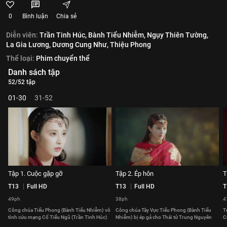
0
Bình luận
Chia sẻ
Diễn viên:
Trần Tinh Húc,
Bành Tiểu Nhiễm,
Ngụy Thiên Tường,
La Gia Lương,
Dương Cung Như,
Thiệu Phong
Thể loại:
Phim chuyển thể
Danh sách tập
52/52 tập
01-30
31-52
Tập 1. Cuộc gặp gỡ
Tập 2. Ép hôn
T
T13
Full HD
T13
Full HD
T
49ph
38ph
4
Công chúa Tiểu Phong (Bành Tiểu Nhiễm) vô
Công chúa Tây Vực Tiểu Phong (Bành Tiểu
T
tình cứu mạng Cố Tiểu Ngũ (Trần Tinh Húc)
Nhiễm) bị ép gả cho Thái tử Trung Nguyên
C