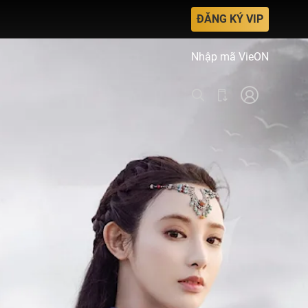
ĐĂNG KÝ VIP
Nhập mã VieON