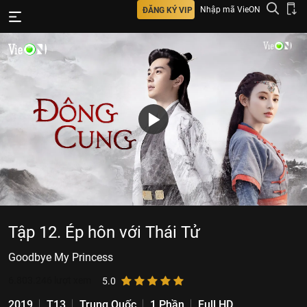
Nhập mã VieON
ĐĂNG KÝ VIP
Tập 12. Ép hôn với Thái Tử
Goodbye My Princess
6.803.246
lượt xem
5.0
2019
T13
Trung Quốc
1 Phần
Full HD