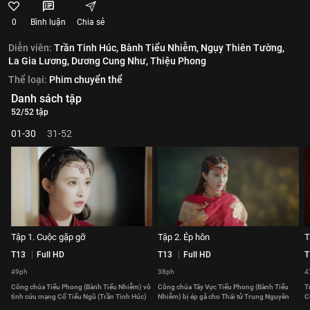
0
Bình luận
Chia sẻ
Diễn viên:
Trần Tinh Húc,
Bành Tiểu Nhiễm,
Ngụy Thiên Tường,
La Gia Lương,
Dương Cung Như,
Thiệu Phong
Thể loại:
Phim chuyển thể
Danh sách tập
52/52 tập
01-30
31-52
Tập 1. Cuộc gặp gỡ
Tập 2. Ép hôn
T
T13
Full HD
T13
Full HD
T
49ph
38ph
4
Công chúa Tiểu Phong (Bành Tiểu Nhiễm) vô
Công chúa Tây Vực Tiểu Phong (Bành Tiểu
T
tình cứu mạng Cố Tiểu Ngũ (Trần Tinh Húc)
Nhiễm) bị ép gả cho Thái tử Trung Nguyên
C