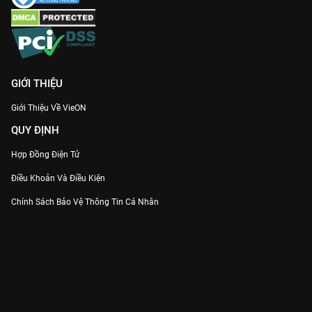
GIỚI THIỆU
Giới Thiệu Về VieON
QUY ĐỊNH
Hợp Đồng Điện Tử
Điều Khoản Và Điều Kiện
Chính Sách Bảo Vệ Thông Tin Cá Nhân
Chính Sách Bảo Vệ Người Tiêu Dùng Dễ Bị Tổn Thương
Thỏa Thuận Sử Dụng Dịch Vụ Mạng Xã Hội
THÔNG TIN
Thông Báo