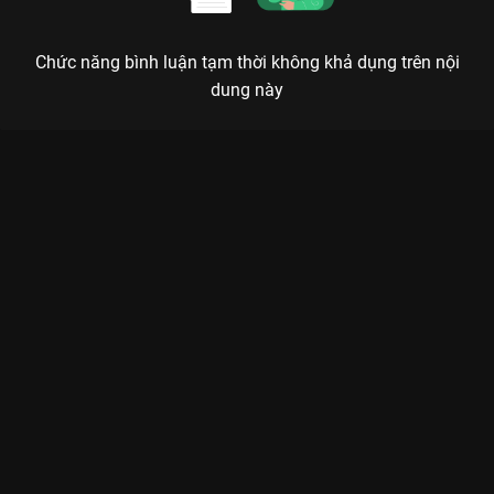
Chức năng bình luận tạm thời không khả dụng trên nội
dung này
Xem Tập 12. Ép hôn với Thái Tử Đông Cung - 52 Tập của Trung
Quốc có sự tham gia của . Thuộc thể loại: Phim bộ