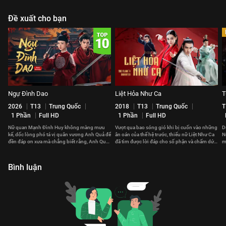
Đề xuất cho bạn
Ngự Đình Dao
Liệt Hỏa Như Ca
T
2026
T13
Trung Quốc
2018
T13
Trung Quốc
T
1 Phần
Full HD
1 Phần
Full HD
Nữ quan Mạnh Đình Huy không màng mưu
Vượt qua bao sóng gió khi bị cuốn vào những
D
kế, dốc lòng phó tá vị quân vương Anh Quả để
ân oán của thế hệ trước, thiếu nữ Liệt Như Ca
N
đền đáp ơn xưa mà chẳng biết rằng, Anh Quả
đã tìm được lời đáp cho số phận và chấm dứt
m
cũng đã yêu nàng từ lâu.
chuỗi bi kịch.
đ
Bình luận