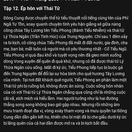
Tập 12. Ép hôn với Thái Tử
Đông Cung được chuyển thể từ tiểu thuyết nổi tiếng cùng tên của Phỉ
Ngã Tư Tồn, xoay quanh chuyện tình yêu hận giằng xé giữa nàng
công chúa Tây Lương tên Tiểu Phong (Bành Tiểu Nhiễm) và thái tử
Lý Thừa Ngân (Trần Tinh Húc) của Trung Nguyên. Chỉ sau 1 đêm xảy
ra bi kịch, cô công chúa Tiểu Phong đã mất đi đất nước, gia đình, cha
mẹ, bạn bè, mất luôn cả người mà cô yêu thương nhất - Cố Tiểu Ngũ.
Tiểu Phong vì quá đau khổ và tuyệt vọng nên đã gieo mình xuống
dòng Vong xuyên để quên đi quá khứ, nhưng cô đã được thái tử Lý
Thừa Ngân cứu sống. Mất đi ký ức, Tiểu Phong tiếp tục bị buộc gả
đến Trung Nguyên để đổi lại sự hòa bình cho quê hương Tây Lương
của mình. Tại nơi đất khách quê người, Tiểu Phong an phận làm một
Thái tử phi bị ruồng bỏ, không được ân sủng. Cuộc sống hôn nhân
của cô với Thái tử Lý Thừa Ngân chẳng qua cũng chỉ là những cuộc
cãi vã, xích mích và hiểu lầm. Hai người tưởng như là hai đường
thẳng song song không bao giờ gặp nhau. Nhưng rồi những âm
mưu tranh đoạt địa vị, vòng xoáy tham vọng và mưu quyền tại Đông
Cung dần dần gắn kết họ, khiến cho bí mật đã bị che giấu dưới ký ức
bị lãng quên của cả hai dần được mở ra và bi kịch bắt đầu.