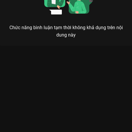
Chức năng bình luận tạm thời không khả dụng trên nội
dung này
ĐỜI SỐNG THỂ THAO – PHÍA SAU HÀO QUANG LÀ MỒ HÔI VÀ
NƯỚC MẮT
Vinh quang không dành cho người bỏ cuộc
– Cùng lật mở những câu chuyện chưa kể về
các huyền thoại thể thao.
Bạn nhìn thấy họ nâng cao cúp vô địch, bạn thấy họ mỉm cười
trên bục vinh quang, nhưng bạn có biết họ đã phải đánh đổi
những gì?
Đời Sống Thể Thao (Sports Life)
là bộ phim tài liệu
Âu Mỹ đình đám trên
VieON
, mang đến cái nhìn trần trụi và sâu
sắc nhất về cuộc sống của những vận động viên chuyên
nghiệp. Không chỉ là những trận đấu kịch tính, phim đi sâu vào
những góc khuất phòng thay đồ, những giờ tập luyện kiệt sức
và cả những đấu tranh tâm lý nghẹt thở.