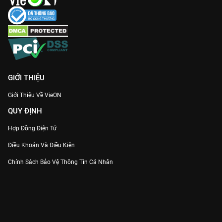
cuốn trên VieON.
Nếu bạn đang cần một “cú hích” tinh thần, hãy đón xem
Đời
Sống Thể Thao
trọn bộ trên
VieON
ngay hôm nay!
GIỚI THIỆU
Giới Thiệu Về VieON
QUY ĐỊNH
Hợp Đồng Điện Tử
Điều Khoản Và Điều Kiện
Chính Sách Bảo Vệ Thông Tin Cá Nhân
Chính Sách Bảo Vệ Người Tiêu Dùng Dễ Bị Tổn Thương
Thỏa Thuận Sử Dụng Dịch Vụ Mạng Xã Hội
THÔNG TIN