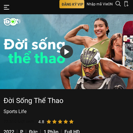
Nhập mã VieON
ĐĂNG KÝ VIP
Đời Sống Thể Thao
Sports Life
72.510
lượt xem
4.8
2022
P
Đức
1 Phần
Full HD