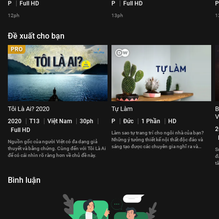
P
Full HD
P
Full HD
P
12ph
13ph
1
Đề xuất cho bạn
PRO
Tôi Là Ai? 2020
Tự Làm
B
V
2020
T13
Việt Nam
30ph
P
Đức
1 Phần
HD
2
Full HD
Làm sao tự trang trí cho ngôi nhà của bạn?
Những ý tưởng thiết kế nội thất độc đáo và
Nguồn gốc của người Việt có đa dạng giả
sáng tạo được các chuyên gia nghĩ ra và
thuyết và bằng chứng. Cùng đến với Tôi Là Ai
S
hướng dẫn từng bước
để có cái nhìn rõ ràng hơn về chủ đề này.
đ
t
tr
Bình luận