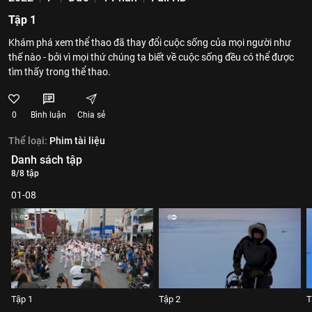
Tập 1
Khám phá xem thể thao đã thay đổi cuộc sống của mọi người như
thế nào - bởi vì mọi thứ chúng ta biết về cuộc sống đều có thể được
tìm thấy trong thể thao.
0
Bình luận
Chia sẻ
Thể loại:
Phim tài liệu
Danh sách tập
8/8 tập
01-08
Tập 1
Tập 2
T