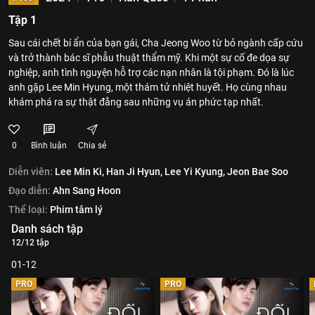
Tập 1
Sau cái chết bí ẩn của bạn gái, Cha Jeong Woo từ bỏ ngành cấp cứu
và trở thành bác sĩ phẫu thuật thẩm mỹ. Khi một sự cố đe dọa sự
nghiệp, anh tình nguyện hỗ trợ các nạn nhân là tội phạm. Đó là lúc
anh gặp Lee Min Hyung, một thám tử nhiệt huyết. Họ cùng nhau
khám phá ra sự thật đằng sau những vụ án phức tạp nhất.
0
Bình luận
Chia sẻ
Diễn viên:
Lee Min Ki,
Han Ji Hyun,
Lee Yi Kyung,
Jeon Bae Soo
Đạo diễn:
Ahn Sang Hoon
Thể loại:
Phim tâm lý
Danh sách tập
12/12 tập
01-12
PRO
PRO