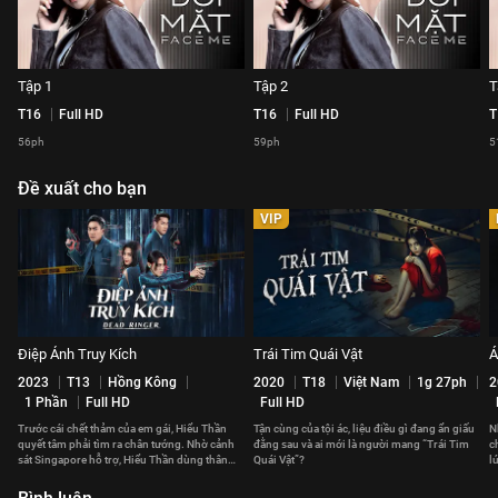
Tập 1
Tập 2
T
T16
Full HD
T16
Full HD
T
56ph
59ph
5
Đề xuất cho bạn
VIP
Điệp Ảnh Truy Kích
Trái Tim Quái Vật
Á
2023
T13
Hồng Kông
2020
T18
Việt Nam
1g 27ph
2
1 Phần
Full HD
Full HD
Trước cái chết thảm của em gái, Hiểu Thần
Tận cùng của tội ác, liệu điều gì đang ẩn giấu
N
quyết tâm phải tìm ra chân tướng. Nhờ cảnh
đằng sau và ai mới là người mang “Trái Tim
c
sát Singapore hỗ trợ, Hiểu Thần dùng thân
Quái Vật”?
l
phận mới để tới Hồng Kông.
h