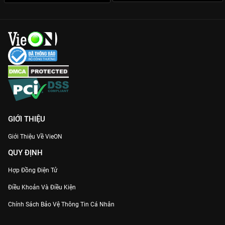
Dàn cast thực lực:
Ngoài Lee Min Ki, phim còn có sự góp mặt
của “trai hư”
Lee Yi Kyung
mang lại những khoảnh khắc giải trí
đắt giá.
Cập nhật ngay 12 tập phim
Đối Mặt (Face Me)
bản đẹp nhất,
sớm nhất chỉ có trên
VieON
!
GIỚI THIỆU
Giới Thiệu Về VieON
QUY ĐỊNH
Hợp Đồng Điện Tử
Điều Khoản Và Điều Kiện
Chính Sách Bảo Vệ Thông Tin Cá Nhân
Chính Sách Bảo Vệ Người Tiêu Dùng Dễ Bị Tổn Thương