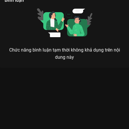
Bình luận
Chức năng bình luận tạm thời không khả dụng trên nội
dung này
ĐỐI MẶT (FACE ME): KHI DAO KÉO THẨM MỸ TRỞ THÀNH VŨ
KHÍ PHÁ ÁN
Phẫu thuật không chỉ để làm đẹp, mà còn để tìm lại sự thật đã bị vùi lấp sau lớp mặt
nạ hoàn hảo.
Nếu bạn là fan của dòng phim y khoa kết hợp trinh thám kịch
tính, thì
Đối Mặt (Face Me)
trên
VieON
chính là siêu phẩm bạn
không thể bỏ lỡ. Bộ phim mang đến một làn gió mới khi khai
thác góc khuất của ngành phẫu thuật thẩm mỹ Hàn Quốc dưới
lăng kính phá án. Sự kết hợp giữa nam thần “mặt lạnh”
Lee