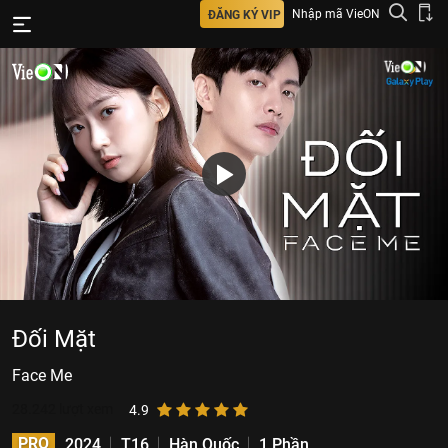
Nhập mã VieON
ĐĂNG KÝ VIP
Đối Mặt
Face Me
28.242
lượt xem
4.9
PRO
2024
T16
Hàn Quốc
1 Phần