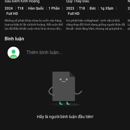
Sáu Đêm Kinh Hoàng
Quỷ Thay Đầu
N
2024
T18
Hàn Quốc
1 Phần
2023
T18
Đức
1g 35ph
2
Full HD
Full HD
Những số phận khác nhau bị cuốn vào hàng
Iris phát hiện ra Baghead - sinh vật có khả
B
loạt sự kiện bí ẩn và kinh hoàng. Rốt cuộc thế
năng thay đổi hình dạng giống người thân đã
L
lực đã điều khiển cuộc chơi là ai và mục đích
khuất - dưới tầng hầm, nhưng cái giá phải trả
p
của họ là gì?
không hề rẻ.
lạ
Bình luận
Hãy là người bình luận đầu tiên!