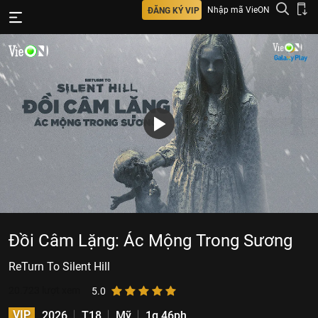
Nhập mã VieON
ĐĂNG KÝ VIP
Đồi Câm Lặng: Ác Mộng Trong Sương
ReTurn To Silent Hill
20.723
lượt xem
5.0
VIP
2026
T18
Mỹ
1g 46ph