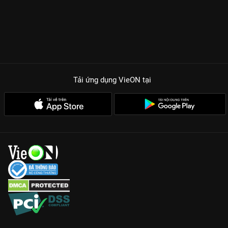
trấn này.
Không gian ám ảnh: Màn sương mù và âm thanh rợn người
được tái hiện chân thực, mang lại cảm giác sợ hãi tột độ.
Quái vật kinh điển: Sự xuất hiện của Pyramid Head và các thực
thể ma quái khác hứa hẹn sẽ là cơn ác mộng cho mọi khán giả.
Diễn xuất nhập tâm: Jeremy Irvine đã lột tả thành công sự
Tải ứng dụng VieON
tại
tuyệt vọng và kiên cường của một người đàn ông đi tìm chân lý
giữa địa ngục.
Đồi Câm Lặng: Ác Mộng Trong Sương không dành cho những
trái tim yếu đuối. Đây là một kiệt tác kinh dị tâm lý, nơi mỗi góc
khuất đều ẩn chứa một bí mật kinh hoàng sẵn sàng nuốt
chửng bạn.