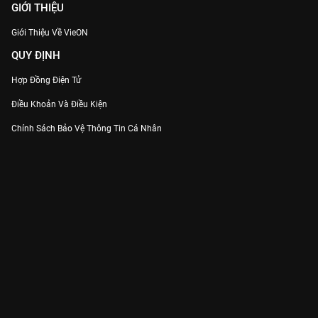
GIỚI THIỆU
Giới Thiệu Về VieON
QUY ĐỊNH
Hợp Đồng Điện Tử
Điều Khoản Và Điều Kiện
Chính Sách Bảo Vệ Thông Tin Cá Nhân
Chính Sách Bảo Vệ Người Tiêu Dùng Dễ Bị Tổn Thương
Thỏa Thuận Sử Dụng Dịch Vụ Mạng Xã Hội
THÔNG TIN
Thông Báo
Trung Tâm Hỗ Trợ
Liên Hệ
Góp Ý