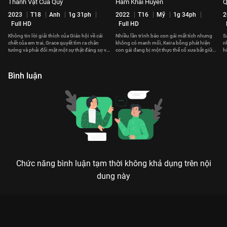
Thánh Vật Của Quỷ
Hầm Khải Huyền
Q
2023
T18
Anh
1g 31ph
2022
T16
Mỹ
1g 34ph
2
Full HD
Full HD
Không tin lời giải thích của Giáo hội về cái
Nhiều lần trình báo con gái mất tích nhưng
S
chết của em trai, Grace quyết tìm ra chân
không có manh mối, Keira bỗng phát hiện
n
tướng và phải đối mặt một sự thật đáng sợ về
con gái đang bị một thực thể cổ xưa bắt giữ
h
bản thân mình.
trong chính nhà mình.
l
Bình luận
Chức năng bình luận tạm thời không khả dụng trên nội
dung này
Xem Đoạt Xác của Mỹ có sự tham gia của Stephen Rider, Toby
Kebbell, Jeff Daniel Phillips, Penelope Mitchell. Thuộc thể loại:
Phim lẻ