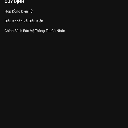
QUY ĐỊNH
Hợp Đồng Điện Tử
Điều Khoản Và Điều Kiện
Chính Sách Bảo Vệ Thông Tin Cá Nhân
Chính Sách Bảo Vệ Người Tiêu Dùng Dễ Bị Tổn Thương
Thỏa Thuận Sử Dụng Dịch Vụ Mạng Xã Hội
THÔNG TIN
Thông Báo
Trung Tâm Hỗ Trợ
Liên Hệ
Góp Ý
Công ty Cổ phần VieON - Địa chỉ: Tầng 5, 222 Pasteur, Phường Xuân Hòa,
Thành phố Hồ Chí Minh