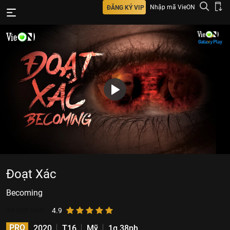
Nhập mã VieON
ĐĂNG KÝ VIP
Đoạt Xác
Becoming
44
lượt xem
4.9
PRO
2020
T16
Mỹ
1g 38ph