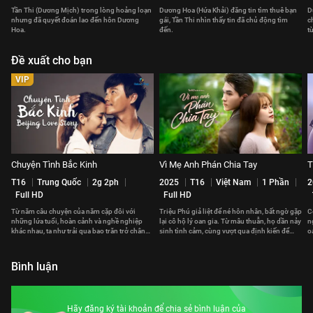
Tần Thi (Dương Mịch) trong lòng hoảng loạn
Dương Hoa (Hứa Khải) đăng tin tìm thuê bạn
D
nhưng đã quyết đoán lao đến hôn Dương
gái, Tần Thi nhìn thấy tin đã chủ động tìm
c
Hoa.
đến.
t
Đề xuất cho bạn
VIP
Chuyện Tình Bắc Kinh
Vì Mẹ Anh Phán Chia Tay
T
T16
Trung Quốc
2g 2ph
2025
T16
Việt Nam
1 Phần
2
Full HD
Full HD
Từ năm câu chuyện của năm cặp đôi với
Triệu Phú giả liệt để né hôn nhân, bất ngờ gặp
C
những lứa tuổi, hoàn cảnh và nghề nghiệp
lại cô hộ lý oan gia. Từ mâu thuẫn, họ dần nảy
n
khác nhau, ta như trải qua bao trăn trở chân
sinh tình cảm, cùng vượt qua định kiến để
o
thực của nhiều cuộc đời.
đến hạnh phúc.
đ
Bình luận
Hãy đăng ký tài khoản để chia sẻ bình luận của