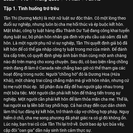
Tập 1. Tình huống trớ trêu
Tần Thi (Dương Mịch) là một nữ luật sư độc thân. Cô một lòng theo
đuổi sự nghiệp, nhưng luôn bị cha mẹ hối thúc và ép buộc kết hôn.
Mặt khác, công ty luật hàng đầu Thành Dư Tuệ đang công khai tuyển
dụng luật sư, bộ phận hôn nhân gia đình với yêu cầu oái oăm: đã kết
hôn. Là một người phụ nữ vì sự nghiệp, Tần Thi quyết định giả bộ đã
kết hôn để có thể gia nhập công ty luật trong mơ của mình. Để đánh
lừa cấp trên, cô quyết định ghép ảnh bản thân cùng một anh chàng
nào đó trên mạng cho xong chuyện. Sau đó, cô bao biện rằng chồng
mình đang đi làm ở Canada nên chẳng bao giờ có thể tham gia các
hoạt động trong nước. Người "chồng hờ" đó là Dương Hoa (Hứa
Khải), một chàng trai cũng chẳng mặn mà gì với hôn nhân, nhưng cứ
bị mẹ ruột thúc ép. Số phận đưa đẩy để hai người gặp nhau trong
một bữa tiệc. Một người cần phải kết hôn để thăng tiến trong sự
nghiệp. Một người cần phải kết hôn để làm thỏa mãn cha mẹ. Thế là,
hai người xa lạ liền bắt tay phối hợp. Cả hai chạy đến cục dân chính
làm thủ tục đăng ký kết hôn, trở thành cặp vợ chồng hợp pháp. Nguy
hiểm ở chỗ, cha mẹ song phương đã phát giác ra có gì đó không ổn.
Lúc này, bạn trai cũ của Tần Thi lại trở về. Dưới bao áp lực bủa vây,
cặp đôi “oan gia” dần nảy sinh tình cảm thực sự.