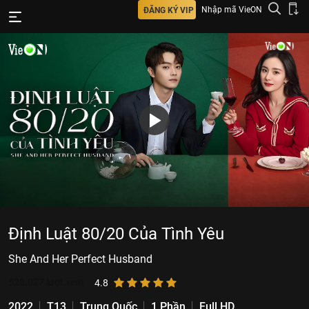
Nhập mã VieON
ĐĂNG KÝ VIP
Định Luật 80/20 Của Tình Yêu
She And Her Perfect Husband
528.027
lượt xem
4.8
2022
T13
Trung Quốc
1 Phần
Full HD