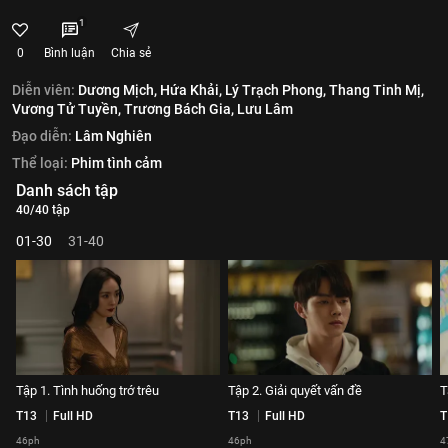
1
0
Bình luận
Chia sẻ
Diễn viên:
Dương Mịch,
Hứa Khải,
Lý Trạch Phong,
Thang Tinh Mị,
Vương Tử Tuyền,
Trương Bách Gia,
Lưu Lâm
Đạo diễn:
Lâm Nghiên
Thể loại:
Phim tình cảm
Danh sách tập
40/40 tập
01-30
31-40
Tập 1. Tình huống trớ trêu
Tập 2. Giải quyết vấn đề
T
T13
Full HD
T13
Full HD
T
46ph
46ph
4