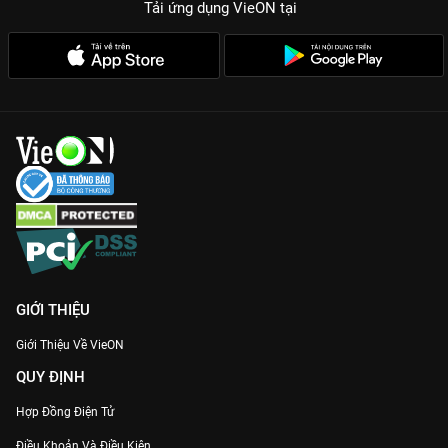
Tải ứng dụng VieON
tại
Hứa Khải - Nam thần vạn người mê:
Lột xác từ hình tượng cổ
trang sang thiếu gia hiện đại, diễn xuất của Hứa Khải ngày
càng chín muồi.
Cốt truyện hiện đại, thực tế:
Phim lồng ghép khéo léo những
áp lực sự nghiệp, định kiến về phụ nữ và giá trị của hôn nhân
trong xã hội ngày nay.
Nếu bạn đang cần một liều thuốc ngọt ngào để chữa lành tâm
hồn sau những giờ làm việc căng thẳng, thì
Định Luật 80/20
Của Tình Yêu
chính là chân ái. Đừng bỏ lỡ bất kỳ tập phim nào
với bản Thuyết minh chuẩn Gen Z cực mượt trên VieON nhé!
GIỚI THIỆU
Giới Thiệu Về VieON
QUY ĐỊNH
Hợp Đồng Điện Tử
Điều Khoản Và Điều Kiện