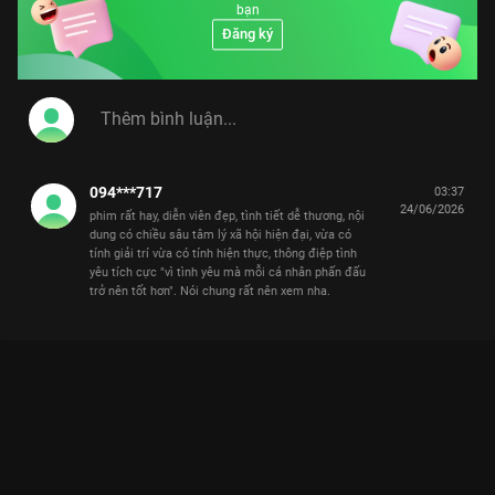
bạn
Đăng ký
094***717
03:37
24/06/2026
phim rất hay, diễn viên đẹp, tình tiết dễ thương, nội
dung có chiều sâu tâm lý xã hội hiện đại, vừa có
tính giải trí vừa có tính hiện thực, thông điệp tình
yêu tích cực "vì tình yêu mà mỗi cá nhân phấn đấu
trở nên tốt hơn". Nói chung rất nên xem nha.
ĐỊNH LUẬT 80/20 CỦA TÌNH YÊU: KHI DƯƠNG MỊCH VÀ HỨA
KHẢI PHÁ VỠ MỌI QUY TẮC
Trong kinh tế có định luật 80/20, nhưng trong tình yêu, liệu 20% định mệnh có thắng
được 80% toan tính?
Mấy bà đã sẵn sàng để rụng tim với siêu phẩm ngôn tình
Định
Luật 80/20 Của Tình Yêu
trên
VieON
chưa? Đây không chỉ là