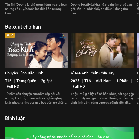
Tần Thi (Dương Mịch) trong lòng hoảng loạn
Dương Hoa (Hứa Khải) đăng tin tìm thuê bạn
D
nhưng đã quyết đoán lao đến hôn Dương
gái, Tần Thi nhìn thấy tin đã chủ động tìm
c
Hoa.
đến.
t
Đề xuất cho bạn
VIP
Chuyện Tình Bắc Kinh
Vì Mẹ Anh Phán Chia Tay
T
T16
Trung Quốc
2g 2ph
2025
T16
Việt Nam
1 Phần
2
Full HD
Full HD
Từ năm câu chuyện của năm cặp đôi với
Triệu Phú giả liệt để né hôn nhân, bất ngờ gặp
C
những lứa tuổi, hoàn cảnh và nghề nghiệp
lại cô hộ lý oan gia. Từ mâu thuẫn, họ dần nảy
n
khác nhau, ta như trải qua bao trăn trở chân
sinh tình cảm, cùng vượt qua định kiến để
o
thực của nhiều cuộc đời.
đến hạnh phúc.
đ
Bình luận
Hãy đăng ký tài khoản để chia sẻ bình luận của