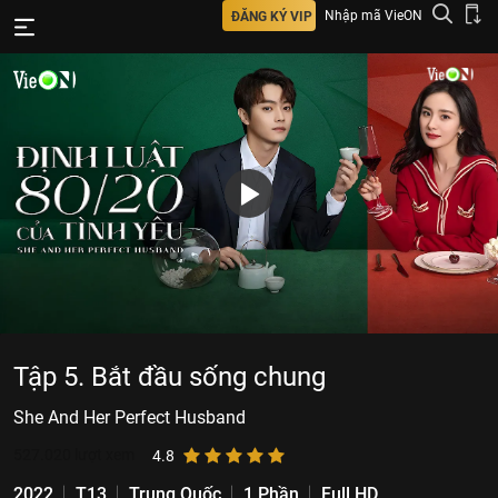
Nhập mã VieON
ĐĂNG KÝ VIP
Tập 5. Bắt đầu sống chung
She And Her Perfect Husband
527.020
lượt xem
4.8
2022
T13
Trung Quốc
1 Phần
Full HD