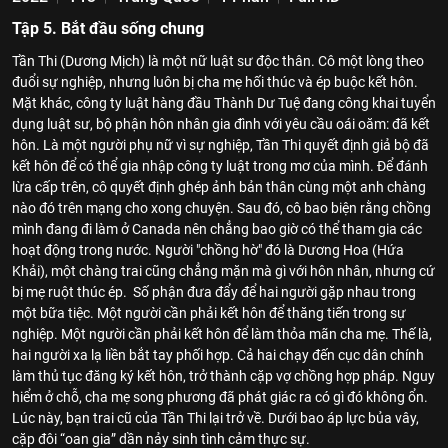
Tập 5. Bắt đầu sống chung
Tần Thi (Dương Mịch) là một nữ luật sư độc thân. Cô một lòng theo
đuổi sự nghiệp, nhưng luôn bị cha mẹ hối thúc và ép buộc kết hôn.
Mặt khác, công ty luật hàng đầu Thành Dư Tuệ đang công khai tuyển
dụng luật sư, bộ phận hôn nhân gia đình với yêu cầu oái oăm: đã kết
hôn. Là một người phụ nữ vì sự nghiệp, Tần Thi quyết định giả bộ đã
kết hôn để có thể gia nhập công ty luật trong mơ của mình. Để đánh
lừa cấp trên, cô quyết định ghép ảnh bản thân cùng một anh chàng
nào đó trên mạng cho xong chuyện. Sau đó, cô bao biện rằng chồng
mình đang đi làm ở Canada nên chẳng bao giờ có thể tham gia các
hoạt động trong nước. Người "chồng hờ" đó là Dương Hoa (Hứa
Khải), một chàng trai cũng chẳng mặn mà gì với hôn nhân, nhưng cứ
bị mẹ ruột thúc ép. Số phận đưa đẩy để hai người gặp nhau trong
một bữa tiệc. Một người cần phải kết hôn để thăng tiến trong sự
nghiệp. Một người cần phải kết hôn để làm thỏa mãn cha mẹ. Thế là,
hai người xa lạ liền bắt tay phối hợp. Cả hai chạy đến cục dân chính
làm thủ tục đăng ký kết hôn, trở thành cặp vợ chồng hợp pháp. Nguy
hiểm ở chỗ, cha mẹ song phương đã phát giác ra có gì đó không ổn.
Lúc này, bạn trai cũ của Tần Thi lại trở về. Dưới bao áp lực bủa vây,
cặp đôi “oan gia” dần nảy sinh tình cảm thực sự.