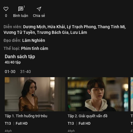
1
0
Bình luận
Chia sẻ
Diễn viên:
Dương Mịch,
Hứa Khải,
Lý Trạch Phong,
Thang Tinh Mị,
Vương Tử Tuyền,
Trương Bách Gia,
Lưu Lâm
Đạo diễn:
Lâm Nghiên
Thể loại:
Phim tình cảm
Danh sách tập
40/40 tập
01-30
31-40
Tập 1. Tình huống trớ trêu
Tập 2. Giải quyết vấn đề
T
T13
Full HD
T13
Full HD
T
46ph
46ph
4