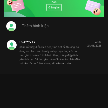
bạn
Đăng ký
094***717
03:37
24/06/2026
phim rất hay, diễn viên đẹp, tình tiết dễ thương, nội
dung có chiều sâu tâm lý xã hội hiện đại, vừa có
tính giải trí vừa có tính hiện thực, thông điệp tình
yêu tích cực "vì tình yêu mà mỗi cá nhân phấn đấu
trở nên tốt hơn". Nói chung rất nên xem nha.
Xem Tập 5. Bắt đầu sống chung Định Luật 80/20 Của Tình Yêu
- 40 Tập của Trung Quốc có sự tham gia của . Thuộc thể loại:
Phim bộ