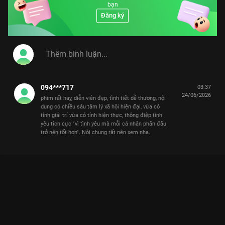
bạn
Đăng ký
094***717
03:37
24/06/2026
phim rất hay, diễn viên đẹp, tình tiết dễ thương, nội
dung có chiều sâu tâm lý xã hội hiện đại, vừa có
tính giải trí vừa có tính hiện thực, thông điệp tình
yêu tích cực "vì tình yêu mà mỗi cá nhân phấn đấu
trở nên tốt hơn". Nói chung rất nên xem nha.
Xem Tập 26. Đừng quá kỳ vọng Định Luật 80/20 Của Tình Yêu -
40 Tập của Trung Quốc có sự tham gia của . Thuộc thể loại:
Phim bộ