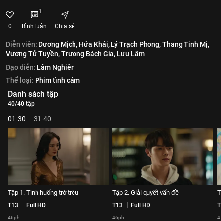
1
0
Bình luận
Chia sẻ
Diễn viên:
Dương Mịch,
Hứa Khải,
Lý Trạch Phong,
Thang Tinh Mị,
Vương Tử Tuyền,
Trương Bách Gia,
Lưu Lâm
Đạo diễn:
Lâm Nghiên
Thể loại:
Phim tình cảm
Danh sách tập
40/40 tập
01-30
31-40
Tập 1. Tình huống trớ trêu
Tập 2. Giải quyết vấn đề
T
T13
Full HD
T13
Full HD
T
46ph
46ph
4