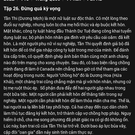
Tập 26. Đừng quá kỳ vọng
Tần Thi (Dương Mịch) là một nữ luật sư độc thân. Cô một lòng theo
đuổi sự nghiệp, nhưng luôn bị cha mẹ hối thúc và ép buộc kết hôn.
Mặt khác, công ty luật hàng đầu Thành Dư Tuệ đang công khai tuyển
dụng luật sư, bộ phận hôn nhân gia đình với yêu cầu oái oăm: đã kết
hôn. Là một người phụ nữ vì sự nghiệp, Tần Thi quyết định giả bộ đã
kết hôn để có thể gia nhập công ty luật trong mơ của mình. Để đánh
lừa cấp trên, cô quyết định ghép ảnh bản thân cùng một anh chàng
nào đó trên mạng cho xong chuyện. Sau đó, cô bao biện rằng chồng
mình đang đi làm ở Canada nên chẳng bao giờ có thể tham gia các
hoạt động trong nước. Người "chồng hờ" đó là Dương Hoa (Hứa
Khải), một chàng trai cũng chẳng mặn mà gì với hôn nhân, nhưng cứ
bị mẹ ruột thúc ép. Số phận đưa đẩy để hai người gặp nhau trong
một bữa tiệc. Một người cần phải kết hôn để thăng tiến trong sự
nghiệp. Một người cần phải kết hôn để làm thỏa mãn cha mẹ. Thế là,
hai người xa lạ liền bắt tay phối hợp. Cả hai chạy đến cục dân chính
làm thủ tục đăng ký kết hôn, trở thành cặp vợ chồng hợp pháp. Nguy
hiểm ở chỗ, cha mẹ song phương đã phát giác ra có gì đó không ổn.
Lúc này, bạn trai cũ của Tần Thi lại trở về. Dưới bao áp lực bủa vây,
cặp đôi “oan gia” dần nảy sinh tình cảm thực sự.