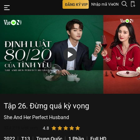
Nhập mã VieON
ĐĂNG KÝ VIP
Tập 26. Đừng quá kỳ vọng
She And Her Perfect Husband
524.219
lượt xem
4.8
2022
T13
Trung Quốc
1 Phần
Full HD