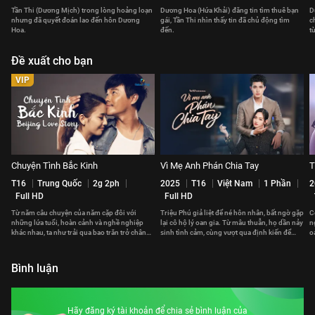
Tần Thi (Dương Mịch) trong lòng hoảng loạn
Dương Hoa (Hứa Khải) đăng tin tìm thuê bạn
D
nhưng đã quyết đoán lao đến hôn Dương
gái, Tần Thi nhìn thấy tin đã chủ động tìm
c
Hoa.
đến.
t
Đề xuất cho bạn
VIP
Chuyện Tình Bắc Kinh
Vì Mẹ Anh Phán Chia Tay
T
T16
Trung Quốc
2g 2ph
2025
T16
Việt Nam
1 Phần
2
Full HD
Full HD
Từ năm câu chuyện của năm cặp đôi với
Triệu Phú giả liệt để né hôn nhân, bất ngờ gặp
C
những lứa tuổi, hoàn cảnh và nghề nghiệp
lại cô hộ lý oan gia. Từ mâu thuẫn, họ dần nảy
n
khác nhau, ta như trải qua bao trăn trở chân
sinh tình cảm, cùng vượt qua định kiến để
o
thực của nhiều cuộc đời.
đến hạnh phúc.
đ
Bình luận
Hãy đăng ký tài khoản để chia sẻ bình luận của