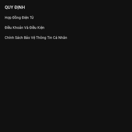
QUY ĐỊNH
Hợp Đồng Điện Tử
Điều Khoản Và Điều Kiện
Chính Sách Bảo Vệ Thông Tin Cá Nhân
Chính Sách Bảo Vệ Người Tiêu Dùng Dễ Bị Tổn Thương
Thỏa Thuận Sử Dụng Dịch Vụ Mạng Xã Hội
THÔNG TIN
Thông Báo
Trung Tâm Hỗ Trợ
Liên Hệ
Góp Ý
Công ty Cổ phần VieON - Địa chỉ: Tầng 5, 222 Pasteur, Phường Xuân Hòa,