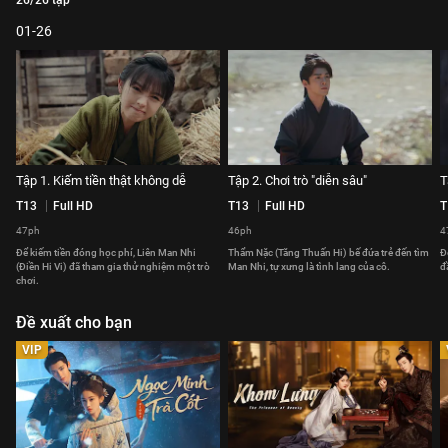
26/26 tập
01-26
Tập 1. Kiếm tiền thật không dễ
Tập 2. Chơi trò "diễn sâu"
T
T13
Full HD
T13
Full HD
T
47ph
46ph
4
Để kiếm tiền đóng học phí, Liên Man Nhi
Thẩm Nặc (Tăng Thuấn Hi) bế đứa trẻ đến tìm
Đ
(Điền Hi Vi) đã tham gia thử nghiệm một trò
Man Nhi, tự xưng là tình lang của cô.
đ
chơi.
Đề xuất cho bạn
VIP