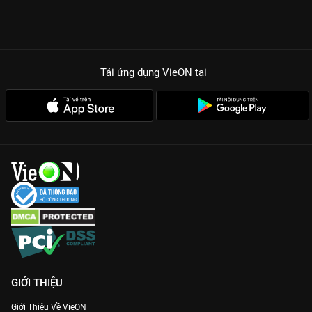
duy hiện đại vào thời xưa.
TẠI SAO ĐIỀN CANH KỶ LÀ SIÊU PHẨM HEALING CỰC MẠNH?
Chemistry bùng nổ visual:
Sự ăn ý của Tăng Thuấn Hi và Điền
Hi Vi khiến mỗi khung hình đều đẹp như tranh vẽ, ngọt ngào
đến mức muốn tan chảy.
Tải ứng dụng VieON
tại
Cốt truyện điền viên độc lạ:
Khai thác đề tài làm nông, làm
giàu chốn thôn quê cực kỳ gần gũi nhưng lại vô cùng cuốn hút
với những cú twist kinh doanh.
Dàn diễn viên phụ mặn mòi:
Những màn đối đầu với người
thân hám lợi tạo nên những tình huống bi hài, lột tả trần trụi
thực tế xã hội thời xưa.
Chất lượng Full HD sắc nét:
Trải nghiệm trọn vẹn cảnh sắc
nông thôn Trung Quốc đẹp mê hồn duy nhất trên ứng dụng
VieON.
Gia nhập hội cày phim và xem
Điền Canh Kỷ
bản Thuyết minh
sớm nhất để cảm nhận hương vị cuộc sống ngay hôm nay!
GIỚI THIỆU
Giới Thiệu Về VieON