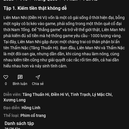
Tập 1. Kiếm tiền thật không dễ
Liên Man Nhi (Điền Hi Vi) vốn là một cô gái sống ở thời hiện đại, bỗng
một ngày cô bị kéo vào game, phải sống trong một thôn quê cổ đại
thời Nam Tống. Để “thắng game” và trở về thế giới thật, Liên Man Nhi
phải kiếm đủ số tiền mà hệ thống game yêu cầu - 1000 lượng vàng.
Tại đây, Liên Man Nhi gặp được một chàng trai có thân phận bí ẩn
tên Thẩm Nặc (Tăng Thuấn Hi). Ban đầu, Liên Man Nhi và Thẩm Nặc
là một đôi oan gia, nhưng dần dần, khi cùng nhau làm nông, cùng
nhau kiếm tiền cũng như giải quyết các rắc rối tìm đến, cả hai dần
hiểu nhau hơn và nảy sinh tình cảm.
0
Bình luận
Chia sẻ
Diễn viên:
Tăng Thuấn Hi,
Điền Hi Vi,
Tinh Trạch,
Lý Mặc Chi,
Xương Long
Đạo diễn:
Hồng Linh
Thể loại:
Phim cổ trang
Danh sách tập