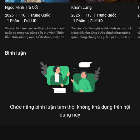
Ngọc Minh Trà Cốt
Khom Lưng
T
2025
T16
Trung Quốc
2025
T13
Trung Quốc
2
1 Phần
Full HD
1 Phần
Full HD
Vị quan bị hàm oan Lục Giang Lai trở thành
Từ liên hôn đầy nghi kỵ đến tình yêu son sắt.
L
quân cờ trong tay nàng tiểu thư Vinh Thiện
Nàng tiểu thư từng bước chinh phục tướng
v
Bảo. Giữa những mưu kế đa đoan, một tình
quân, cùng chàng hóa giải hận thù, bình định
s
yêu dần được nảy nở.
loạn thế.
r
Bình luận
Chức năng bình luận tạm thời không khả dụng trên nội
dung này
ĐIỀN CANH KỶ: KHI MỸ NHÂN XUYÊN KHÔNG VỀ LÀM NÔNG
VÀ CÁI KẾT BẤT NGỜ