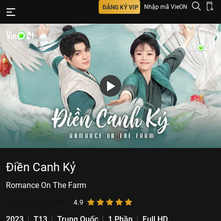
Nhập mã VieON
ĐĂNG KÝ VIP
Điền Canh Kỷ
Romance On The Farm
1.077.397
lượt xem
4.9
2023
T13
Trung Quốc
1 Phần
Full HD