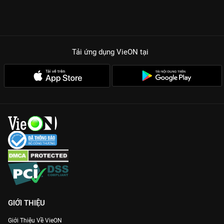
duy hiện đại vào thời xưa.
TẠI SAO ĐIỀN CANH KỶ LÀ SIÊU PHẨM HEALING CỰC MẠNH?
Chemistry bùng nổ visual:
Sự ăn ý của Tăng Thuấn Hi và Điền
Hi Vi khiến mỗi khung hình đều đẹp như tranh vẽ, ngọt ngào
đến mức muốn tan chảy.
Tải ứng dụng VieON
tại
Cốt truyện điền viên độc lạ:
Khai thác đề tài làm nông, làm
giàu chốn thôn quê cực kỳ gần gũi nhưng lại vô cùng cuốn hút
với những cú twist kinh doanh.
Dàn diễn viên phụ mặn mòi:
Những màn đối đầu với người
thân hám lợi tạo nên những tình huống bi hài, lột tả trần trụi
thực tế xã hội thời xưa.
Chất lượng Full HD sắc nét:
Trải nghiệm trọn vẹn cảnh sắc
nông thôn Trung Quốc đẹp mê hồn duy nhất trên ứng dụng
VieON.
Gia nhập hội cày phim và xem
Điền Canh Kỷ
bản Thuyết minh
sớm nhất để cảm nhận hương vị cuộc sống ngay hôm nay!
GIỚI THIỆU
Giới Thiệu Về VieON