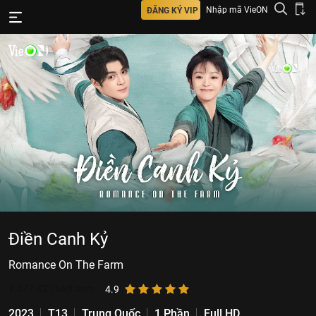
Nhập mã VieON
ĐĂNG KÝ VIP
Điền Canh Kỷ
Romance On The Farm
1.077.421
lượt xem
4.9
2023
T13
Trung Quốc
1 Phần
Full HD