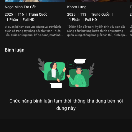
Ngọc Minh Trà Cốt
Khom Lưng
T
2025
T16
Trung Quốc
2025
T13
Trung Quốc
2
1 Phần
Full HD
1 Phần
Full HD
Vị quan bị hàm oan Lục Giang Lai trở thành
Từ liên hôn đầy nghi kỵ đến tình yêu son sắt.
L
quân cờ trong tay nàng tiểu thư Vinh Thiện
Nàng tiểu thư từng bước chinh phục tướng
v
Bảo. Giữa những mưu kế đa đoan, một tình
quân, cùng chàng hóa giải hận thù, bình định
s
yêu dần được nảy nở.
loạn thế.
r
Bình luận
Chức năng bình luận tạm thời không khả dụng trên nội
dung này
ĐIỀN CANH KỶ: KHI MỸ NHÂN XUYÊN KHÔNG VỀ LÀM NÔNG
VÀ CÁI KẾT BẤT NGỜ