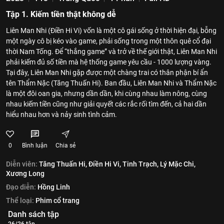
Tập 1. Kiếm tiền thật không dễ
Liên Man Nhi (Điền Hi Vi) vốn là một cô gái sống ở thời hiện đại, bỗng
một ngày cô bị kéo vào game, phải sống trong một thôn quê cổ đại
thời Nam Tống. Để “thắng game” và trở về thế giới thật, Liên Man Nhi
phải kiếm đủ số tiền mà hệ thống game yêu cầu - 1000 lượng vàng.
Tại đây, Liên Man Nhi gặp được một chàng trai có thân phận bí ẩn
tên Thẩm Nặc (Tăng Thuấn Hi). Ban đầu, Liên Man Nhi và Thẩm Nặc
là một đôi oan gia, nhưng dần dần, khi cùng nhau làm nông, cùng
nhau kiếm tiền cũng như giải quyết các rắc rối tìm đến, cả hai dần
hiểu nhau hơn và nảy sinh tình cảm.
0
Bình luận
Chia sẻ
Diễn viên:
Tăng Thuấn Hi,
Điền Hi Vi,
Tinh Trạch,
Lý Mặc Chi,
Xương Long
Đạo diễn:
Hồng Linh
Thể loại:
Phim cổ trang
Danh sách tập