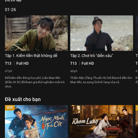
26/26 tập
01-26
Tập 1. Kiếm tiền thật không dễ
Tập 2. Chơi trò "diễn sâu"
T
T13
Full HD
T13
Full HD
T
47ph
46ph
4
Để kiếm tiền đóng học phí, Liên Man Nhi
Thẩm Nặc (Tăng Thuấn Hi) bế đứa trẻ đến tìm
Đ
(Điền Hi Vi) đã tham gia thử nghiệm một trò
Man Nhi, tự xưng là tình lang của cô.
đ
chơi.
Đề xuất cho bạn
VIP