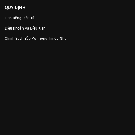
QUY ĐỊNH
Hợp Đồng Điện Tử
Điều Khoản Và Điều Kiện
Chính Sách Bảo Vệ Thông Tin Cá Nhân
Chính Sách Bảo Vệ Người Tiêu Dùng Dễ Bị Tổn Thương
Thỏa Thuận Sử Dụng Dịch Vụ Mạng Xã Hội
THÔNG TIN
Thông Báo
Trung Tâm Hỗ Trợ
Liên Hệ
Góp Ý
Công ty Cổ phần VieON - Địa chỉ: Tầng 5, 222 Pasteur, Phường Xuân Hòa,