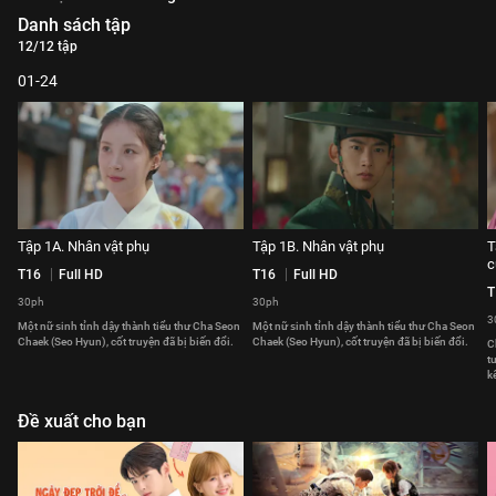
Danh sách tập
12/12 tập
01-24
Tập 1A. Nhân vật phụ
Tập 1B. Nhân vật phụ
T
c
T16
Full HD
T16
Full HD
T
30ph
30ph
3
Một nữ sinh tỉnh dậy thành tiểu thư Cha Seon
Một nữ sinh tỉnh dậy thành tiểu thư Cha Seon
Chaek (Seo Hyun), cốt truyện đã bị biến đổi.
Chaek (Seo Hyun), cốt truyện đã bị biến đổi.
C
t
k
Đề xuất cho bạn