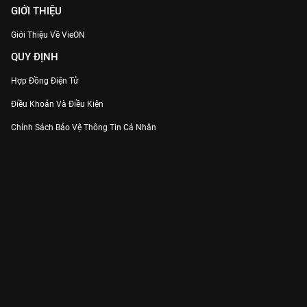
tìm câu trả lời!
GIỚI THIỆU
Giới Thiệu Về VieON
QUY ĐỊNH
Hợp Đồng Điện Tử
Điều Khoản Và Điều Kiện
Chính Sách Bảo Vệ Thông Tin Cá Nhân
Chính Sách Bảo Vệ Người Tiêu Dùng Dễ Bị Tổn Thương
Thỏa Thuận Sử Dụng Dịch Vụ Mạng Xã Hội
THÔNG TIN
Thông Báo
Trung Tâm Hỗ Trợ
Liên Hệ
Góp Ý