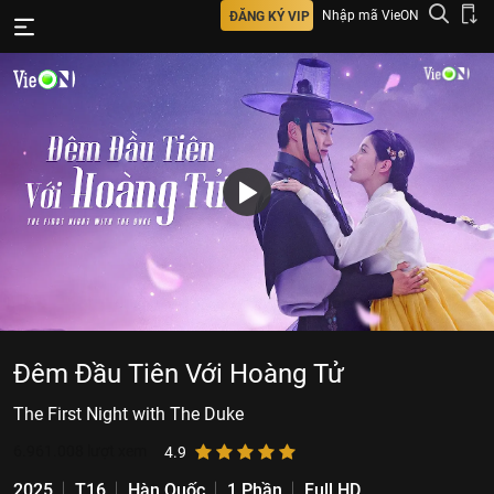
Nhập mã VieON
ĐĂNG KÝ VIP
Đêm Đầu Tiên Với Hoàng Tử
The First Night with The Duke
6.961.008
lượt xem
4.9
2025
T16
Hàn Quốc
1 Phần
Full HD