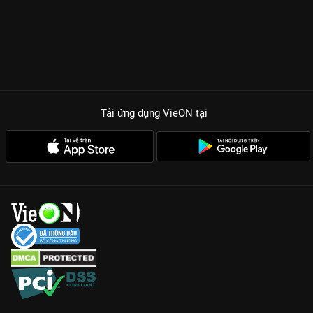
oái oăm thay, chính những hành động kỳ quặc đó lại khiến vị
Đại công tước lạnh lùng cảm thấy thú vị và không thể rời mắt.
Diễn xuất của
Taecyeon
với vẻ ngoài nam thần, uy nghiêm
nhưng đôi khi lại rất đỗi thâm tình sẽ khiến hội chị em phải
quắn quéo trong từng khung hình.
Mô-típ mới lạ:
Khai thác góc nhìn của một nữ phụ cố gắng giữ
Tải ứng dụng VieON
tại
mạng sống nhưng lại lỡ sa vào lưới tình của nam chính.
Sự góp mặt của Taecyeon:
Visual cực phẩm và diễn xuất đỉnh
cao của thành viên 2PM là bảo chứng vàng cho bộ phim.
Hài hước và lãng mạn:
Những tình huống khó đỡ khi kiến thức
hiện đại được áp dụng vào bối cảnh cổ trang để thả thính
hoàng tử.
Đêm Đầu Tiên Với Hoàng Tử
không chỉ là một bộ phim giải trí
đơn thuần mà còn là hành trình tìm kiếm tình yêu đích thực
vượt qua mọi rào cản không gian và kịch bản có sẵn. Liệu tình
yêu giữa họ có thắng được số phận đã an bài trong trang
sách? Đón xem trọn bộ 12 tập bản đẹp nhất tại
VieON
ngay để