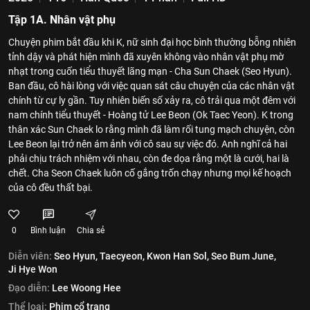
Tập 1A. Nhân vật phụ
Chuyện phim bắt đầu khi K, nữ sinh đại học bình thường bỗng nhiên
tỉnh dậy và phát hiện mình đã xuyên không vào nhân vật phụ mờ
nhạt trong cuốn tiểu thuyết lãng mạn - Cha Sun Chaek (Seo Hyun).
Ban đầu, cô hài lòng với việc quan sát câu chuyện của các nhân vật
chính từ cự ly gần. Tuy nhiên biến số xảy ra, cô trải qua một đêm với
nam chính tiểu thuyết - Hoàng tử Lee Beon (Ok Taec Yeon). K trong
thân xác Sun Chaek lo rằng mình đã làm rối tung mạch chuyện, còn
Lee Beon lại trở nên ám ảnh với cô sau sự việc đó. Anh nghĩ cả hai
phải chịu trách nhiệm với nhau, còn đe dọa rằng một là cưới, hai là
chết. Cha Seon Chaek luôn cố gắng trốn chạy nhưng mọi kế hoạch
của cô đều thất bại.
0
Bình luận
Chia sẻ
Diễn viên:
Seo Hyun,
‎Taecyeon‎,
Kwon Han Sol,
Seo Bum June,
Ji Hye Won
Đạo diễn:
Lee Woong Hee
Thể loại:
Phim cổ trang