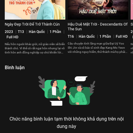
Ngày Đẹp Trời Để Trở Thành Cún
Hậu Duệ Mặt Trời - Descendants Of
S
The Sun
2023
T13
Hàn Quốc
1 Phần
2
T16
Hàn Quốc
1 Phần
Full HD
Full HD
Câu chuyện tình lãng mạn giữa Đại Uý Yoo
Nếu hôn người khác giới, nữ giáo viên sẽ biến
N
Shi Jin và cô bác sĩ xinh đẹp Kang Mo Yeon
thành chó. Vì thế cô rất ngại hôn nhưng lại vô
n
với những nguy hiểm, thử thách mà họ phải
tình hôn anh đồng nghiệp sợ chó khiến lời
n
cùng nhau trải qua
nguyền càng khó hóa giải
c
Bình luận
Chức năng bình luận tạm thời không khả dụng trên nội
dung này