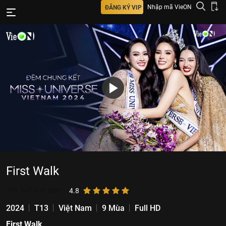
Nhập mã VieON
ĐĂNG KÝ VIP
First Walk
701.047
lượt xem
4.8
2024
T13
Việt Nam
9 Mùa
Full HD
First Walk