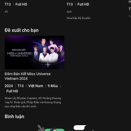
H
T13
Full HD
T13
Full HD
T
4h
4ph
1
Hoa hậu Kỳ Duyên.
Đề xuất cho bạn
Đêm Bán Kết Miss Universe
Vietnam 2024
2024
T13
Việt Nam
9 Mùa
Full HD
Wean Lê, Rhyder, Captain, Ali Hoàng Dương
'say hi' khán giả, Pháp Kiều và Hương Giang
cực slay bên các thí sinh.
Bình luận