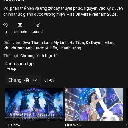
Với phần thể hiện và ứng xử đầy thuyết phục, Nguyễn Cao Kỳ Duyên
chính thức giành được vương miện 'Miss Universe Vietnam 2024'.
0
Bình luận
Chia sẻ
Diễn viên:
Diva Thanh Lam,
Mỹ Linh,
Hà Trần,
Kỳ Duyên,
MLee,
Phí Phương Anh,
Dược Sĩ Tiến,
Thanh Hằng
Thể loại:
Chương trình thực tế
Danh sách tập
9/9 tập
Chung Kết
01-09
Full Show
First Walk
F