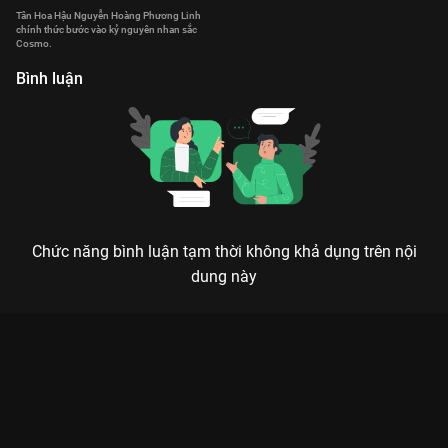
Tân Hoa Hậu Nguyễn Hoàng Phương Linh
chính thức bước vào kỷ nguyên nhan sắc
Cosmo.
Bình luận
Chức năng bình luận tạm thời không khả dụng trên nội
dung này
Xem Đồng Diễn 'Tôi Luyện Nên Tôi' Đêm Chung Kết Hoa Hậu
Hoàn Vũ Việt Nam - Miss Cosmo Vietnam 2023 - 12 Tập của
Việt Nam có sự tham gia của . Thuộc thể loại: Event