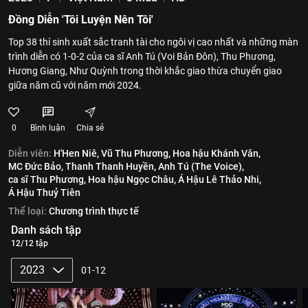
Đồng Diễn 'Tôi Luyện Nên Tôi'
Top 38 thí sinh xuất sắc tranh tài cho ngôi vị cao nhất và những màn
trình diễn có 1-0-2 của ca sĩ Anh Tú (Voi Bản Đôn), Thu Phương,
Hương Giang, Như Quỳnh trong thời khắc giao thừa chuyển giao
giữa năm cũ với năm mới 2024.
0
Bình luận
Chia sẻ
Diễn viên:
H'Hen Niê,
Vũ Thu Phương,
Hoa hậu Khánh Vân,
MC Đức Bảo,
Thanh Thanh Huyền,
Anh Tú (The Voice),
ca sĩ Thu Phương,
Hoa hậu Ngọc Châu,
Á Hậu Lê Thảo Nhi,
Á Hậu Thuỷ Tiên
Thể loại:
Chương trình thực tế
Danh sách tập
12/12 tập
2023
01-12