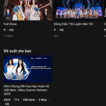
Full Show
Đồng Diễn 'Tôi Luyện Nên Tôi'
C
P
HD
P
HD
P
1h 56ph
5ph
5
Đề xuất cho bạn
Đêm Chung Kết Hoa Hậu Hoàn Vũ
Việt Nam - Miss Cosmo Vietnam
2025
2025
T13
Việt Nam
3 Mùa
HD