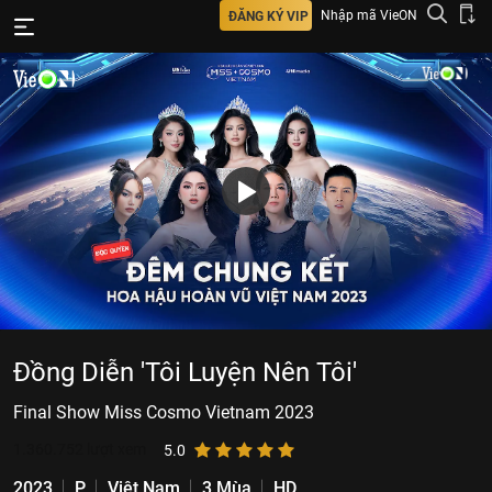
Nhập mã VieON
ĐĂNG KÝ VIP
Đồng Diễn 'Tôi Luyện Nên Tôi'
Final Show Miss Cosmo Vietnam 2023
1.360.752
lượt xem
5.0
2023
P
Việt Nam
3 Mùa
HD