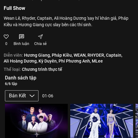
Full Show
Wean Lê, Rhyder, Captain, Ali Hoàng Dương 'say hi' khán giả, Pháp
Kiều và Hương Giang cực slay bên các thí sinh.
0
Bình luận
Chia sẻ
Diễn viên:
Hương Giang,
Pháp Kiều,
WEAN,
RHYDER,
Captain,
Ali Hoàng Dương,
Kỳ Duyên,
Phí Phương Anh,
MLee
Thể loại:
Chương trình thực tế
Danh sách tập
6/6 tập
Bán Kết
01-06