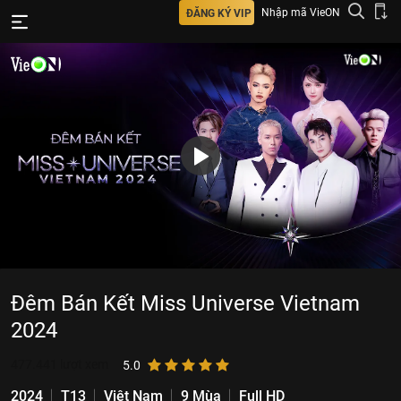
Nhập mã VieON
ĐĂNG KÝ VIP
Đêm Bán Kết Miss Universe Vietnam
2024
477.441
lượt xem
5.0
2024
T13
Việt Nam
9 Mùa
Full HD