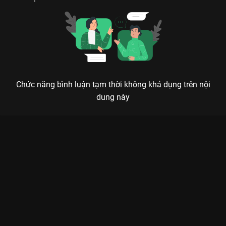
Chức năng bình luận tạm thời không khả dụng trên nội
dung này
BÁN KẾT MISS UNIVERSE VIETNAM 2024: ĐƯỜNG ĐUA NHAN
SẮC RỰC LỬA
Sức nóng không chỉ đến từ ánh đèn sân khấu, mà từ khát khao chinh phục của dàn thí
sinh cực phẩm.
Đêm Bán Kết Miss Universe Vietnam 2024
là màn trình diễn
bùng nổ của nhan sắc và kỹ năng, nơi top thí sinh xuất sắc
nhất cùng nhau tranh tài để ghi tên mình vào đêm chung kết.
Được phát sóng với chất lượng Full HD trên
VieON
, đêm bán
kết mang đến một không gian giải trí sôi động, kịch tính và đầy