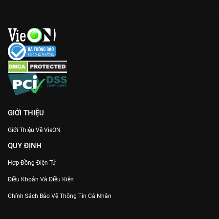
Bán Kết Miss Universe Vietnam 2024
thuyết minh bản đẹp
sớm nhất tại
VieON
!
GIỚI THIỆU
Giới Thiệu Về VieON
QUY ĐỊNH
Hợp Đồng Điện Tử
Điều Khoản Và Điều Kiện
Chính Sách Bảo Vệ Thông Tin Cá Nhân
Chính Sách Bảo Vệ Người Tiêu Dùng Dễ Bị Tổn Thương