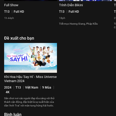
Full Show
Trình Diễn Bikini
T
T13
Full HD
T13
Full HD
T
1h 44ph
18ph
2
Tiết mục Hương Giang, Pháp Kiều
T
C
Đề xuất cho bạn
Khi Hoa Hậu 'Say Hi' - Miss Universe
Vietnam 2024
2024
T13
Việt Nam
9 Mùa
4K
Sân chơi nơi các người đẹp tỏa sáng với thử
thách vận động, đặc biệt là sự xuất hiện của
dàn 'Anh Trai' với màn tung hứng hài hước.
Bình luận