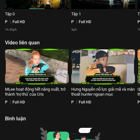
Tập 0
Tập 1
T
P
Full HD
P
Full HD
P
1h 30ph
3ph
1
Video liên quan
MLee hoạt động hết năng suất, trở
Hưng Nguyễn nỗ lực giải mã và màn
Q
thành 'trợ thủ' của Cris
thoát hunter ngoạn mục
t
P
Full HD
P
Full HD
P
Bình luận