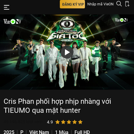
Nhập mã VieON
ĐĂNG KÝ VIP
Cris Phan phối hợp nhịp nhàng với
TIEUMO qua mặt hunter
45.196.825
lượt xem
4.9
2025
P
Việt Nam
1 Mùa
Full HD