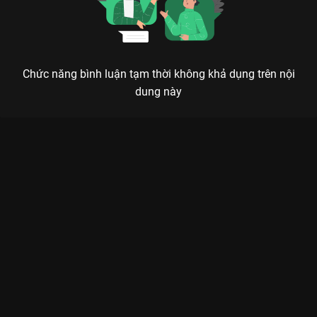
Chức năng bình luận tạm thời không khả dụng trên nội
dung này
Xem Cris Phan phối hợp nhịp nhàng với TIEUMO qua mặt
hunter Đấu Trường Gia Tốc - Run For Time Vietnam - 13 Tập
của Việt Nam có sự tham gia của . Thuộc thể loại: TV show