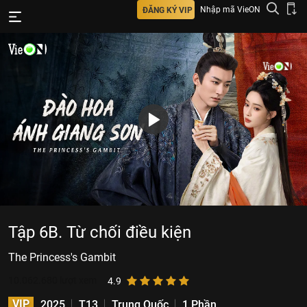
Nhập mã VieON
ĐĂNG KÝ VIP
Tập 6B. Từ chối điều kiện
The Princess's Gambit
10.062.680
lượt xem
4.9
VIP
2025
T13
Trung Quốc
1 Phần