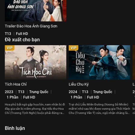
Trailer Đào Hoa Ánh Giang Sơn
T13
Full HD
Đề xuất cho bạn
VIP
VIP
Tích Hoa Chỉ
Liễu Chu Ký
L
2023
T13
Trung Quốc
2024
T13
Trung Quốc
2
1 Phần
Full HD
1 Phần
Full HD
Hoa phủ bất ngờ gặp họa lớn, nam nhân bị đi
Trại chủ Liễu Miên Đường (Vương Sở Nhiên)
T
đày, gia sản bị niêm phong. Đại tiểu thư Hoa
mất trí nhớ sau khi được vương gia Thôi Hành
k
Chỉ (Trương Tịnh Nghi) buộc phải đứng ra
Chu (Trương Vãn Ý) cứu, ngộ nhận chàng là
c
gánh vác cả gia tộc.
phu quân của mình.
đ
Bình luận