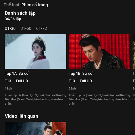
Thể loại:
Phim cổ trang
Danh sách tập
36/36 tập
01-30
31-60
61-72
Tập 1A. Sự cố
Tập 1B. Sự cố
T
T13
Full HD
T13
Full HD
T
18ph
22ph
2
Thẩm Tại Dã (Lưu Học Nghĩa) nhận ra Khương
Thẩm Tại Dã (Lưu Học Nghĩa) nhận ra Khương
K
Đào Hoa (Mạnh Tử Nghĩa) là công chúa hòa
Đào Hoa (Mạnh Tử Nghĩa) là công chúa hòa
h
thân.
thân.
Video liên quan