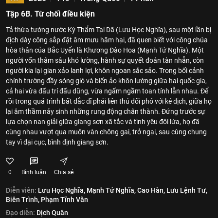
Tập 6B. Từ chối điều kiện
Tả thừa tướng nước Kỳ Thẩm Tại Dã (Lưu Học Nghĩa), sau một lần bị
địch dày công sắp đặt âm mưu hãm hại, đã quen biết với công chúa
hòa thân của Bắc Uyển là Khương Đào Hoa (Mạnh Tử Nghĩa). Một
người vốn thâm sâu khó lường, hành sự quyết đoán tàn nhẫn, còn
người kia lại gian xảo lanh lợi, khôn ngoan sắc sảo. Trong bối cảnh
chính trường đầy sóng gió và biến ảo khôn lường giữa hai quốc gia,
cả hai vừa đấu trí đấu dũng, vừa ngấm ngầm toan tính lẫn nhau. Để
rồi trong quá trình bất đắc dĩ phải liên thủ đối phó với kẻ địch, giữa họ
lại âm thầm nảy sinh những rung động chân thành. Đứng trước sự
lựa chọn nan giải giữa giang sơn xã tắc và tình yêu đôi lứa, họ đã
cùng nhau vượt qua muôn vàn chông gai, trở ngại, sau cùng chung
tay vì đại cục, bình định giang sơn.
0
Bình luận
Chia sẻ
Diễn viên:
Lưu Học Nghĩa,
Mạnh Tử Nghĩa,
Cao Hàn,
Lưu Lệnh Tư,
Biên Trình,
Phạm Tĩnh Văn
Đạo diễn:
Dịch Quân