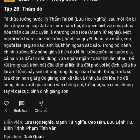
Tập 2B. Thăm dò
Tả thừa tướng nước Kỳ Thẩm Tại Dã (Lưu Học Nghĩa), sau một lần bị
địch dày công sắp đặt âm mưu hãm hại, đã quen biết với công chúa
hòa thân của Bắc Uyển là Khương Đào Hoa (Mạnh Tử Nghĩa). Một
người vốn thâm sâu khó lường, hành sự quyết đoán tàn nhẫn, còn
người kia lại gian xảo lanh lợi, khôn ngoan sắc sảo. Trong bối cảnh
chính trường đầy sóng gió và biến ảo khôn lường giữa hai quốc gia,
cả hai vừa đấu trí đấu dũng, vừa ngấm ngầm toan tính lẫn nhau. Để
rồi trong quá trình bất đắc dĩ phải liên thủ đối phó với kẻ địch, giữa họ
lại âm thầm nảy sinh những rung động chân thành. Đứng trước sự
lựa chọn nan giải giữa giang sơn xã tắc và tình yêu đôi lứa, họ đã
cùng nhau vượt qua muôn vàn chông gai, trở ngại, sau cùng chung
tay vì đại cục, bình định giang sơn.
0
Bình luận
Chia sẻ
Diễn viên:
Lưu Học Nghĩa,
Mạnh Tử Nghĩa,
Cao Hàn,
Lưu Lệnh Tư,
Biên Trình,
Phạm Tĩnh Văn
Đạo diễn:
Dịch Quân