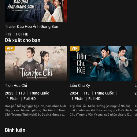
Trailer Đào Hoa Ánh Giang Sơn
T13
Full HD
Đề xuất cho bạn
VIP
VIP
Tích Hoa Chỉ
Liễu Chu Ký
L
2023
T13
Trung Quốc
2024
T13
Trung Quốc
2
1 Phần
Full HD
1 Phần
Full HD
Hoa phủ bất ngờ gặp họa lớn, nam nhân bị đi
Trại chủ Liễu Miên Đường (Vương Sở Nhiên)
T
đày, gia sản bị niêm phong. Đại tiểu thư Hoa
mất trí nhớ sau khi được vương gia Thôi Hành
k
Chỉ (Trương Tịnh Nghi) buộc phải đứng ra
Chu (Trương Vãn Ý) cứu, ngộ nhận chàng là
c
gánh vác cả gia tộc.
phu quân của mình.
đ
Bình luận