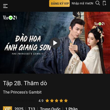
Nhập mã VieON
ĐĂNG KÝ VIP
Tập 2B. Thăm dò
The Princess's Gambit
10.067.344
lượt xem
4.9
VIP
2025
T13
Trung Quốc
1 Phần