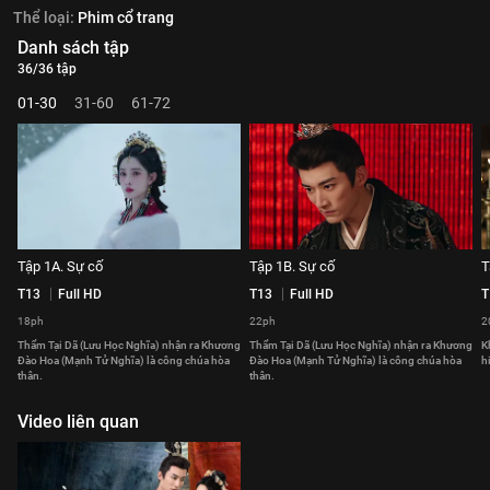
Thể loại:
Phim cổ trang
Danh sách tập
36/36 tập
01-30
31-60
61-72
Tập 1A. Sự cố
Tập 1B. Sự cố
T
T13
Full HD
T13
Full HD
T
18ph
22ph
2
Thẩm Tại Dã (Lưu Học Nghĩa) nhận ra Khương
Thẩm Tại Dã (Lưu Học Nghĩa) nhận ra Khương
K
Đào Hoa (Mạnh Tử Nghĩa) là công chúa hòa
Đào Hoa (Mạnh Tử Nghĩa) là công chúa hòa
h
thân.
thân.
Video liên quan