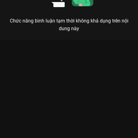
Chức năng bình luận tạm thời không khả dụng trên nội
dung này
Xem Tập 5. Nhận lại mẹ Danh Tiếng Gia Tộc 2 - 30 Tập của
Hồng Kông có sự tham gia của . Thuộc thể loại: Phim bộ