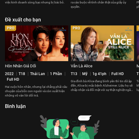
việc kinh doanh sòng bạc nhưng bị bác bỏ.
ra cáo buộc về tính chân thật của giấy ủy
P
quyền.
p
Đề xuất cho bạn
PRO
PRO
Hôn Nhân Giả Dối
Vẫn Là Alice
M
2022
T18
Thái Lan
1 Phần
T13
Mỹ
1g 41ph
Full HD
T
Full HD
Gia đình bà Alice đang bình yên thì tin dữ ập
T
đến, Alice bị mắc bệnh Alzheimer. Liệu họ sẽ
k
Hai cuộc hôn nhân, nhưng lại chẳng phải câu
chấp nhận và đối mặt với sự thật nghiệt ngã
l
chuyện của bốn con người và còn xuất hiện
này thế nào?
t
những vô vàn lời dối trá.
Bình luận