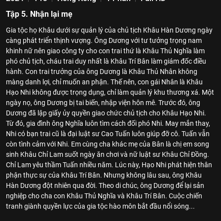
Tập 5. Nhận lại mẹ
Gia tộc họ Khâu dưới sự quản lý của chủ tịch Khâu Hàn Dương ngày
càng phát triển thịnh vượng. Ông Dương với tư tưởng trọng nam
khinh nữ nên giao công ty cho con trai thứ là Khâu Thủ Nghĩa làm
phó chủ tịch, cháu trai duy nhất là Khâu Trí Bân làm giám đốc điều
hành. Con trai trưởng của ông Dương là Khâu Thủ Nhân không
màng danh lợi, chỉ muốn an phận. Thế nên, con gái Nhân là Khâu
Hạo Nhi không được trọng dụng, chỉ làm quản lý khu thương xá. Một
ngày nọ, ông Dương bị tai biến, nhập viện hôn mê. Trước đó, ông
Dương đã lập giấy ủy quyền giao chức chủ tịch cho Khâu Hạo Nhi.
Từ đó, gia đình ông Nghĩa luôn tìm cách đối phó Nhi. May mắn thay,
Nhi có bạn trai cũ là đại luật sư Cao Tuấn luôn giúp đỡ cô. Tuấn vẫn
còn tình cảm với Nhi. Em cùng cha khác mẹ của Bân là chị em song
sinh Khâu Chỉ Lam suốt ngày ăn chơi và nữ luật sư Khâu Chỉ Đồng.
Chỉ Lam yêu thầm Tuấn nhiều năm. Lúc này, Hạo Nhi phát hiện thân
phận thực sự của Khâu Trí Bân. Nhưng không lâu sau, ông Khâu
Hàn Dương đột nhiên qua đời. Theo di chúc, ông Dương để lại sản
nghiệp cho cha con Khâu Thủ Nghĩa và Khâu Trí Bân. Cuộc chiến
tranh giành quyền lực của gia tộc hào môn bắt đầu nổi sóng...