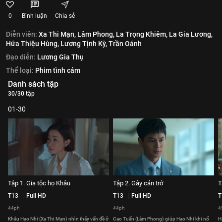
0
Bình luận
Chia sẻ
Diễn viên:
Xa Thi Mạn,
Lâm Phong,
La Trọng Khiêm,
La Gia Lương,
Hứa Thiệu Hùng,
Lương Tịnh Kỳ,
Trần Oánh
Đạo diễn:
Lương Gia Thụ
Thể loại:
Phim tình cảm
Danh sách tập
30/30 tập
01-30
Tập 1. Gia tộc họ Khâu
Tập 2. Gây cản trở
T
T13
Full HD
T13
Full HD
T
44ph
44ph
4
Khâu Hạo Nhi (Xa Thi Mạn) nhìn thấy vấn đề ở
Cao Tuấn (Lâm Phong) giúp Hạo Nhi khi nổ
H