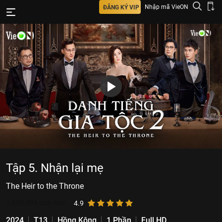
Nhập mã VieON
ĐĂNG KÝ VIP
Tập 5. Nhận lại mẹ
The Heir to the Throne
1.662.894
lượt xem
4.9
2024
T13
Hồng Kông
1 Phần
Full HD