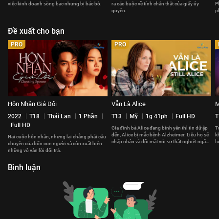
việc kinh doanh sòng bạc nhưng bị bác bỏ.
ra cáo buộc về tính chân thật của giấy ủy
P
quyền.
p
Đề xuất cho bạn
PRO
PRO
Hôn Nhân Giả Dối
Vẫn Là Alice
M
2022
T18
Thái Lan
1 Phần
T13
Mỹ
1g 41ph
Full HD
T
Full HD
Gia đình bà Alice đang bình yên thì tin dữ ập
T
đến, Alice bị mắc bệnh Alzheimer. Liệu họ sẽ
k
Hai cuộc hôn nhân, nhưng lại chẳng phải câu
chấp nhận và đối mặt với sự thật nghiệt ngã
l
chuyện của bốn con người và còn xuất hiện
này thế nào?
t
những vô vàn lời dối trá.
Bình luận