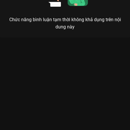
Chức năng bình luận tạm thời không khả dụng trên nội
dung này
Xem Tập 2. Gây cản trở Danh Tiếng Gia Tộc 2 - 30 Tập của
Hồng Kông có sự tham gia của . Thuộc thể loại: Phim bộ