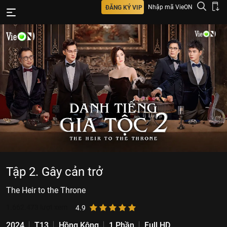
Nhập mã VieON
ĐĂNG KÝ VIP
Tập 2. Gây cản trở
The Heir to the Throne
1.662.473
lượt xem
4.9
2024
T13
Hồng Kông
1 Phần
Full HD