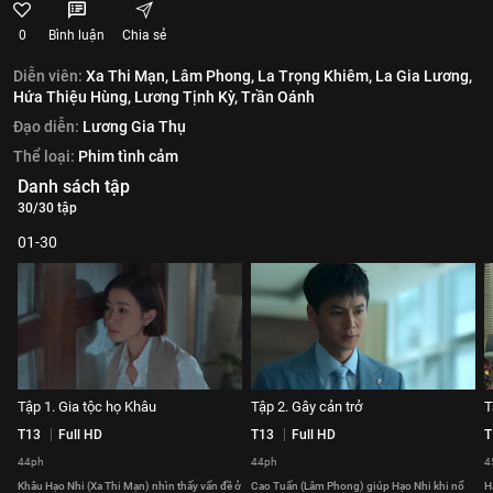
0
Bình luận
Chia sẻ
Diễn viên:
Xa Thi Mạn,
Lâm Phong,
La Trọng Khiêm,
La Gia Lương,
Hứa Thiệu Hùng,
Lương Tịnh Kỳ,
Trần Oánh
Đạo diễn:
Lương Gia Thụ
Thể loại:
Phim tình cảm
Danh sách tập
30/30 tập
01-30
Tập 1. Gia tộc họ Khâu
Tập 2. Gây cản trở
T
T13
Full HD
T13
Full HD
T
44ph
44ph
4
Khâu Hạo Nhi (Xa Thi Mạn) nhìn thấy vấn đề ở
Cao Tuấn (Lâm Phong) giúp Hạo Nhi khi nổ
H