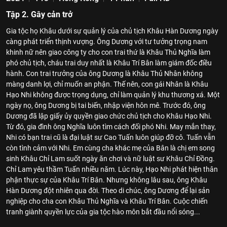
Tập 2. Gây cản trở
Gia tộc họ Khâu dưới sự quản lý của chủ tịch Khâu Hàn Dương ngày
càng phát triển thịnh vượng. Ông Dương với tư tưởng trọng nam
khinh nữ nên giao công ty cho con trai thứ là Khâu Thủ Nghĩa làm
phó chủ tịch, cháu trai duy nhất là Khâu Trí Bân làm giám đốc điều
hành. Con trai trưởng của ông Dương là Khâu Thủ Nhân không
màng danh lợi, chỉ muốn an phận. Thế nên, con gái Nhân là Khâu
Hạo Nhi không được trọng dụng, chỉ làm quản lý khu thương xá. Một
ngày nọ, ông Dương bị tai biến, nhập viện hôn mê. Trước đó, ông
Dương đã lập giấy ủy quyền giao chức chủ tịch cho Khâu Hạo Nhi.
Từ đó, gia đình ông Nghĩa luôn tìm cách đối phó Nhi. May mắn thay,
Nhi có bạn trai cũ là đại luật sư Cao Tuấn luôn giúp đỡ cô. Tuấn vẫn
còn tình cảm với Nhi. Em cùng cha khác mẹ của Bân là chị em song
sinh Khâu Chỉ Lam suốt ngày ăn chơi và nữ luật sư Khâu Chỉ Đồng.
Chỉ Lam yêu thầm Tuấn nhiều năm. Lúc này, Hạo Nhi phát hiện thân
phận thực sự của Khâu Trí Bân. Nhưng không lâu sau, ông Khâu
Hàn Dương đột nhiên qua đời. Theo di chúc, ông Dương để lại sản
nghiệp cho cha con Khâu Thủ Nghĩa và Khâu Trí Bân. Cuộc chiến
tranh giành quyền lực của gia tộc hào môn bắt đầu nổi sóng...