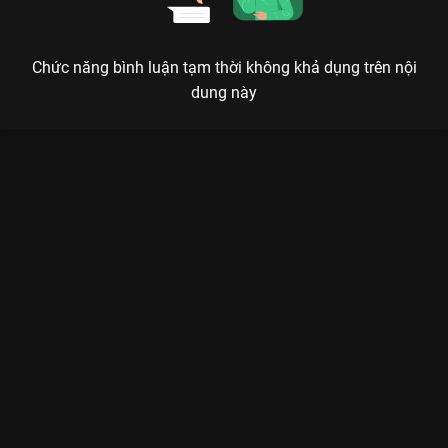
Chức năng bình luận tạm thời không khả dụng trên nội
dung này
Xem Tập 12. Tiến triển Danh Tiếng Gia Tộc 2 - 30 Tập của
Hồng Kông có sự tham gia của . Thuộc thể loại: Phim bộ