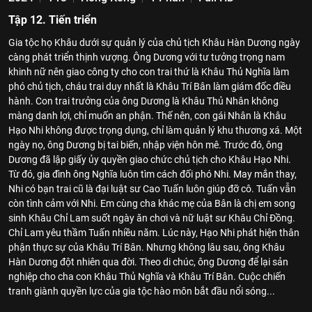
Tập 12. Tiến triển
Gia tộc họ Khâu dưới sự quản lý của chủ tịch Khâu Hàn Dương ngày
càng phát triển thịnh vượng. Ông Dương với tư tưởng trọng nam
khinh nữ nên giao công ty cho con trai thứ là Khâu Thủ Nghĩa làm
phó chủ tịch, cháu trai duy nhất là Khâu Trí Bân làm giám đốc điều
hành. Con trai trưởng của ông Dương là Khâu Thủ Nhân không
màng danh lợi, chỉ muốn an phận. Thế nên, con gái Nhân là Khâu
Hạo Nhi không được trọng dụng, chỉ làm quản lý khu thương xá. Một
ngày nọ, ông Dương bị tai biến, nhập viện hôn mê. Trước đó, ông
Dương đã lập giấy ủy quyền giao chức chủ tịch cho Khâu Hạo Nhi.
Từ đó, gia đình ông Nghĩa luôn tìm cách đối phó Nhi. May mắn thay,
Nhi có bạn trai cũ là đại luật sư Cao Tuấn luôn giúp đỡ cô. Tuấn vẫn
còn tình cảm với Nhi. Em cùng cha khác mẹ của Bân là chị em song
sinh Khâu Chỉ Lam suốt ngày ăn chơi và nữ luật sư Khâu Chỉ Đồng.
Chỉ Lam yêu thầm Tuấn nhiều năm. Lúc này, Hạo Nhi phát hiện thân
phận thực sự của Khâu Trí Bân. Nhưng không lâu sau, ông Khâu
Hàn Dương đột nhiên qua đời. Theo di chúc, ông Dương để lại sản
nghiệp cho cha con Khâu Thủ Nghĩa và Khâu Trí Bân. Cuộc chiến
tranh giành quyền lực của gia tộc hào môn bắt đầu nổi sóng...