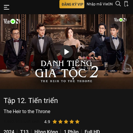
Nhập mã VieON
ĐĂNG KÝ VIP
Tập 12. Tiến triển
The Heir to the Throne
1.662.915
lượt xem
4.9
2024
T13
Hồng Kông
1 Phần
Full HD