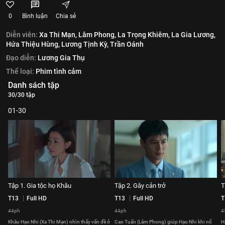
0
Bình luận
Chia sẻ
Diễn viên:
Xa Thi Mạn,
Lâm Phong,
La Trọng Khiêm,
La Gia Lương,
Hứa Thiệu Hùng,
Lương Tịnh Kỳ,
Trần Oánh
Đạo diễn:
Lương Gia Thụ
Thể loại:
Phim tình cảm
Danh sách tập
30/30 tập
01-30
Tập 1. Gia tộc họ Khâu
Tập 2. Gây cản trở
T
T13
Full HD
T13
Full HD
T
44ph
44ph
4
Khâu Hạo Nhi (Xa Thi Mạn) nhìn thấy vấn đề ở
Cao Tuấn (Lâm Phong) giúp Hạo Nhi khi nổ
H