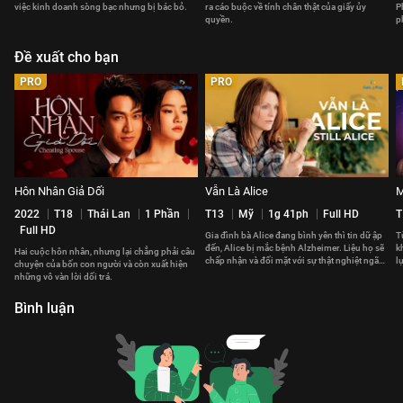
việc kinh doanh sòng bạc nhưng bị bác bỏ.
ra cáo buộc về tính chân thật của giấy ủy
P
quyền.
p
Đề xuất cho bạn
PRO
PRO
Hôn Nhân Giả Dối
Vẫn Là Alice
M
2022
T18
Thái Lan
1 Phần
T13
Mỹ
1g 41ph
Full HD
T
Full HD
Gia đình bà Alice đang bình yên thì tin dữ ập
T
đến, Alice bị mắc bệnh Alzheimer. Liệu họ sẽ
k
Hai cuộc hôn nhân, nhưng lại chẳng phải câu
chấp nhận và đối mặt với sự thật nghiệt ngã
l
chuyện của bốn con người và còn xuất hiện
này thế nào?
t
những vô vàn lời dối trá.
Bình luận