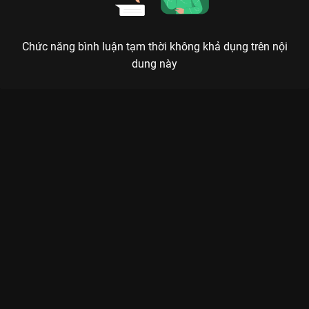
Chức năng bình luận tạm thời không khả dụng trên nội
dung này
Xem Tập 1. Gia tộc họ Khâu Danh Tiếng Gia Tộc 2 - 30 Tập của
Hồng Kông có sự tham gia của . Thuộc thể loại: Phim bộ