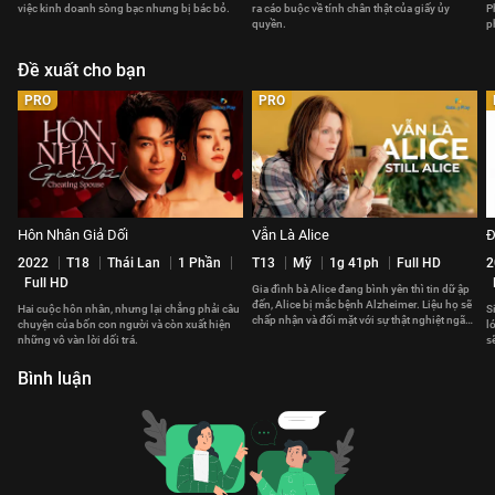
việc kinh doanh sòng bạc nhưng bị bác bỏ.
ra cáo buộc về tính chân thật của giấy ủy
P
quyền.
p
Đề xuất cho bạn
PRO
PRO
Hôn Nhân Giả Dối
Vẫn Là Alice
Đ
2022
T18
Thái Lan
1 Phần
T13
Mỹ
1g 41ph
Full HD
2
Full HD
Gia đình bà Alice đang bình yên thì tin dữ ập
đến, Alice bị mắc bệnh Alzheimer. Liệu họ sẽ
Hai cuộc hôn nhân, nhưng lại chẳng phải câu
S
chấp nhận và đối mặt với sự thật nghiệt ngã
chuyện của bốn con người và còn xuất hiện
l
này thế nào?
những vô vàn lời dối trá.
s
Bình luận