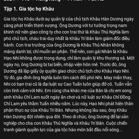
Tập 1. Gia tộc họ Khâu
Gia tộc họ Khâu dưới sự quản lý của chủ tịch Khâu Hàn Dương ngày
càng phát triển thịnh vượng. Ông Dương với tư tưởng trọng nam
khinh nữ nên giao công ty cho con trai thứ là Khâu Thủ Nghĩa làm
phó chủ tịch, cháu trai duy nhất là Khâu Trí Bân làm giám đốc điều
hành. Con trai trưởng của ông Dương là Khâu Thủ Nhân không
màng danh lợi, chỉ muốn an phận. Thế nên, con gái Nhân là Khâu
Hạo Nhi không được trọng dụng, chỉ làm quản lý khu thương xá. Một
ngày nọ, ông Dương bị tai biến, nhập viện hôn mê. Trước đó, ông
Dương đã lập giấy ủy quyền giao chức chủ tịch cho Khâu Hạo Nhi.
Từ đó, gia đình ông Nghĩa luôn tìm cách đối phó Nhi. May mắn thay,
Nhi có bạn trai cũ là đại luật sư Cao Tuấn luôn giúp đỡ cô. Tuấn vẫn
còn tình cảm với Nhi. Em cùng cha khác mẹ của Bân là chị em song
sinh Khâu Chỉ Lam suốt ngày ăn chơi và nữ luật sư Khâu Chỉ Đồng.
Chỉ Lam yêu thầm Tuấn nhiều năm. Lúc này, Hạo Nhi phát hiện thân
phận thực sự của Khâu Trí Bân. Nhưng không lâu sau, ông Khâu
Hàn Dương đột nhiên qua đời. Theo di chúc, ông Dương để lại sản
nghiệp cho cha con Khâu Thủ Nghĩa và Khâu Trí Bân. Cuộc chiến
tranh giành quyền lực của gia tộc hào môn bắt đầu nổi sóng...