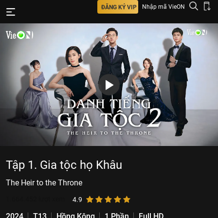
Nhập mã VieON
ĐĂNG KÝ VIP
Tập 1. Gia tộc họ Khâu
The Heir to the Throne
1.664.452
lượt xem
4.9
2024
T13
Hồng Kông
1 Phần
Full HD