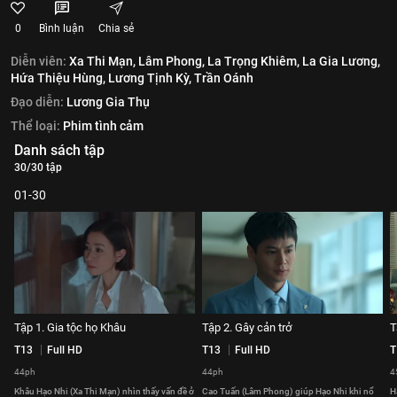
0
Bình luận
Chia sẻ
Diễn viên:
Xa Thi Mạn,
Lâm Phong,
La Trọng Khiêm,
La Gia Lương,
Hứa Thiệu Hùng,
Lương Tịnh Kỳ,
Trần Oánh
Đạo diễn:
Lương Gia Thụ
Thể loại:
Phim tình cảm
Danh sách tập
30/30 tập
01-30
Tập 1. Gia tộc họ Khâu
Tập 2. Gây cản trở
T
T13
Full HD
T13
Full HD
T
44ph
44ph
4
Khâu Hạo Nhi (Xa Thi Mạn) nhìn thấy vấn đề ở
Cao Tuấn (Lâm Phong) giúp Hạo Nhi khi nổ
H