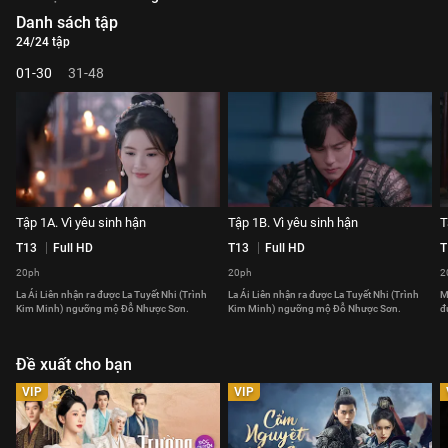
Danh sách tập
24/24 tập
01-30
31-48
Tập 1A. Vì yêu sinh hận
Tập 1B. Vì yêu sinh hận
T
T13
Full HD
T13
Full HD
T
20ph
20ph
2
La Ái Liên nhận ra được La Tuyết Nhi (Trình
La Ái Liên nhận ra được La Tuyết Nhi (Trình
M
Kim Minh) ngưỡng mộ Đỗ Nhược Sơn.
Kim Minh) ngưỡng mộ Đỗ Nhược Sơn.
đ
Đề xuất cho bạn
VIP
VIP