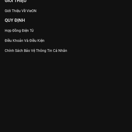
GIỚI THIỆU
Giới Thiệu Về VieON
QUY ĐỊNH
Hợp Đồng Điện Tử
Điều Khoản Và Điều Kiện
Chính Sách Bảo Vệ Thông Tin Cá Nhân
Chính Sách Bảo Vệ Người Tiêu Dùng Dễ Bị Tổn Thương
Thỏa Thuận Sử Dụng Dịch Vụ Mạng Xã Hội
THÔNG TIN
Thông Báo
Trung Tâm Hỗ Trợ
Liên Hệ
Góp Ý