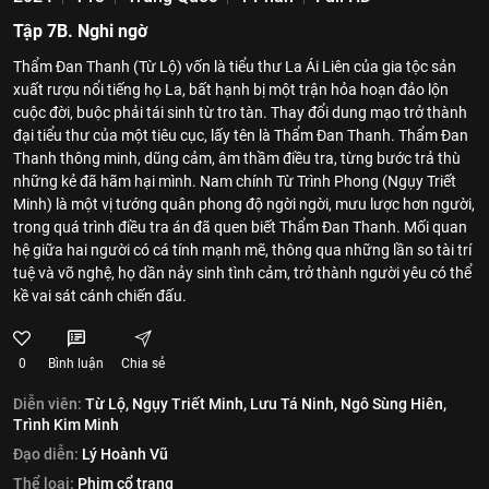
Tập 7B. Nghi ngờ
Thẩm Đan Thanh (Từ Lộ) vốn là tiểu thư La Ái Liên của gia tộc sản
xuất rượu nổi tiếng họ La, bất hạnh bị một trận hỏa hoạn đảo lộn
cuộc đời, buộc phải tái sinh từ tro tàn. Thay đổi dung mạo trở thành
đại tiểu thư của một tiêu cục, lấy tên là Thẩm Đan Thanh. Thẩm Đan
Thanh thông minh, dũng cảm, âm thầm điều tra, từng bước trả thù
những kẻ đã hãm hại mình. Nam chính Từ Trình Phong (Ngụy Triết
Minh) là một vị tướng quân phong độ ngời ngời, mưu lược hơn người,
trong quá trình điều tra án đã quen biết Thẩm Đan Thanh. Mối quan
hệ giữa hai người có cá tính mạnh mẽ, thông qua những lần so tài trí
tuệ và võ nghệ, họ dần nảy sinh tình cảm, trở thành người yêu có thể
kề vai sát cánh chiến đấu.
0
Bình luận
Chia sẻ
Diễn viên:
Từ Lộ,
Ngụy Triết Minh,
Lưu Tá Ninh,
Ngô Sùng Hiên,
Trình Kim Minh
Đạo diễn:
Lý Hoành Vũ
Thể loại:
Phim cổ trang