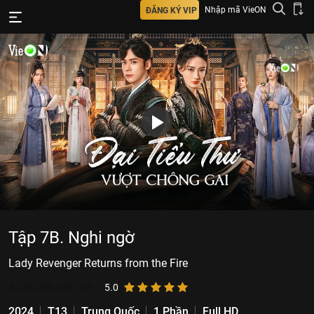
Nhập mã VieON
ĐĂNG KÝ VIP
Tập 7B. Nghi ngờ
Lady Revenger Returns from the Fire
4.246.505
lượt xem
5.0
2024
T13
Trung Quốc
1 Phần
Full HD