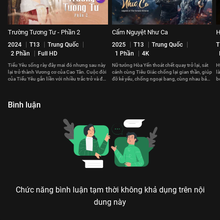
Trường Tương Tư - Phần 2
Cẩm Nguyệt Như Ca
H
2024
T13
Trung Quốc
2025
T13
Trung Quốc
T
2 Phần
Full HD
1 Phần
4K
Tiểu Yêu sống rày đây mai đó nhưng sau này
Nữ tướng Hòa Yến thoát chết quay trở lại, sát
H
lại trở thành Vương cơ của Cao Tân. Cuộc đời
cánh cùng Tiêu Giác chống lại gian thần, giúp
l
của Tiểu Yêu gắn liền với nhiều trắc trở và đau
đỡ kẻ yếu, chống ngoại bang, cùng nhau bảo
b
thương.
vệ đất nước.
th
Bình luận
Chức năng bình luận tạm thời không khả dụng trên nội
dung này