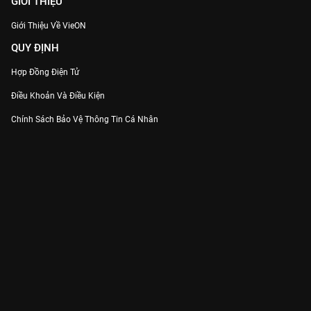
GIỚI THIỆU
Giới Thiệu Về VieON
QUY ĐỊNH
Hợp Đồng Điện Tử
Điều Khoản Và Điều Kiện
Chính Sách Bảo Vệ Thông Tin Cá Nhân
Chính Sách Bảo Vệ Người Tiêu Dùng Dễ Bị Tổn Thương
Thỏa Thuận Sử Dụng Dịch Vụ Mạng Xã Hội
THÔNG TIN
Thông Báo
Trung Tâm Hỗ Trợ
Liên Hệ
Góp Ý