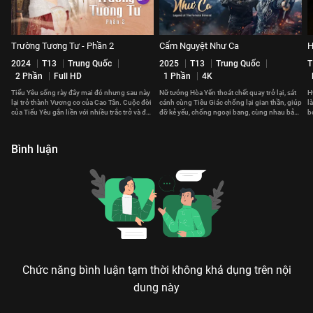
Trường Tương Tư - Phần 2
Cẩm Nguyệt Như Ca
H
2024
T13
Trung Quốc
2025
T13
Trung Quốc
T
2 Phần
Full HD
1 Phần
4K
Tiểu Yêu sống rày đây mai đó nhưng sau này
Nữ tướng Hòa Yến thoát chết quay trở lại, sát
H
lại trở thành Vương cơ của Cao Tân. Cuộc đời
cánh cùng Tiêu Giác chống lại gian thần, giúp
l
của Tiểu Yêu gắn liền với nhiều trắc trở và đau
đỡ kẻ yếu, chống ngoại bang, cùng nhau bảo
b
thương.
vệ đất nước.
th
Bình luận
Chức năng bình luận tạm thời không khả dụng trên nội
dung này