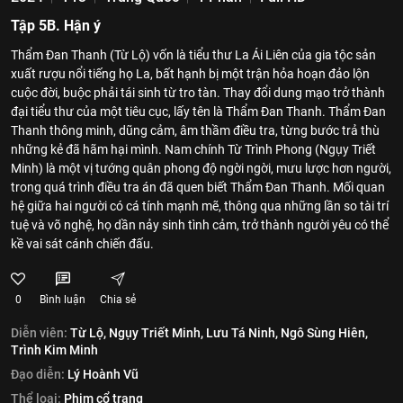
Tập 5B. Hận ý
Thẩm Đan Thanh (Từ Lộ) vốn là tiểu thư La Ái Liên của gia tộc sản
xuất rượu nổi tiếng họ La, bất hạnh bị một trận hỏa hoạn đảo lộn
cuộc đời, buộc phải tái sinh từ tro tàn. Thay đổi dung mạo trở thành
đại tiểu thư của một tiêu cục, lấy tên là Thẩm Đan Thanh. Thẩm Đan
Thanh thông minh, dũng cảm, âm thầm điều tra, từng bước trả thù
những kẻ đã hãm hại mình. Nam chính Từ Trình Phong (Ngụy Triết
Minh) là một vị tướng quân phong độ ngời ngời, mưu lược hơn người,
trong quá trình điều tra án đã quen biết Thẩm Đan Thanh. Mối quan
hệ giữa hai người có cá tính mạnh mẽ, thông qua những lần so tài trí
tuệ và võ nghệ, họ dần nảy sinh tình cảm, trở thành người yêu có thể
kề vai sát cánh chiến đấu.
0
Bình luận
Chia sẻ
Diễn viên:
Từ Lộ,
Ngụy Triết Minh,
Lưu Tá Ninh,
Ngô Sùng Hiên,
Trình Kim Minh
Đạo diễn:
Lý Hoành Vũ
Thể loại:
Phim cổ trang