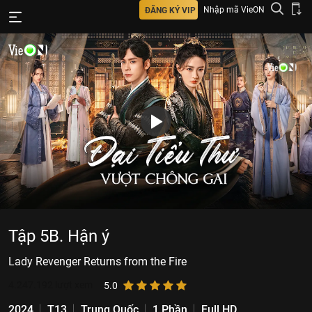
Nhập mã VieON
ĐĂNG KÝ VIP
Tập 5B. Hận ý
Lady Revenger Returns from the Fire
4.247.192
lượt xem
5.0
2024
T13
Trung Quốc
1 Phần
Full HD