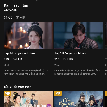
Danh sách tập
24/24 tập
01-30
31-48
Tập 1A. Vì yêu sinh hận
Tập 1B. Vì yêu sinh hận
T
T13
Full HD
T13
Full HD
T
20ph
20ph
2
La Ái Liên nhận ra được La Tuyết Nhi (Trình
La Ái Liên nhận ra được La Tuyết Nhi (Trình
M
Kim Minh) ngưỡng mộ Đỗ Nhược Sơn.
Kim Minh) ngưỡng mộ Đỗ Nhược Sơn.
đ
Đề xuất cho bạn
VIP
VIP