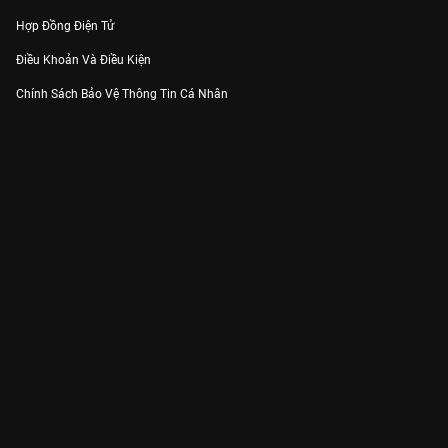
Hợp Đồng Điện Tử
Điều Khoản Và Điều Kiện
Chính Sách Bảo Vệ Thông Tin Cá Nhân
Chính Sách Bảo Vệ Người Tiêu Dùng Dễ Bị Tổn Thương
Thỏa Thuận Sử Dụng Dịch Vụ Mạng Xã Hội
THÔNG TIN
Thông Báo
Trung Tâm Hỗ Trợ
Liên Hệ
Góp Ý
Công ty Cổ phần VieON - Địa chỉ: Tầng 5, 222 Pasteur, Phường Xuân Hòa,
Thành phố Hồ Chí Minh