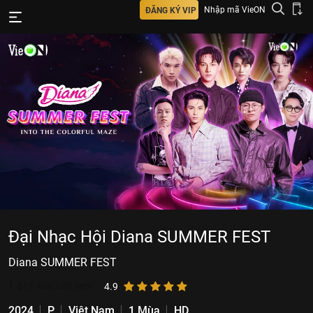
Nhập mã VieON
ĐĂNG KÝ VIP
Đại Nhạc Hội Diana SUMMER FEST
Diana SUMMER FEST
1.841.406
lượt xem
4.9
2024
P
Việt Nam
1 Mùa
HD