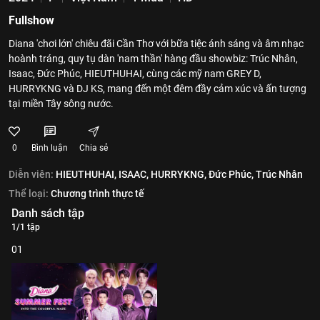
Fullshow
Diana 'chơi lớn' chiêu đãi Cần Thơ với bữa tiệc ánh sáng và âm nhạc
hoành tráng, quy tụ dàn 'nam thần' hàng đầu showbiz: Trúc Nhân,
Isaac, Đức Phúc, HIEUTHUHAI, cùng các mỹ nam GREY D,
HURRYKNG và DJ KS, mang đến một đêm đầy cảm xúc và ấn tượng
tại miền Tây sông nước.
0
Bình luận
Chia sẻ
Diễn viên:
HIEUTHUHAI,
ISAAC,
HURRYKNG,
Đức Phúc,
Trúc Nhân
Thể loại:
Chương trình thực tế
Danh sách tập
1/1 tập
01