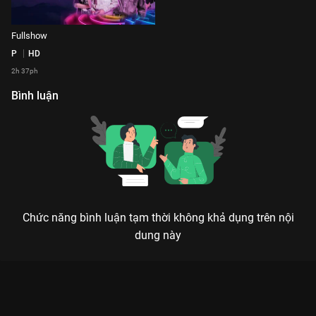
Fullshow
P
HD
2h 37ph
Bình luận
Chức năng bình luận tạm thời không khả dụng trên nội
dung này
DIANA SUMMER FEST: ĐẠI TIỆC ÂM NHẠC CHÁY NHẤT MÙA
HÈ NĂM NAY
Hết mình với âm nhạc, bùng nổ cùng thần tượng – Một đêm hội không ngủ dành cho
các tín đồ yêu nhạc.