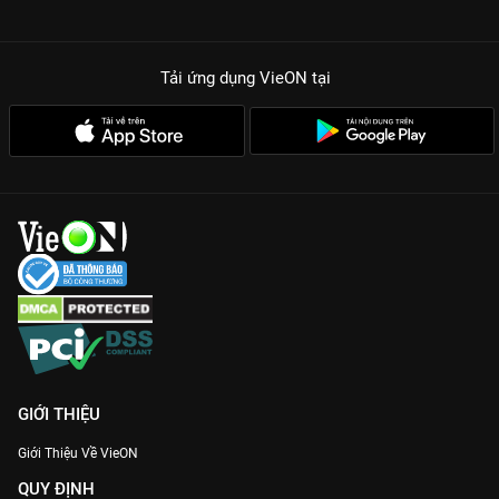
mãn nhãn với những hiệu ứng kỹ xảo hiện đại.
Trải nghiệm Fullshow:
Xem lại trọn vẹn những khoảnh khắc
Tải ứng dụng VieON
tại
bùng nổ, những màn trình diễn không cắt ghép duy nhất trên
VieON.
Dù bạn đã có mặt tại sự kiện hay bỏ lỡ đêm diễn trực tiếp, bản
Fullshow trên VieON
sẽ đưa bạn quay trở lại với không gian rực
rỡ và đầy năng lượng của mùa hè. Đừng quên chuẩn bị loa thật
xịn để quẩy cùng các thần tượng ngay tại nhà nhé!
GIỚI THIỆU
Giới Thiệu Về VieON
QUY ĐỊNH