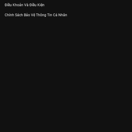
Điều Khoản Và Điều Kiện
Chính Sách Bảo Vệ Thông Tin Cá Nhân
Chính Sách Bảo Vệ Người Tiêu Dùng Dễ Bị Tổn Thương
Thỏa Thuận Sử Dụng Dịch Vụ Mạng Xã Hội
THÔNG TIN
Thông Báo
Trung Tâm Hỗ Trợ
Liên Hệ
Góp Ý
Công ty Cổ phần VieON - Địa chỉ: Tầng 5, 222 Pasteur, Phường Xuân Hòa,
Thành phố Hồ Chí Minh
Email:
support@vieon.vn
| Hotline:
1800.599.920
(miễn phí)
Giấy phép Cung cấp Dịch vụ Phát thanh, Truyền hình trả tiền số 247/GP-
BTTTT cấp ngày 21/07/2023