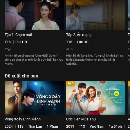
Tập 1. Chạm mặt
Tập 2. Án mạng
T
T16
Full HD
T16
Full HD
T
42ph
42ph
4
Nhiễm Nhan cô nương (Chu Khiết Quỳnh)
Hình bộ thị lang Tiêu Tụng (Lý Trình Bân) ra
H
cùng sư phụ chạy trốn khỏi truy đuổi bọn lưu
lệnh bắt giam Nhiễm Nhan (Chu Khiết
N
manh.
Quỳnh).
Đề xuất cho bạn
VIP
Vòng Xoáy Định Mệnh
Ước Hẹn Mùa Thu
A
2024
T13
Thái Lan
1 Phần
2019
T13
Việt Nam
1g 51ph
2