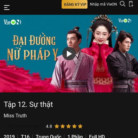
Nhập mã VieON
ĐĂNG KÝ VIP
Tập 12. Sự thật
Miss Truth
2.696.895
lượt xem
4.8
2019
T16
Trung Quốc
1 Phần
Full HD