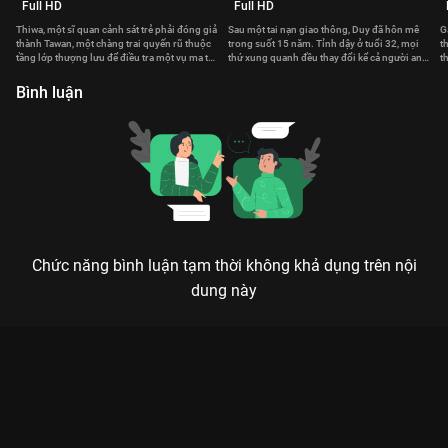
Full HD
Full HD
Thiwa, một sĩ quan cảnh sát trẻ phải đóng giả
Sau một tai nạn giao thông, Duy đã hôn mê
G
thành Tawan, một chàng trai quyến rũ thuộc
trong suốt 15 năm. Tỉnh dậy ở tuổi 32, mọi
t
tầng lớp thượng lưu để điều tra một vụ ma túy
thứ xung quanh đều thay đổi kể cả người anh
t
xuyên quốc gia.
thương năm xưa.
n
Bình luận
Chức năng bình luận tạm thời không khả dụng trên nội
dung này
Xem Tập 12. Sự thật Đại Đường Nữ Pháp Y - 36 Tập của Trung
Quốc có sự tham gia của . Thuộc thể loại: Phim bộ