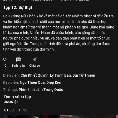
Tập 12. Sự thật
Đại Đường Nữ Pháp Y kể về một cô gái tên Nhiễm Nhan vì để điều tra
và tìm hiểu nội tình cái chết của mẹ mình nên từ nhỏ đã theo học
khám nghiệm tử thi, trở thành một nữ pháp y tài giỏi. Bằng khả năng
tài ba của mình, Nhiễm Nhan đã chữa bệnh, cứu sống rất nhiều
người, phá được nhiều vụ án, và dần dần phát hiện ra một tổ chức
giết người bí ẩn. Trong quá trình điều tra phá án, cô cũng tìm được
tình yêu đích thực của đời mình.
0
Bình luận
Chia sẻ
Diễn viên:
Chu Khiết Quỳnh,
Lý Trình Bân,
Bùi Tử Thiêm
Đạo diễn:
Ngô Thiên Qua,
Diệp Điền
Thể loại:
Phim tình cảm Trung Quốc
Danh sách tập
36/36 tập
01-30
31-36