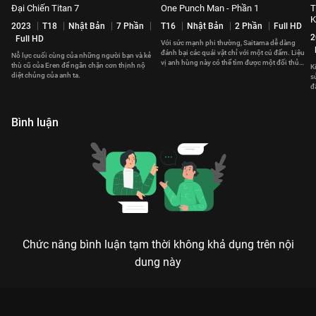
Đại Chiến Titan 7
One Punch Man - Phần 1
T
K
2023
T18
Nhật Bản
7 Phần
T16
Nhật Bản
2 Phần
Full HD
2
Full HD
Với sức mạnh phi thường, Saitama dễ dàng
đánh bại các quái vật chỉ với một cú đấm. Liệu
Nỗ lực cuối cùng của những người bạn và kẻ
vị anh hùng này có thể tìm được một đối thủ
thù cũ của Eren để ngăn chặn cơn thịnh nộ
K
xứng tầm?
diệt chủng của anh ta.
s
đ
c
Bình luận
Chức năng bình luận tạm thời không khả dụng trên nội
dung này
ĐẠI CHIẾN TITAN 6: HÀNH TRÌNH CUỐI CÙNG CỦA TỰ DO VÀ
SỰ HỦY DIỆT