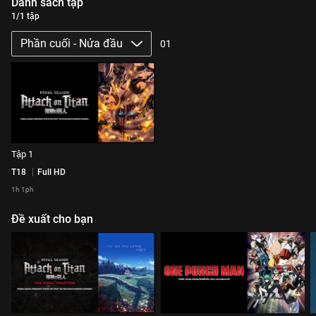
Danh sách tập
1/1 tập
Phần cuối - Nửa đầu
01
Tập 1
T18
Full HD
1h 1ph
Đề xuất cho bạn