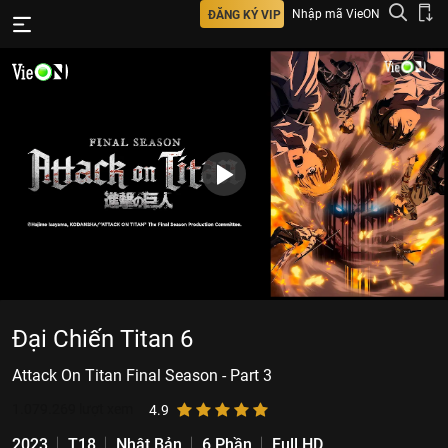
Nhập mã VieON
ĐĂNG KÝ VIP
Đại Chiến Titan 6
Attack On Titan Final Season - Part 3
1.079.269
lượt xem
4.9
2023
T18
Nhật Bản
6 Phần
Full HD