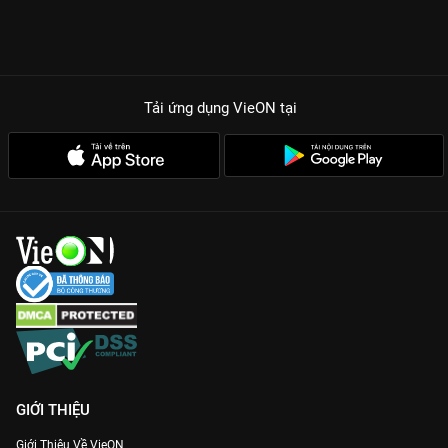
định đẳng cấp, lột tả trọn vẹn sự đau đớn và quyết tâm của
nhân vật.
Animation Đỉnh Cao:
Từng khung hình được đầu tư tỉ mỉ, mang
lại cảm giác choáng ngợp trước quy mô khủng khiếp của hàng
Tải ứng dụng VieON
tại
vạn Titan.
Cốt Truyện Twist Nặng Đô:
Những bí mật cuối cùng về nguồn
gốc Titan và kế hoạch thực sự của Eren sẽ được phơi bày.
Nhân Vật Đa Chiều:
Không còn ranh giới giữa người hùng và kẻ
phản diện, chỉ còn những linh hồn đau khổ đấu tranh vì lý
tưởng riêng.
Đừng để bị spoil nội dung trên mạng, hãy gia nhập ngay hệ
thống
VieON
để thưởng thức
Đại Chiến Titan 6
bản Thuyết
minh sớm nhất với chất lượng hình ảnh sắc nét đến từng chi
tiết!
GIỚI THIỆU
Giới Thiệu Về VieON