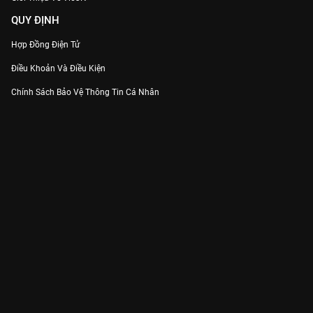
QUY ĐỊNH
Hợp Đồng Điện Tử
Điều Khoản Và Điều Kiện
Chính Sách Bảo Vệ Thông Tin Cá Nhân
Chính Sách Bảo Vệ Người Tiêu Dùng Dễ Bị Tổn Thương
Thỏa Thuận Sử Dụng Dịch Vụ Mạng Xã Hội
THÔNG TIN
Thông Báo
Trung Tâm Hỗ Trợ
Liên Hệ
Góp Ý
Công ty Cổ phần VieON - Địa chỉ: Tầng 5, 222 Pasteur, Phường Xuân Hòa,