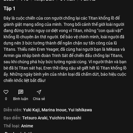
Tập 1
Đây là cuộc chiến của con người chống lại các Titan khổng lồ để
giành giật mạng sống của mình. Trong bối cảnh thế giới loài người
đang đứng trước nguy cơ diệt vong vì Titan, những “con quái vật”
khổng lồ chuyên ăn thịt người. Để bảo vệ chính mình, loài người đã
dựng nên 3 bức tường thành để ngăn chặn sự tấn công của lũ
Titans. Thiếu niên Eren Yeager, đã cùng hai người bạn là Mikasa và
Armin gia nhập binh đoàn Trinh Sát để chiến đấu chống lại Titans,
sau khi chúng phá hủy bức tường ngoài cùng. Vì người thân và bạn
bè đã bị Titan sát hại, Eren thề rằng cậu sẽ giết hết lũ Titan khổng lồ
ấy. Những ngày bình yên của nhân loại đã chấm dứt, báo hiệu cuộc
chiến khốc liệt bắt đầu!
0
Bình luận
Chia sẻ
Diễn viên:
Yuki Kaji,
Marina Inoue,
Yui Ishikawa
Đạo diễn:
Tetsuro Araki,
Yuichiro Hayashi
Thể loại:
Anime