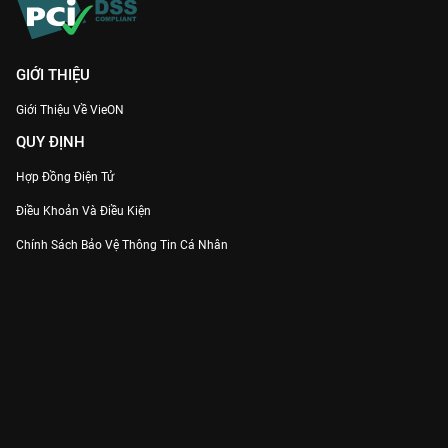
GIỚI THIỆU
Giới Thiệu Về VieON
QUY ĐỊNH
Hợp Đồng Điện Tử
Điều Khoản Và Điều Kiện
Chính Sách Bảo Vệ Thông Tin Cá Nhân
Chính Sách Bảo Vệ Người Tiêu Dùng Dễ Bị Tổn Thương
Thỏa Thuận Sử Dụng Dịch Vụ Mạng Xã Hội
THÔNG TIN
Thông Báo
Trung Tâm Hỗ Trợ