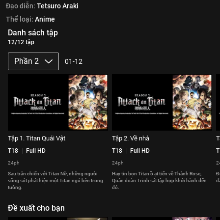
Đạo diễn:
Tetsuro Araki
Thể loại:
Anime
Danh sách tập
12/12 tập
Phần 2
01-12
Tập 1. Titan Quái Vật
Tập 2. Về nhà
T
T18
Full HD
T18
Full HD
T
24ph
24ph
2
Sau trận chiến với Titan Nữ, những người
Hay tin bọn Titan ồ ạt tiến về Thành Rose,
Đ
sống sót phát hiện một Titan ngủ bên trong
Quân đoàn Trinh sát tập hợp khởi hành đến
d
tường.
đó.
Đề xuất cho bạn