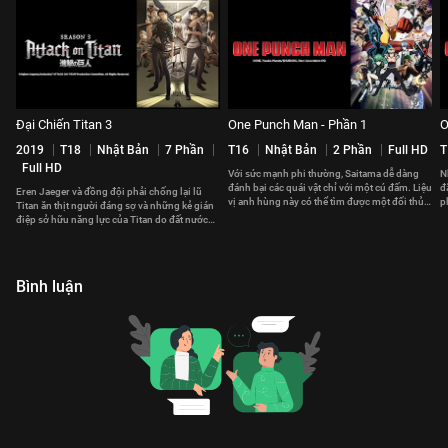
Đại Chiến Titan 3
One Punch Man - Phần 1
O
2019
T18
Nhật Bản
7 Phần
T16
Nhật Bản
2 Phần
Full HD
T
Full HD
Với sức mạnh phi thường, Saitama dễ dàng
N
đánh bại các quái vật chỉ với một cú đấm. Liệu
đ
Eren Jaeger và đồng đội phải chống lại lũ
vị anh hùng này có thể tìm được một đối thủ
p
Titan ăn thịt người đáng sợ và những kẻ gián
xứng tầm?
l
điệp sở hữu năng lực của Titan do đất nước
Marley gửi đến.
Bình luận