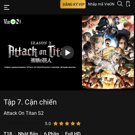
Nhập mã VieON
ĐĂNG KÝ VIP
Tập 7. Cận chiến
Attack On Titan S2
2.493.949
lượt xem
5.0
T18
Nhật Bản
6 Phần
Full HD