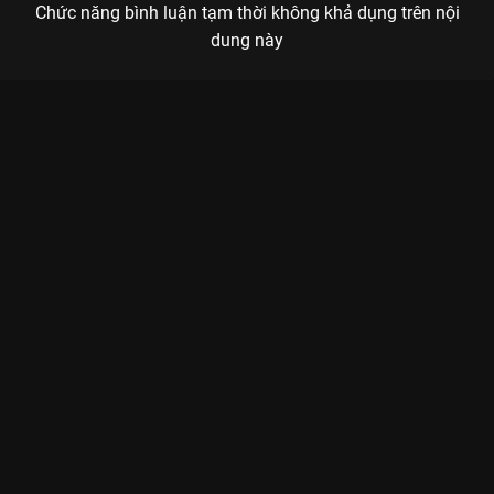
Chức năng bình luận tạm thời không khả dụng trên nội
dung này
Xem Tập 7. Cận chiến Đại Chiến Titan 2 - 12 Tập của Nhật Bản
có sự tham gia của . Thuộc thể loại: Phim bộ