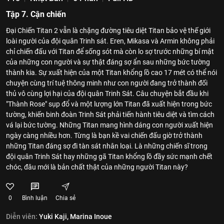
Tập 7. Cận chiến
Đại Chiến Titan 2 vẫn là chặng đường tiêu diệt Titan bảo vệ thế giới
loài người của đội quân Trinh sát. Eren, Mikasa và Armin không phải
chỉ chiến đấu với Titan để sống sót mà còn lo sợ trước những bí mật
của những con người và sự thật đáng sợ ẩn sau những bức tường
thành kia. Sự xuất hiện của một Titan khổng lồ cao 17 mét có thể nói
chuyện cùng trí tuệ thông minh như con người đang trở thành đối
thủ vô cùng lợi hại của đội quân Trinh Sát. Câu chuyện bắt đầu khi
"Thành Rose" sụp đổ và một lượng lớn Titan đã xuất hiện trong bức
tường, khiến binh đoàn Trinh Sát phải tiến hành tiêu diệt và tìm cách
vá lại bức tường. Những Titan mang hình dáng con người xuất hiện
ngày càng nhiều hơn. Từng là bạn kề vai chiến đấu giờ trở thành
những Titan đáng sợ đi tàn sát nhân loại. Là những chiến sĩ trong
đội quân Trinh Sát hay những gã Titan khổng lồ đầy sức mạnh chết
chóc, đâu mới là bản chất thật của những người Titan này?
0
Bình luận
Chia sẻ
Diễn viên:
Yuki Kaji,
Marina Inoue