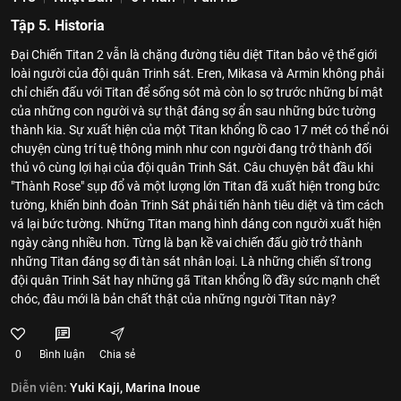
Tập 5. Historia
Đại Chiến Titan 2 vẫn là chặng đường tiêu diệt Titan bảo vệ thế giới
loài người của đội quân Trinh sát. Eren, Mikasa và Armin không phải
chỉ chiến đấu với Titan để sống sót mà còn lo sợ trước những bí mật
của những con người và sự thật đáng sợ ẩn sau những bức tường
thành kia. Sự xuất hiện của một Titan khổng lồ cao 17 mét có thể nói
chuyện cùng trí tuệ thông minh như con người đang trở thành đối
thủ vô cùng lợi hại của đội quân Trinh Sát. Câu chuyện bắt đầu khi
"Thành Rose" sụp đổ và một lượng lớn Titan đã xuất hiện trong bức
tường, khiến binh đoàn Trinh Sát phải tiến hành tiêu diệt và tìm cách
vá lại bức tường. Những Titan mang hình dáng con người xuất hiện
ngày càng nhiều hơn. Từng là bạn kề vai chiến đấu giờ trở thành
những Titan đáng sợ đi tàn sát nhân loại. Là những chiến sĩ trong
đội quân Trinh Sát hay những gã Titan khổng lồ đầy sức mạnh chết
chóc, đâu mới là bản chất thật của những người Titan này?
0
Bình luận
Chia sẻ
Diễn viên:
Yuki Kaji,
Marina Inoue