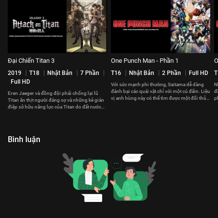
Đại Chiến Titan 3
One Punch Man - Phần 1
O
2019
T18
Nhật Bản
7 Phần
T16
Nhật Bản
2 Phần
Full HD
T
Full HD
Với sức mạnh phi thường, Saitama dễ dàng
N
đánh bại các quái vật chỉ với một cú đấm. Liệu
đ
Eren Jaeger và đồng đội phải chống lại lũ
vị anh hùng này có thể tìm được một đối thủ
p
Titan ăn thịt người đáng sợ và những kẻ gián
xứng tầm?
l
điệp sở hữu năng lực của Titan do đất nước
Marley gửi đến.
Bình luận