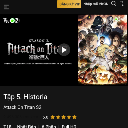
Nhập mã VieON
ĐĂNG KÝ VIP
Tập 5. Historia
Attack On Titan S2
2.496.306
lượt xem
5.0
T18
Nhật Bản
6 Phần
Full HD