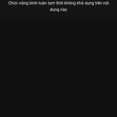
Chức năng bình luận tạm thời không khả dụng trên nội
dung này
Xem Tập 5. Historia Đại Chiến Titan 2 - 12 Tập của Nhật Bản có
sự tham gia của . Thuộc thể loại: Phim bộ