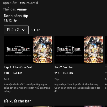
Đạo diễn:
Tetsuro Araki
Thể loại:
Anime
Danh sách tập
12/12 tập
Phần 2
01-12
Tập 1. Titan Quái Vật
Tập 2. Về nhà
T
T18
Full HD
T18
Full HD
T
24ph
24ph
2
Sau trận chiến với Titan Nữ, những người
Hay tin bọn Titan ồ ạt tiến về Thành Rose,
Đ
sống sót phát hiện một Titan ngủ bên trong
Quân đoàn Trinh sát tập hợp khởi hành đến
d
tường.
đó.
Đề xuất cho bạn