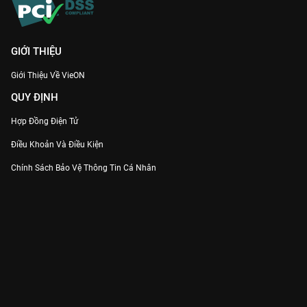
GIỚI THIỆU
Giới Thiệu Về VieON
QUY ĐỊNH
Hợp Đồng Điện Tử
Điều Khoản Và Điều Kiện
Chính Sách Bảo Vệ Thông Tin Cá Nhân
Chính Sách Bảo Vệ Người Tiêu Dùng Dễ Bị Tổn Thương
Thỏa Thuận Sử Dụng Dịch Vụ Mạng Xã Hội
THÔNG TIN
Thông Báo
Trung Tâm Hỗ Trợ