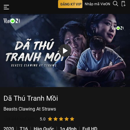
Nhập mã VieON
ĐĂNG KÝ VIP
Dã Thú Tranh Mồi
Beasts Clawing At Straws
169.644
lượt xem
5.0
2020
T16
Hàn Quốc
1g 49ph
Full HD