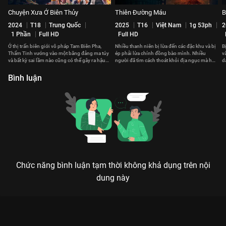
Chuyện Xưa Ở Biên Thủy
Thiên Đường Máu
B
2024
T18
Trung Quốc
2025
T16
Việt Nam
1g 53ph
2
1 Phần
Full HD
Full HD
Ở thị trấn biên giới vô pháp Tam Biên Pha,
Nhiều thanh niên bị lừa đến các đặc khu và bị
B
Thẩm Tinh vướng vào một băng đảng ma túy
ép phải lừa chính đồng bào mình. Nhiều
v
và bất kỳ sai lầm nào cũng có thể gây ra hậu
người đã tìm cách thoát khỏi địa ngục mà họ
d
quả chết người.
đã trót dấn thân vào.
c
Bình luận
Chức năng bình luận tạm thời không khả dụng trên nội
dung này
Xem Dã Thú Tranh Mồi của Hàn Quốc có sự tham gia của Jung
Man Sik, Jung Ga Ram, Jung Woo Sung, Youn Yuh Jung, Bae