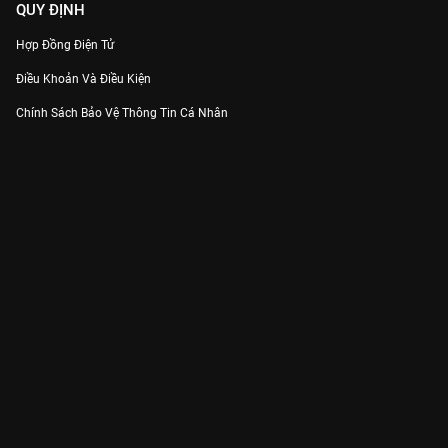
QUY ĐỊNH
Hợp Đồng Điện Tử
Điều Khoản Và Điều Kiện
Chính Sách Bảo Vệ Thông Tin Cá Nhân
Chính Sách Bảo Vệ Người Tiêu Dùng Dễ Bị Tổn Thương
Thỏa Thuận Sử Dụng Dịch Vụ Mạng Xã Hội
THÔNG TIN
Thông Báo
Trung Tâm Hỗ Trợ
Liên Hệ
Góp Ý
Công ty Cổ phần VieON - Địa chỉ: Tầng 5, 222 Pasteur, Phường Xuân Hòa,
Thành phố Hồ Chí Minh