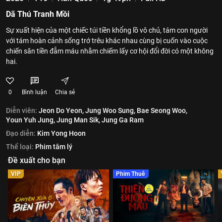
Dã Thú Tranh Mồi
Sự xuất hiện của một chiếc túi tiền khổng lồ vô chủ, tám con người
với tám hoàn cảnh sống trớ trêu khác nhau cùng bị cuốn vào cuộc
chiến săn tiền đẫm máu nhằm chiếm lấy cơ hội đổi đời có một không
hai.
0
Bình luận
Chia sẻ
Diễn viên:
Jeon Do Yeon,
Jung Woo Sung,
Bae Seong Woo,
Youn Yuh Jung,
Jung Man Sik,
Jung Ga Ram
Đạo diễn:
Kim Yong Hoon
Thể loại:
Phim tâm lý
Đề xuất cho bạn
VIP
Phim Thuê