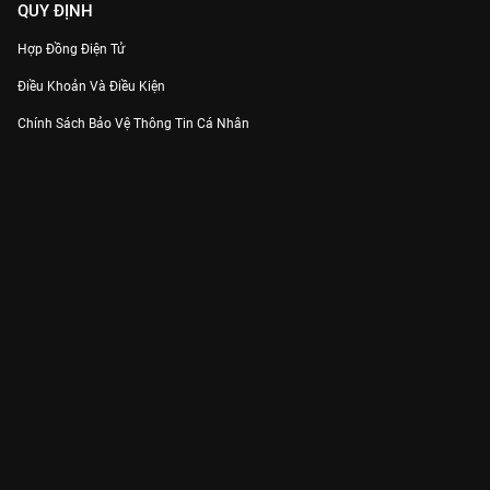
QUY ĐỊNH
Hợp Đồng Điện Tử
Điều Khoản Và Điều Kiện
Chính Sách Bảo Vệ Thông Tin Cá Nhân
Chính Sách Bảo Vệ Người Tiêu Dùng Dễ Bị Tổn Thương
Thỏa Thuận Sử Dụng Dịch Vụ Mạng Xã Hội
THÔNG TIN
Thông Báo
Trung Tâm Hỗ Trợ
Liên Hệ
Góp Ý
Công ty Cổ phần VieON - Địa chỉ: Tầng 5, 222 Pasteur, Phường Xuân Hòa,
Thành phố Hồ Chí Minh