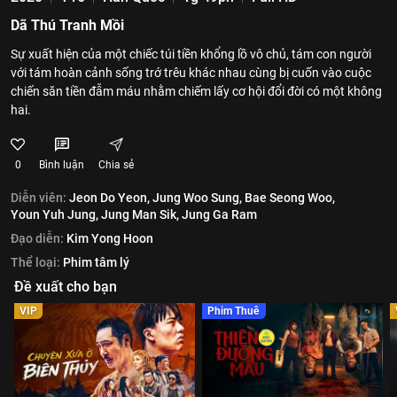
Dã Thú Tranh Mồi
Sự xuất hiện của một chiếc túi tiền khổng lồ vô chủ, tám con người
với tám hoàn cảnh sống trớ trêu khác nhau cùng bị cuốn vào cuộc
chiến săn tiền đẫm máu nhằm chiếm lấy cơ hội đổi đời có một không
hai.
0
Bình luận
Chia sẻ
Diễn viên:
Jeon Do Yeon,
Jung Woo Sung,
Bae Seong Woo,
Youn Yuh Jung,
Jung Man Sik,
Jung Ga Ram
Đạo diễn:
Kim Yong Hoon
Thể loại:
Phim tâm lý
Đề xuất cho bạn
VIP
Phim Thuê