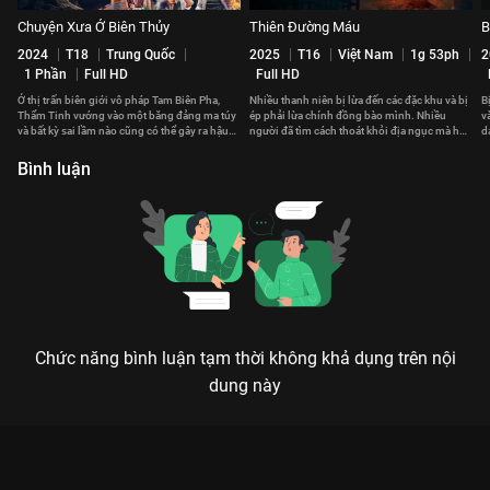
Chuyện Xưa Ở Biên Thủy
Thiên Đường Máu
B
2024
T18
Trung Quốc
2025
T16
Việt Nam
1g 53ph
2
1 Phần
Full HD
Full HD
Ở thị trấn biên giới vô pháp Tam Biên Pha,
Nhiều thanh niên bị lừa đến các đặc khu và bị
B
Thẩm Tinh vướng vào một băng đảng ma túy
ép phải lừa chính đồng bào mình. Nhiều
v
và bất kỳ sai lầm nào cũng có thể gây ra hậu
người đã tìm cách thoát khỏi địa ngục mà họ
d
quả chết người.
đã trót dấn thân vào.
c
Bình luận
Chức năng bình luận tạm thời không khả dụng trên nội
dung này
Xem Dã Thú Tranh Mồi của Hàn Quốc có sự tham gia của Jung
Man Sik, Jung Ga Ram, Jung Woo Sung, Youn Yuh Jung, Bae