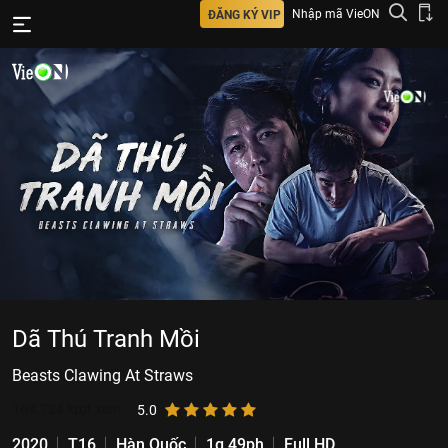
Nhập mã VieON
ĐĂNG KÝ VIP
Dã Thú Tranh Mồi
Beasts Clawing At Straws
169.724
lượt xem
5.0
2020
T16
Hàn Quốc
1g 49ph
Full HD