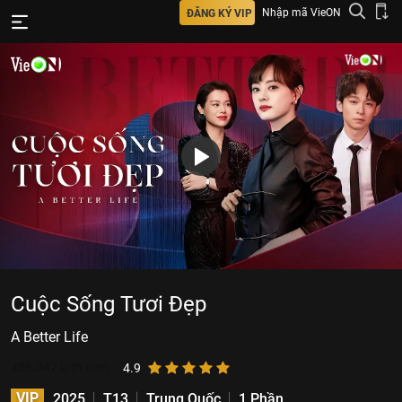
Nhập mã VieON
ĐĂNG KÝ VIP
Cuộc Sống Tươi Đẹp
A Better Life
486.347
lượt xem
4.9
VIP
2025
T13
Trung Quốc
1 Phần