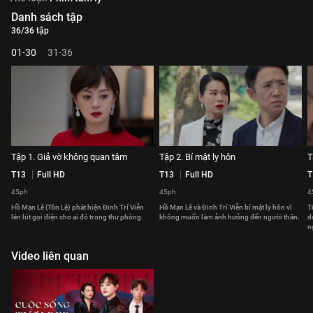
Danh sách tập
36/36 tập
01-30
31-36
Tập 1. Giả vờ không quan tâm
Tập 2. Bí mật ly hôn
T
T13
Full HD
T13
Full HD
T
45ph
45ph
4
Hồ Mạn Lê (Tôn Lệ) phát hiện Đinh Trí Viễn
Hồ Mạn Lê và Đinh Trí Viễn bí mật ly hôn vì
T
lén lút gọi điện cho ai đó trong thư phòng.
không muốn làm ảnh hưởng đến người thân.
d
n
Video liên quan