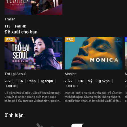
Trailer
T13
Full HD
Đề xuất cho bạn
PRO
PRO
Trở Lại Seoul
Monica
M
2023
T16
Pháp
1g 59ph
2022
T16
Mỹ
1g 52ph
2
Full HD
Full HD
Cô gái trẻ trở về Hàn Quốc để tìm bố mẹ ruột.
Monica - một phụ nữ chuyển giới, trở về chăm
H
Chuyến đi nhanh chóng biến thành cuộc
mẹ bệnh nặng. Nhưng mẹ lại không nhận ra,
c
khám phá đầy cảm xúc về danh tính, gia đình
cô giấu thân phận, chăm sóc bà và đối diện
đ
và những điều bất ngờ.
nỗi đau bị chối bỏ.
Bình luận