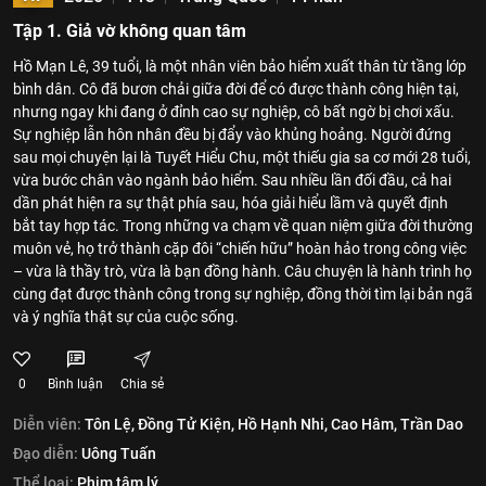
Tập 1. Giả vờ không quan tâm
Hồ Mạn Lê, 39 tuổi, là một nhân viên bảo hiểm xuất thân từ tầng lớp
bình dân. Cô đã bươn chải giữa đời để có được thành công hiện tại,
nhưng ngay khi đang ở đỉnh cao sự nghiệp, cô bất ngờ bị chơi xấu.
Sự nghiệp lẫn hôn nhân đều bị đẩy vào khủng hoảng. Người đứng
sau mọi chuyện lại là Tuyết Hiểu Chu, một thiếu gia sa cơ mới 28 tuổi,
vừa bước chân vào ngành bảo hiểm. Sau nhiều lần đối đầu, cả hai
dần phát hiện ra sự thật phía sau, hóa giải hiểu lầm và quyết định
bắt tay hợp tác. Trong những va chạm về quan niệm giữa đời thường
muôn vẻ, họ trở thành cặp đôi “chiến hữu” hoàn hảo trong công việc
– vừa là thầy trò, vừa là bạn đồng hành. Câu chuyện là hành trình họ
cùng đạt được thành công trong sự nghiệp, đồng thời tìm lại bản ngã
và ý nghĩa thật sự của cuộc sống.
0
Bình luận
Chia sẻ
Diễn viên:
Tôn Lệ,
Đồng Tử Kiện,
Hồ Hạnh Nhi,
Cao Hâm,
Trần Dao
Đạo diễn:
Uông Tuấn
Thể loại:
Phim tâm lý