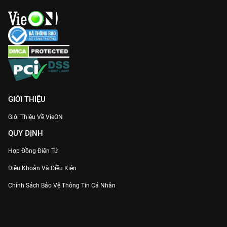
đang cảm thấy mệt mỏi với nhịp sống hối hả. Hãy để Tôn Lệ và
dàn diễn viên thực lực đưa bạn đi qua những cung bậc cảm
xúc của hạnh phúc và khổ đau, để rồi nhận ra cuộc đời này vẫn
luôn đáng sống. Xem ngay trọn bộ trên VieON!
GIỚI THIỆU
Giới Thiệu Về VieON
QUY ĐỊNH
Hợp Đồng Điện Tử
Điều Khoản Và Điều Kiện
Chính Sách Bảo Vệ Thông Tin Cá Nhân
Chính Sách Bảo Vệ Người Tiêu Dùng Dễ Bị Tổn Thương
Thỏa Thuận Sử Dụng Dịch Vụ Mạng Xã Hội