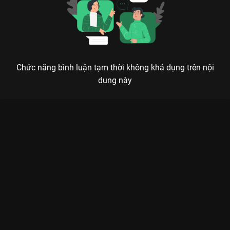
Chức năng bình luận tạm thời không khả dụng trên nội
dung này
CUỘC SỐNG TƯƠI ĐẸP: LỜI KHẲNG ĐỊNH NỮ HOÀNG RATING
CỦA TÔN LỆ
Hạnh phúc không phải là đích đến, mà là cách chúng ta đối mặt với những bão giông
thường nhật để tìm thấy bình yên.
Chào mừng bạn đến với
Cuộc Sống Tươi Đẹp (The Good Life)
-
một làn gió mát lành và đầy tính chữa lành đang gây sốt trên
VieON
. Nếu bạn đang tìm kiếm một bộ phim chân thực về đời
sống hiện đại, nơi những rắc rối của gia đình, công việc và tình
yêu được bóc tách một cách tinh tế, thì đây chính là lựa chọn
số 1. Sự xuất hiện của nữ hoàng rating
Tôn Lệ
chính là bảo
chứng vàng cho chất lượng và chiều sâu cảm xúc của tác