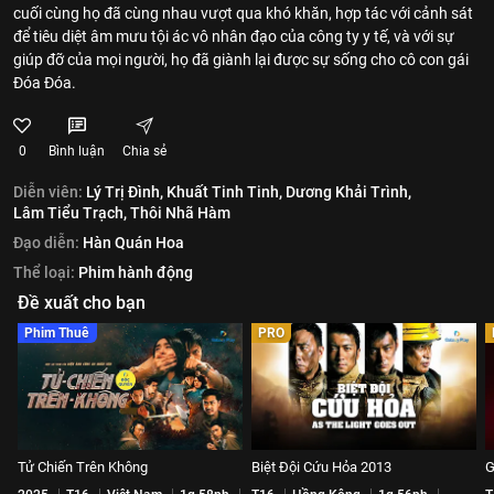
cuối cùng họ đã cùng nhau vượt qua khó khăn, hợp tác với cảnh sát
để tiêu diệt âm mưu tội ác vô nhân đạo của công ty y tế, và với sự
giúp đỡ của mọi người, họ đã giành lại được sự sống cho cô con gái
Đóa Đóa.
0
Bình luận
Chia sẻ
Diễn viên:
Lý Trị Đình,
Khuất Tinh Tinh,
Dương Khải Trình,
Lâm Tiểu Trạch,
Thôi Nhã Hàm
Đạo diễn:
Hàn Quán Hoa
Thể loại:
Phim hành động
Đề xuất cho bạn
Phim Thuê
PRO
Tử Chiến Trên Không
Biệt Đội Cứu Hỏa 2013
G