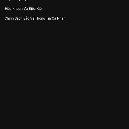
Điều Khoản Và Điều Kiện
Chính Sách Bảo Vệ Thông Tin Cá Nhân
Chính Sách Bảo Vệ Người Tiêu Dùng Dễ Bị Tổn Thương
Thỏa Thuận Sử Dụng Dịch Vụ Mạng Xã Hội
THÔNG TIN
Thông Báo
Trung Tâm Hỗ Trợ
Liên Hệ
Góp Ý
Công ty Cổ phần VieON - Địa chỉ: Tầng 5, 222 Pasteur, Phường Xuân Hòa,
Thành phố Hồ Chí Minh
Email:
support@vieon.vn
| Hotline:
1800.599.920
(miễn phí)
Giấy phép Cung cấp Dịch vụ Phát thanh, Truyền hình trả tiền số 247/GP-