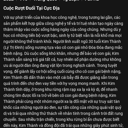
Cuộc Rượt Đuổi Tại Cực Địa
Với sự phát triển của khoa học công nghệ, trong tương lai gần, các
sản phẩm kết hợp giữa công nghệ y tế và trí tuệ nhân tạo ngày càng
thâm nhập vào cuộc sống hàng ngày của công chúng. Nhưng dù y
học có những tiến bộ vượt bậc, sinh ly tử biệt vẫn là nỗi khổ mà mọi
người không thể tránh khỏi. Người lính xuất ngũ 30 tuổi Kim Thành
(Lý Trị Đình) sống nương tựa vào cô con gái nhỏ Đóa Đóa đang mắc
bệnh nặng. Dù cuộc sống khó khăn, nhưng để bảo vệ con gái, Kim
Thành sẵn sàng trả giá tất cả, tuy nhiên số phận dường như không
ưu ái người đàn ông đang vật lộn trong nghịch cảnh. Trong tuyệt
vọng, để giành lấy cơ hội sống cuối cùng cho cô con gái bệnh nặng,
Kim Thành đã dấn thân vào một cái bẫy đã được giăng sẵn trong
quá trình đến chợ đen vay tiền với hy vọng mong manh. Khi Kim
Thành tỉnh dậy, ở trong khu rừng rậm rạp xa lạ và kỳ dị, để nhanh
chóng tìm được lối ra trở về bên cô con gái đang bệnh nặng, Kim
Thành phải cùng một nhóm người xa lạ đối mặt với sự truy sát tàn
khốc của những người áo đen, sự tấn công của những quái vật quỷ
dị và trải qua những thử thách về nhân tính trong cảnh trời đất rung
chuyển. Sau nhiều trận chiến, trong khu rừng bí ẩn chưa được biết
đến này, Kim Thành và đồng đội đã trải qua những giây phút sinh tử,