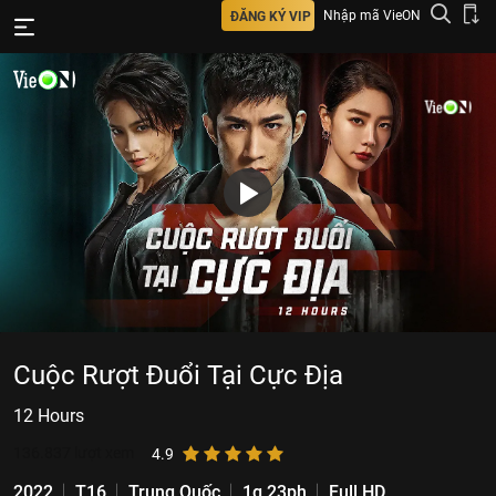
Nhập mã VieON
ĐĂNG KÝ VIP
Cuộc Rượt Đuổi Tại Cực Địa
12 Hours
136.837
lượt xem
4.9
2022
T16
Trung Quốc
1g 23ph
Full HD